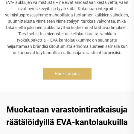
EVA-laukkujen valmistusta – ne eivät ainoastaan kestä vettä, vaan
ovat myös kevyitä ja tyylikkäitä. Kokonaan integroitu
valmistusprosessimme mahdollistaa tuotannon kaikkien vaiheiden,
suunnittelusta viimeiseen viimeistelyyn, tarkkaa valvontaa, mikä
takaa, että jokainen laukku täyttää korkeimmat laatuvaatimukset.
Tarvitset sitten hienosteltua kellolaukkua tai vankkaa
työkalupakettia – EVA-kantolaukkumme on suunnattu
heijastamaan brändisi sitoutumista erinomaisuuteen samalla kun
ne tarjoavat käytännöllisiä ratkaisuja varastointitarpeisiisi.
Hanki tarjous
Muokataan varastointiratkaisuja
räätälöidyillä EVA-kantolaukuilla