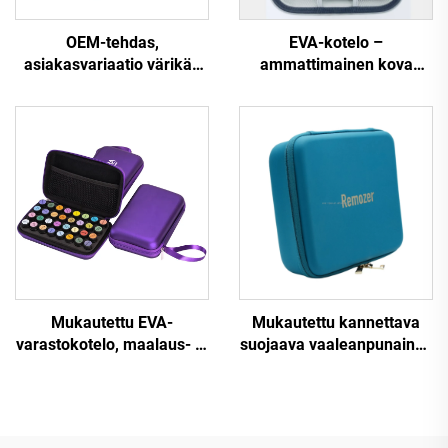
OEM-tehdas,
EVA-kotelo –
asiakasvariaatio värikäs
ammattimainen kova
EVA-laatikko, vedenpitävä
kotelo, kannettava EVA-
PU/EVA-kirurgisten
kauneustuotteiden
laitteiden laatikko
säilytyslaatikko / -kotelo,
kauneuslaitteiden
kuljetuskotelo gummi-
logoilla
Mukautettu EVA-
Mukautettu kannettava
varastokotelo, maalaus- ja
suojaava vaaleanpunainen
kuljetuskotelo
kova EVA-kotelo,
järjestelylaatikolla ja
elektronisten laitteiden
vaahtomuovitelineellä
järjestelylaatikko naisille,
olejien öljyjen säilytystä
vesitiivis matkakotelo