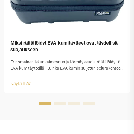
Miksi räätälöidyt EVA-kumitäytteet ovat täydellisiä
suojaukseen
Erinomainen iskunvaimennus ja törmäyssuoja räätälöidyillä
EVA-kumitäytteillä. Kuinka EVA-kumin suljetun solurakenteen
ansiosta energian dissipaatio on ennustettavissa. EVA-
kumitäytteet toimivat erinomaisesti iskujen absorboinnissa
Näytä lisää
juuri rakenteensa ansiosta. Tässä...