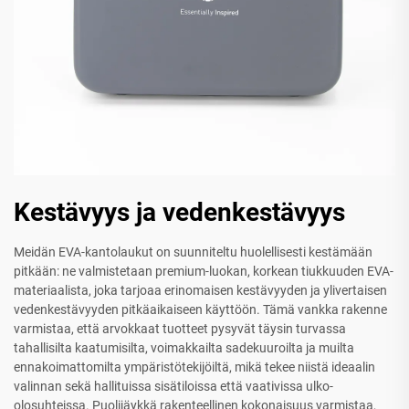
Kestävyys ja vedenkestävyys
Meidän EVA-kantolaukut on suunniteltu huolellisesti kestämään
pitkään: ne valmistetaan premium-luokan, korkean tiukkuuden EVA-
materiaalista, joka tarjoaa erinomaisen kestävyyden ja ylivertaisen
vedenkestävyyden pitkäaikaiseen käyttöön. Tämä vankka rakenne
varmistaa, että arvokkaat tuotteet pysyvät täysin turvassa
tahallisilta kaatumisilta, voimakkailta sadekuuroilta ja muilta
ennakoimattomilta ympäristötekijöiltä, mikä tekee niistä ideaalin
valinnan sekä hallituissa sisätiloissa että vaativissa ulko-
olosuhteissa. Puolijäykkä rakenteellinen kokonaisuus varmistaa,