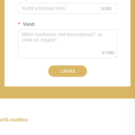
0/200
Viesti
0/1000
Lähetä
eVA-laatikko