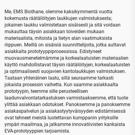
varten
kaapeleille
Me, EMS Biothane, olemme kaksikymmentä vuotta
kokemusta räätälöityjen laukkujen valmistuksesta;
jokainen laukku valmistetaan sisäisesti ja sitä voidaan
mukauttaa täysin asiakkaan toiveiden mukaan
materiaalista, mitoista ja tietyn alan vaatimuksista
riippuen. Meillä on sisäisiä suunnittelijoita, jotka auttavat
asiakkaita prototyyppiprosessissa. Edistyneet
muovausmenetelmämme ja korkealaatuisten materiaalien
käyttö mahdollistavat täysin räätälöityjen, korkealaatuisten
ja optimaalisesti suojavien kantolaukkujen valmistuksen.
Taataan yhtenäinen laatu, sillä seuraamme tarkasti
jokaista prosessin vaihetta. Kun saamme asiakkaalta
prototyypin, teemme sille perusteellisen
laadunvalvontatarkastuksen varmistaaksemme, että tuote
ylittää asiakkaan odotukset. Panoksemme ja panoksemme
asiakaspalvelun ja asiakastyytyväisyyden edistämisessä
ovat tehneet meistä luotettavan kumppanin yrityksille
ympäri maailmaa, ja jatkamme innovatiivisten kankaista
EVA-prototyyppien tarjoamista.