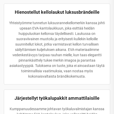
Hienostellut kellolaukut luksusbrändeille
Yhteistyömme tunnetun luksusrannekellomerkin kanssa johti
upeaan EVA-kantolaukkuun, joka esittää heidän
huippuluokan kellonsa täydellisesti. Laukussa on
suoraviivainen muotoilu ja erityisesti kullekin kelloille
suunnitellut lokot, jotka varmistavat kellon turvallisen
säilyttämisen kuljetuksen aikana. EVA-materiaalimme
vedenkestävyys tarjoaa rauhan mielle, kun taas elegantti
pinnankäsittely tukee merkin imagoa ja parantaa
asiakastyyppiä. Tuloksena on tuote, joka ei ainoastaan täytä
toiminnallisia vaatimuksia, vaan nostaa myös
kokonaisvaltaista brändikokemusta.
Järjestellyt työkalupakkit ammattilaisille
Kumppanuudessamme johtavan työkaluvalmistajan kanssa