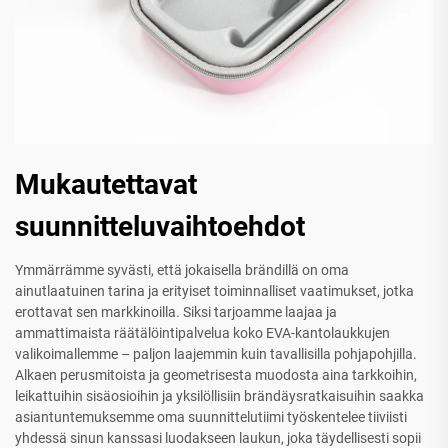
Mukautettavat
suunnitteluvaihtoehdot
Ymmärrämme syvästi, että jokaisella brändillä on oma
ainutlaatuinen tarina ja erityiset toiminnalliset vaatimukset, jotka
erottavat sen markkinoilla. Siksi tarjoamme laajaa ja
ammattimaista räätälöintipalvelua koko EVA-kantolaukkujen
valikoimallemme – paljon laajemmin kuin tavallisilla pohjapohjilla.
Alkaen perusmitoista ja geometrisesta muodosta aina tarkkoihin,
leikattuihin sisäosioihin ja yksilöllisiin brändäysratkaisuihin saakka
asiantuntemuksemme oma suunnittelutiimi työskentelee tiiviisti
yhdessä sinun kanssasi luodakseen laukun, joka täydellisesti sopii