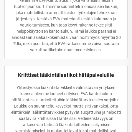
kehitimme EVA-kantolaukun, joka vallansiitti heidän
tuotelinjaansa. Tiimimme suunnitteli moniosaisen laukun,
joka mahdollistaa ammattilaisten työkalujen tehokkaan
järjestelyn. Kestävä EVA-materiaali kestää kulumaan ja
vaurioitumiseen, kun taas kevyt rakenne tekee siitä
helppokäyttöisen kantolaukun. Tämä laukku paransi ei
ainoastaan asiakaskokemusta, vaan nosti myös myyntiä 30
%:lla, mikä osoittaa, että EVA-ratkaisumme voivat suoraan
vaikuttaa liiketoiminnan menestykseen.
Kriittiset lääkintälaatikot hätäpalveluille
Yhteistyössä lääkintätarvikkeita valmistavan yrityksen
kanssa olemme luoneet erityisen EVA-kantolaukun
hätätilanteisiin tarkoitettuihin lääkintätarvikkeiden sarjoihin.
Laukku on suunniteltu kevyeksi, mutta silti vankaksi, jotta
elintärkeät lääkintätarvikkeet pysyvät suojattuina ja helposti
saatavilla kriittisissä tilanteissa. Vedeneristävyys on
ratkaisevan tärkeää lääkintälaitteiden säilymisen
varmistamiseksi, ja mukautettavat lokot mahdollistavat