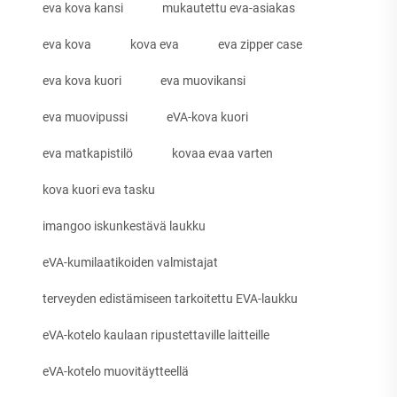
eva kova kansi
mukautettu eva-asiakas
eva kova
kova eva
eva zipper case
eva kova kuori
eva muovikansi
eva muovipussi
eVA-kova kuori
eva matkapistilö
kovaa evaa varten
kova kuori eva tasku
imangoo iskunkestävä laukku
eVA-kumilaatikoiden valmistajat
terveyden edistämiseen tarkoitettu EVA-laukku
eVA-kotelo kaulaan ripustettaville laitteille
eVA-kotelo muovitäytteellä