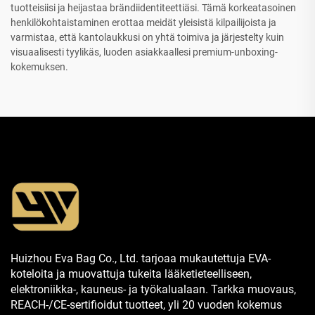
tuotteisiisi ja heijastaa brändiidentiteettiäsi. Tämä korkeatasoinen
henkilökohtaistaminen erottaa meidät yleisistä kilpailijoista ja
varmistaa, että kantolaukkusi on yhtä toimiva ja järjestelty kuin
visuaalisesti tyylikäs, luoden asiakkaallesi premium-unboxing-
kokemuksen.
Huizhou Eva Bag Co., Ltd. tarjoaa mukautettuja EVA-
koteloita ja muovattuja tukeita lääketieteelliseen,
elektroniikka-, kauneus- ja työkalualaan. Tarkka muovaus,
REACH-/CE-sertifioidut tuotteet, yli 20 vuoden kokemus