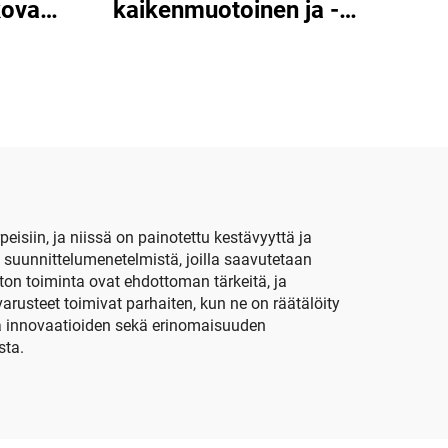
kova
kaikenmuotoinen ja -
 EVA-
kokoinen logo-EVA-
den
kotelo, kannettavat EVA-
/ -
laatikot ja -kotelot
teiden
ummi-
siin, ja niissä on painotettu kestävyyttä ja
suunnittelumenetelmistä, joilla saavutetaan
ton toiminta ovat ehdottoman tärkeitä, ja
varusteet toimivat parhaiten, kun ne on räätälöity
 ja innovaatioiden sekä erinomaisuuden
sta.