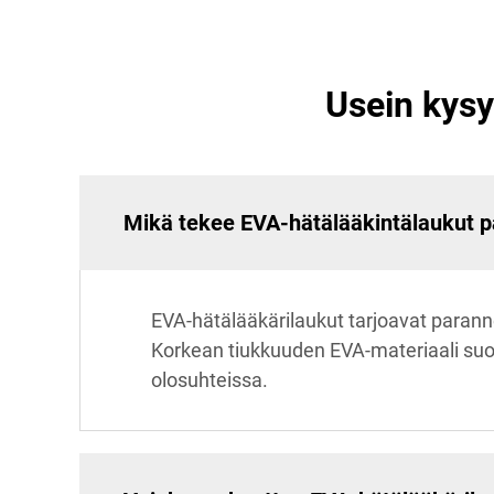
Usein kysy
Mikä tekee EVA-hätälääkintälaukut pa
EVA-hätälääkärilaukut tarjoavat paranne
Korkean tiukkuuden EVA-materiaali suoja
olosuhteissa.