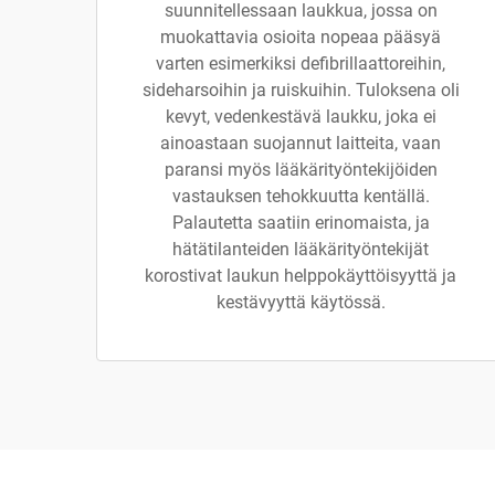
suunnitellessaan laukkua, jossa on
muokattavia osioita nopeaa pääsyä
varten esimerkiksi defibrillaattoreihin,
sideharsoihin ja ruiskuihin. Tuloksena oli
kevyt, vedenkestävä laukku, joka ei
ainoastaan suojannut laitteita, vaan
paransi myös lääkärityöntekijöiden
vastauksen tehokkuutta kentällä.
Palautetta saatiin erinomaista, ja
hätätilanteiden lääkärityöntekijät
korostivat laukun helppokäyttöisyyttä ja
kestävyyttä käytössä.