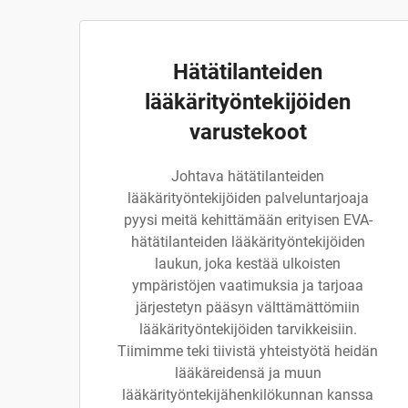
Hätätilanteiden
lääkärityöntekijöiden
varustekoot
Johtava hätätilanteiden
lääkärityöntekijöiden palveluntarjoaja
pyysi meitä kehittämään erityisen EVA-
hätätilanteiden lääkärityöntekijöiden
laukun, joka kestää ulkoisten
ympäristöjen vaatimuksia ja tarjoaa
järjestetyn pääsyn välttämättömiin
lääkärityöntekijöiden tarvikkeisiin.
Tiimimme teki tiivistä yhteistyötä heidän
lääkäreidensä ja muun
lääkärityöntekijähenkilökunnan kanssa