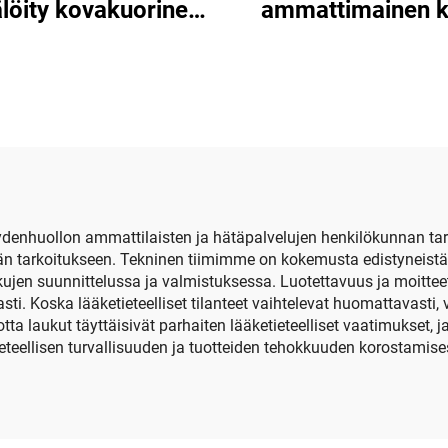
älöity kovakuorinen
ammattimainen 
vetoketjuinen
kotelo, kannettava
kkujärjestely- ja
kauneustuottei
ytyslaatikko, OEM-
säilytyslaatikko 
tokotelo, sisältää
kotelo, kauneuslait
tyyppisen AA-akun,
kuljetuskotelo g
pankkiakun ja
logoilla
työkalukotelo
enhuollon ammattilaisten ja hätäpalvelujen henkilökunnan tarpei
än tarkoitukseen. Tekninen tiimimme on kokemusta edistyneistä 
ujen suunnittelussa ja valmistuksessa. Luotettavuus ja moittee
sti. Koska lääketieteelliset tilanteet vaihtelevat huomattavasti, 
tta laukut täyttäisivät parhaiten lääketieteelliset vaatimukset,
eellisen turvallisuuden ja tuotteiden tehokkuuden korostamise