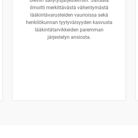
oleviin säilytysjärjestelmiin. Sairaala
ilmoitti merkittävästä vähentymästä
lääkintävarusteiden vaurioissa sekä
henkilökunnan tyytyväisyyden kasvusta
lääkintätarvikkeiden paremman
järjestelyn ansiosta.