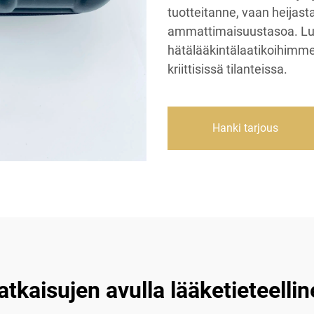
tuotteitanne, vaan heijast
ammattimaisuustasoa. Lu
hätälääkintälaatikoihimme
kriittisissä tilanteissa.
Hanki tarjous
tkaisujen avulla lääketieteelli