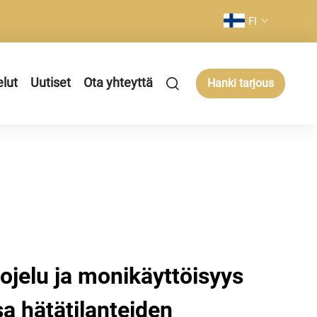
FI
elut
Uutiset
Ota yhteyttä
Hanki tarjous
ojelu ja monikäyttöisyys
a hätätilanteiden