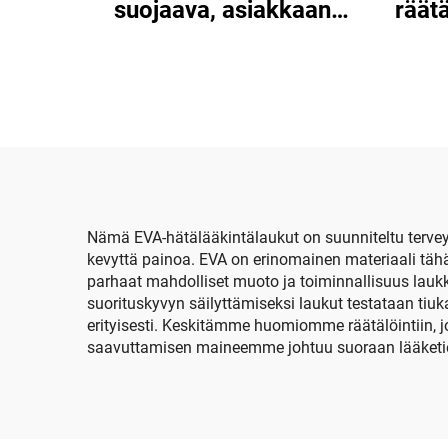
suojaava, asiakkaan
räät
mukaisesti suunniteltu
EVA-kotelo, kannettava
a
EVA-kuljetuskotelo,
säil
kovakuorinen EVA-kassi
kan
EVA-
Nämä EVA-hätälääkintälaukut on suunniteltu terveyd
kevyttä painoa. EVA on erinomainen materiaali täh
parhaat mahdolliset muoto ja toiminnallisuus laukk
suorituskyvyn säilyttämiseksi laukut testataan tiuka
erityisesti. Keskitämme huomiomme räätälöintiin, jo
saavuttamisen maineemme johtuu suoraan lääketiet