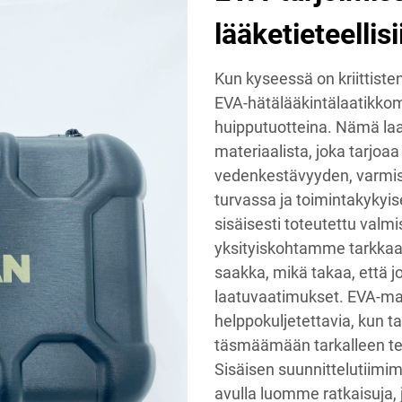
lääketieteellisi
Kun kyseessä on kriittist
EVA-hätälääkintälaatikkom
huipputuotteina. Nämä laa
materiaalista, joka tarjoa
vedenkestävyyden, varmista
turvassa ja toimintakyky
sisäisesti toteutettu val
yksityiskohtamme tarkkaa
saakka, mikä takaa, että 
laatuvaatimukset. EVA-mat
helppokuljetettavia, kun 
täsmäämään tarkalleen teid
Sisäisen suunnittelutiimim
avulla luomme ratkaisuja, 