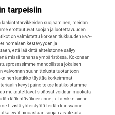
in tarpeisiin
en lääkintätarvikkeiden suojaaminen, meidän
me erottautuvat suojan ja luotettavuuden
tikot on valmistettu korkean tiukkuuden EVA-
a erinomaisen kestävyyden ja
en, että lääkintälaitteistonne säilyy
isenä missä tahansa ympäristössä. Kokonaan
mistusprosessimme mahdollistaa jokaisen
n valvonnan suunnittelusta tuotantoon
jokainen laatikko täyttää korkeimmat
eriaalin kevyt paino tekee laatikoistamme
taas mukautettavat sisäosat voidaan muokata
än lääkintävälineisiinne ja -tarvikkeisiinne.
me tiivistä yhteistyötä teidän kanssanne
jotka eivät ainoastaan suojaa arvokkaita