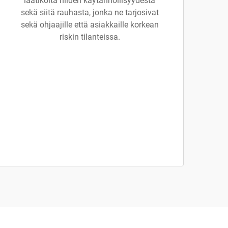
laatikoita niiden käytännöllisyydestä
sekä siitä rauhasta, jonka ne tarjosivat
sekä ohjaajille että asiakkaille korkean
riskin tilanteissa.