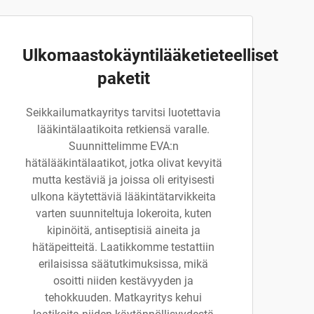
Ulkomaastokäyntilääketieteelliset
paketit
Seikkailumatkayritys tarvitsi luotettavia
lääkintälaatikoita retkiensä varalle.
Suunnittelimme EVA:n
hätälääkintälaatikot, jotka olivat kevyitä
mutta kestäviä ja joissa oli erityisesti
ulkona käytettäviä lääkintätarvikkeita
varten suunniteltuja lokeroita, kuten
kipinöitä, antiseptisiä aineita ja
hätäpeitteitä. Laatikkomme testattiin
erilaisissa säätutkimuksissa, mikä
osoitti niiden kestävyyden ja
tehokkuuden. Matkayritys kehui