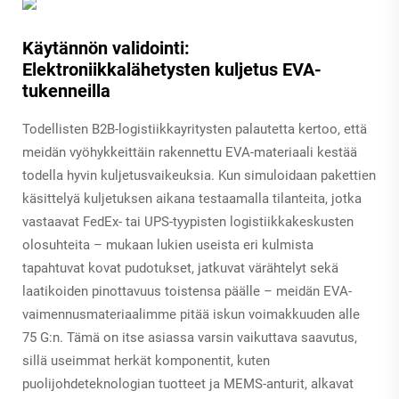
Käytännön validointi:
Elektroniikkalähetysten kuljetus EVA-
tukenneilla
Todellisten B2B-logistiikkayritysten palautetta kertoo, että
meidän vyöhykkeittäin rakennettu EVA-materiaali kestää
todella hyvin kuljetusvaikeuksia. Kun simuloidaan pakettien
käsittelyä kuljetuksen aikana testaamalla tilanteita, jotka
vastaavat FedEx- tai UPS-tyypisten logistiikkakeskusten
olosuhteita – mukaan lukien useista eri kulmista
tapahtuvat kovat pudotukset, jatkuvat värähtelyt sekä
laatikoiden pinottavuus toistensa päälle – meidän EVA-
vaimennusmateriaalimme pitää iskun voimakkuuden alle
75 G:n. Tämä on itse asiassa varsin vaikuttava saavutus,
sillä useimmat herkät komponentit, kuten
puolijohdeteknologian tuotteet ja MEMS-anturit, alkavat