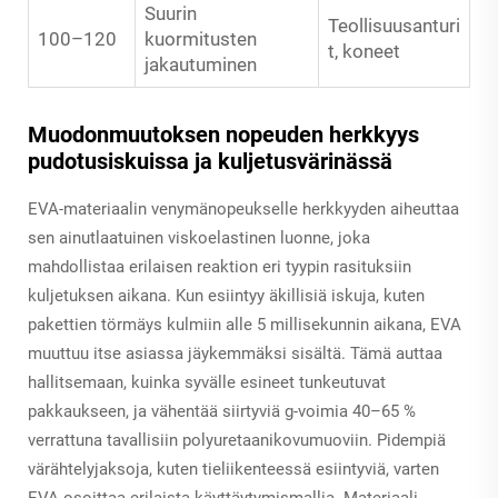
Suurin
Teollisuusanturi
100–120
kuormitusten
t, koneet
jakautuminen
Muodonmuutoksen nopeuden herkkyys
pudotusiskuissa ja kuljetusvärinässä
EVA-materiaalin venymänopeukselle herkkyyden aiheuttaa
sen ainutlaatuinen viskoelastinen luonne, joka
mahdollistaa erilaisen reaktion eri tyypin rasituksiin
kuljetuksen aikana. Kun esiintyy äkillisiä iskuja, kuten
pakettien törmäys kulmiin alle 5 millisekunnin aikana, EVA
muuttuu itse asiassa jäykemmäksi sisältä. Tämä auttaa
hallitsemaan, kuinka syvälle esineet tunkeutuvat
pakkaukseen, ja vähentää siirtyviä g-voimia 40–65 %
verrattuna tavallisiin polyuretaanikovumuoviin. Pidempiä
värähtelyjaksoja, kuten tieliikenteessä esiintyviä, varten
EVA osoittaa erilaista käyttäytymismallia. Materiaali