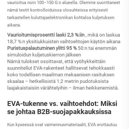
vaurioitua noin 100–150 G:n alueella. Olemme suorittaneet
nämä testit kontrolloiduissa olosuhteissa erityisesti
tarkastellen kuluttajaelektroniikan kohtaloa kuljetuksen
aikana.
Vaurioitumisprosentti laski 2,3 %:iin
, mikä on laskua
18,7 %:n yksitiukkuisten vaihtoehtojen käytön aikana
Puristuspalautuminen ylitti 95 %
50:n tai enemmän
simuloidun kuljetuskierron jälkeen
Nämä tulokset osoittavat, että vyöhykkeittäin
suunnitellut EVA-rakenteet hallitsevat tehokkaasti
koko todellisen maailman mekaanisen rasituksen
skaalaa – hetkellisistä 1,2 metrin pudotuksista
laajakaistaisiin värähtelyihin – ilman heikkenemistä.
EVA-tukenne vs. vaihtoehdot: Miksi
se johtaa B2B-suojapakkauksissa
Kun kyseessä ovat vaimennusmateriaalit, EVA erottautuu