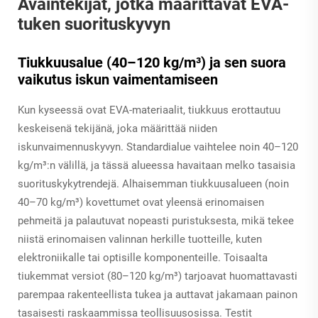
Avaintekijät, jotka määrittävät EVA-
tuken suorituskyvyn
Tiukkuusalue (40–120 kg/m³) ja sen suora
vaikutus iskun vaimentamiseen
Kun kyseessä ovat EVA-materiaalit, tiukkuus erottautuu
keskeisenä tekijänä, joka määrittää niiden
iskunvaimennuskyvyn. Standardialue vaihtelee noin 40–120
kg/m³:n välillä, ja tässä alueessa havaitaan melko tasaisia
suorituskykytrendejä. Alhaisemman tiukkuusalueen (noin
40–70 kg/m³) kovettumet ovat yleensä erinomaisen
pehmeitä ja palautuvat nopeasti puristuksesta, mikä tekee
niistä erinomaisen valinnan herkille tuotteille, kuten
elektroniikalle tai optisille komponenteille. Toisaalta
tiukemmat versiot (80–120 kg/m³) tarjoavat huomattavasti
parempaa rakenteellista tukea ja auttavat jakamaan painon
tasaisesti raskaammissa teollisuusosissa. Testit