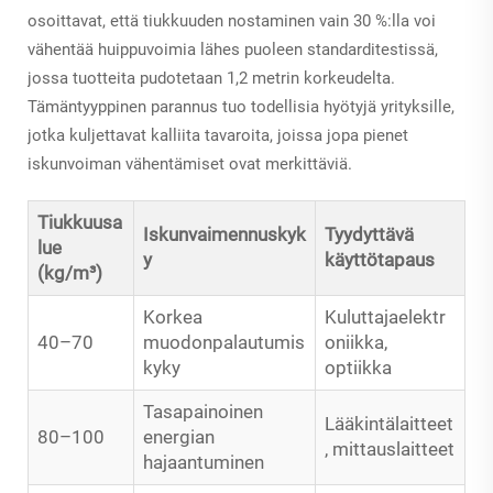
osoittavat, että tiukkuuden nostaminen vain 30 %:lla voi
vähentää huippuvoimia lähes puoleen standarditestissä,
jossa tuotteita pudotetaan 1,2 metrin korkeudelta.
Tämäntyyppinen parannus tuo todellisia hyötyjä yrityksille,
jotka kuljettavat kalliita tavaroita, joissa jopa pienet
iskunvoiman vähentämiset ovat merkittäviä.
Tiukkuusa
Iskunvaimennuskyk
Tyydyttävä
lue
y
käyttötapaus
(kg/m³)
Korkea
Kuluttajaelektr
40–70
muodonpalautumis
oniikka,
kyky
optiikka
Tasapainoinen
Lääkintälaitteet
80–100
energian
, mittauslaitteet
hajaantuminen