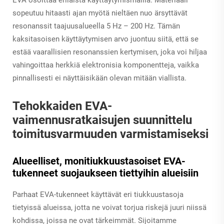
sopeutuu hitaasti ajan myötä nieltäen nuo ärsyttävät
resonanssit taajuusalueella 5 Hz – 200 Hz. Tämän
kaksitasoisen käyttäytymisen arvo juontuu siitä, että se
estää vaarallisien resonanssien kertymisen, joka voi hiljaa
vahingoittaa herkkiä elektronisia komponentteja, vaikka
pinnallisesti ei näyttäisikään olevan mitään viallista.
Tehokkaiden EVA-
vaimennusratkaisujen suunnittelu
toimitusvarmuuden varmistamiseksi
Alueelliset, monitiukkuustasoiset EVA-
tukenneet suojaukseen tiettyihin alueisiin
Parhaat EVA-tukenneet käyttävät eri tiukkuustasoja
tietyissä alueissa, jotta ne voivat torjua riskejä juuri niissä
kohdissa, joissa ne ovat tärkeimmät. Sijoitamme