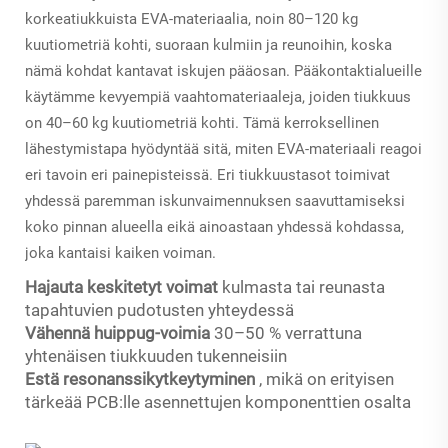
korkeatiukkuista EVA-materiaalia, noin 80–120 kg
kuutiometriä kohti, suoraan kulmiin ja reunoihin, koska
nämä kohdat kantavat iskujen pääosan. Pääkontaktialueille
käytämme kevyempiä vaahtomateriaaleja, joiden tiukkuus
on 40–60 kg kuutiometriä kohti. Tämä kerroksellinen
lähestymistapa hyödyntää sitä, miten EVA-materiaali reagoi
eri tavoin eri painepisteissä. Eri tiukkuustasot toimivat
yhdessä paremman iskunvaimennuksen saavuttamiseksi
koko pinnan alueella eikä ainoastaan yhdessä kohdassa,
joka kantaisi kaiken voiman.
Hajauta keskitetyt voimat
kulmasta tai reunasta
tapahtuvien pudotusten yhteydessä
Vähennä huippug-voimia
30–50 % verrattuna
yhtenäisen tiukkuuden tukenneisiin
Estä resonanssikytkeytyminen
, mikä on erityisen
tärkeää PCB:lle asennettujen komponenttien osalta