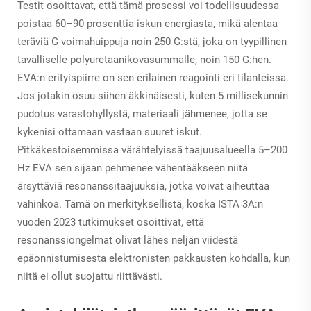
Testit osoittavat, että tämä prosessi voi todellisuudessa
poistaa 60–90 prosenttia iskun energiasta, mikä alentaa
teräviä G-voimahuippuja noin 250 G:stä, joka on tyypillinen
tavalliselle polyuretaanikovasummalle, noin 150 G:hen.
EVA:n erityispiirre on sen erilainen reagointi eri tilanteissa.
Jos jotakin osuu siihen äkkinäisesti, kuten 5 millisekunnin
pudotus varastohyllystä, materiaali jähmenee, jotta se
kykenisi ottamaan vastaan suuret iskut.
Pitkäkestoisemmissa värähtelyissä taajuusalueella 5–200
Hz EVA sen sijaan pehmenee vähentääkseen niitä
ärsyttäviä resonanssitaajuuksia, jotka voivat aiheuttaa
vahinkoa. Tämä on merkityksellistä, koska ISTA 3A:n
vuoden 2023 tutkimukset osoittivat, että
resonanssiongelmat olivat lähes neljän viidestä
epäonnistumisesta elektronisten pakkausten kohdalla, kun
niitä ei ollut suojattu riittävästi.