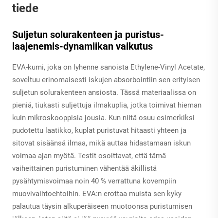
tiede
Suljetun solurakenteen ja puristus-
laajenemis-dynamiikan vaikutus
EVA-kumi, joka on lyhenne sanoista Ethylene-Vinyl Acetate,
soveltuu erinomaisesti iskujen absorbointiin sen erityisen
suljetun solurakenteen ansiosta. Tässä materiaalissa on
pieniä, tiukasti suljettuja ilmakuplia, jotka toimivat hieman
kuin mikroskooppisia jousia. Kun niitä osuu esimerkiksi
pudotettu laatikko, kuplat puristuvat hitaasti yhteen ja
sitovat sisäänsä ilmaa, mikä auttaa hidastamaan iskun
voimaa ajan myötä. Testit osoittavat, että tämä
vaiheittainen puristuminen vähentää äkillistä
pysähtymisvoimaa noin 40 % verrattuna kovempiin
muovivaihtoehtoihin. EVA:n erottaa muista sen kyky
palautua täysin alkuperäiseen muotoonsa puristumisen