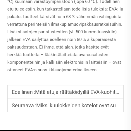
°C) kuumaan varastoympäristöön (jopa 60 °C). Todellinen
etu tulee esiin, kun tarkastellaan todellisia tuloksia: EVA:lla
pakatut tuotteet kärsivät noin 63 % vähemmän vahingoista
verrattuna perinteisiin ilmakuplamuovipakkausratkaisuihin.
Lisäksi satojen puristustestien (yli 500 kuormitussyklin)
jälkeen EVA säilyttää edelleen noin 80 % alkuperäisestä
paksuudestaan. Ei ihme, että alan, jotka käsittelevät
herkkiä tuotteita – lääkintälaitteista avaruusalusten
komponentteihin ja kalliisiin elektronisiin laitteisiin – ovat
ottaneet EVA:n suosikkisuojamateriaalikseen.
Edellinen :
Mitä etuja räätälöidyillä EVA-kuohitulosteilla on
Seuraava :
Miksi kuulokkeiden kotelot ovat suosittuja pelaajien keskuudessa