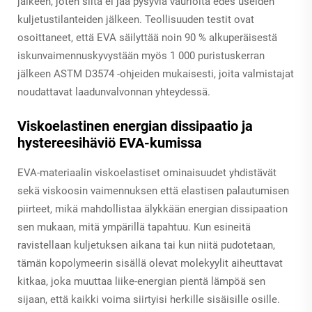
jälkeen, joten siitä ei jää pysyviä vaurioita edes useiden
kuljetustilanteiden jälkeen. Teollisuuden testit ovat
osoittaneet, että EVA säilyttää noin 90 % alkuperäisestä
iskunvaimennuskyvystään myös 1 000 puristuskerran
jälkeen ASTM D3574 -ohjeiden mukaisesti, joita valmistajat
noudattavat laadunvalvonnan yhteydessä.
Viskoelastinen energian dissipaatio ja
hystereesihäviö EVA-kumissa
EVA-materiaalin viskoelastiset ominaisuudet yhdistävät
sekä viskoosin vaimennuksen että elastisen palautumisen
piirteet, mikä mahdollistaa älykkään energian dissipaation
sen mukaan, mitä ympärillä tapahtuu. Kun esineitä
ravistellaan kuljetuksen aikana tai kun niitä pudotetaan,
tämän kopolymeerin sisällä olevat molekyylit aiheuttavat
kitkaa, joka muuttaa liike-energian pientä lämpöä sen
sijaan, että kaikki voima siirtyisi herkille sisäisille osille.