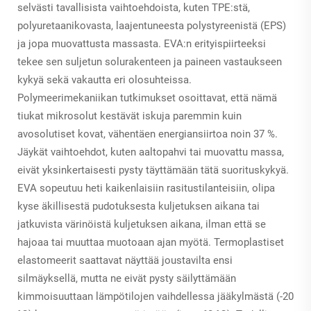
selvästi tavallisista vaihtoehdoista, kuten TPE:stä,
polyuretaanikovasta, laajentuneesta polystyreenistä (EPS)
ja jopa muovattusta massasta. EVA:n erityispiirteeksi
tekee sen suljetun solurakenteen ja paineen vastaukseen
kykyä sekä vakautta eri olosuhteissa.
Polymeerimekaniikan tutkimukset osoittavat, että nämä
tiukat mikrosolut kestävät iskuja paremmin kuin
avosolutiset kovat, vähentäen energiansiirtoa noin 37 %.
Jäykät vaihtoehdot, kuten aaltopahvi tai muovattu massa,
eivät yksinkertaisesti pysty täyttämään tätä suorituskykyä.
EVA sopeutuu heti kaikenlaisiin rasitustilanteisiin, olipa
kyse äkillisestä pudotuksesta kuljetuksen aikana tai
jatkuvista värinöistä kuljetuksen aikana, ilman että se
hajoaa tai muuttaa muotoaan ajan myötä. Termoplastiset
elastomeerit saattavat näyttää joustavilta ensi
silmäyksellä, mutta ne eivät pysty säilyttämään
kimmoisuuttaan lämpötilojen vaihdellessa jääkylmästä (-20