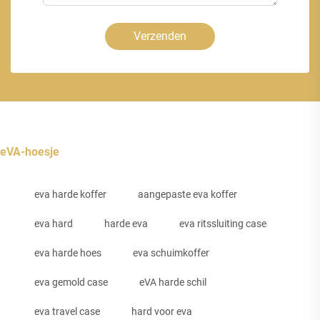
Verzenden
eVA-hoesje
eva harde koffer
aangepaste eva koffer
eva hard
harde eva
eva ritssluiting case
eva harde hoes
eva schuimkoffer
eva gemold case
eVA harde schil
eva travel case
hard voor eva