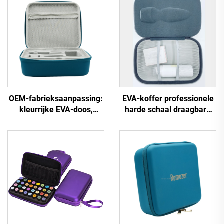
OEM-fabrieksaanpassing:
EVA-koffer professionele
kleurrijke EVA-doos,
harde schaal draagbare
waterdicht, van PU- en
EVA-
EVA-materiaal, doos voor
beautyspeelgoedopbergdoo
chirurgische instrumenten
koffer, koffer voor
beautyapparatuur met
rubberen LOGO