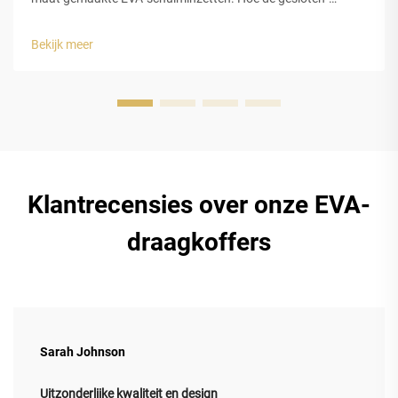
celstructuur van EVA-schuim een voorspelbare
energiedissipatie mogelijk maakt. EVA-schuiminzetten
Bekijk meer
werken zeer goed bij het absorberen van schokken vanwege
hun opbouw. De m...
Klantrecensies over onze EVA-
draagkoffers
Sarah Johnson
Uitzonderlijke kwaliteit en design