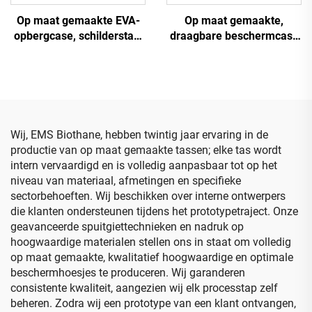
Op maat gemaakte EVA-
Op maat gemaakte,
opbergcase, schilderstas,
draagbare beschermcase
opbergorganisator met
in roze van hard EVA,
schuiminzet en houder
elektronische organizer
voor essentiële olie-tas
voor vrouwen, waterdichte
reistas voor kabels
Wij, EMS Biothane, hebben twintig jaar ervaring in de
productie van op maat gemaakte tassen; elke tas wordt
intern vervaardigd en is volledig aanpasbaar tot op het
niveau van materiaal, afmetingen en specifieke
sectorbehoeften. Wij beschikken over interne ontwerpers
die klanten ondersteunen tijdens het prototypetraject. Onze
geavanceerde spuitgiettechnieken en nadruk op
hoogwaardige materialen stellen ons in staat om volledig
op maat gemaakte, kwalitatief hoogwaardige en optimale
beschermhoesjes te produceren. Wij garanderen
consistente kwaliteit, aangezien wij elk processtap zelf
beheren. Zodra wij een prototype van een klant ontvangen,