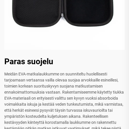
Paras suojelu
Meidän EVA-matkalaukkumme on suunniteltu huolellisesti
tarjoamaan vertaansa vailla olevaa suojaa arvokkaille esineillesi,
toimien korkean suorituskyvyn suojana matkustamisen
ennakoimattomuuksia vastaan. Rakentamiseemme käytetty tiukka
EVA-materiaali on erityisesti valittu sen kyvyn vuoksi absorboida
voimakkaita iskuja ja kestää veden tunkeutumista, mikä varmistaa,
että herkät esineesi pysyvät täysin turvassa iskuvaurioilta tai
ympäristön kosteudelta kuljetuksen aikana. Rakenteellisen
kestävyyden kiinteyttä korostamalla laukkumme on rakennettu
kestämään pitkän matkan jatkuvat vaatimukset, mikä tekee niistä