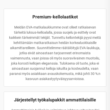
Premium-kellolaatikot
Meidän EVA-matkalaukkumme ovat olleet ratkaisevan
tärkeitä luksus-kelloalalla, jossa suojelu ja esittely ovat
kaikkein tärkeimmät tekijät. Tunnettu kellontekijä pyysi meitä
kehittämään matkaratkaisun heidän korkealuokkaisille
aikamittareilleen. Suunnittelimme räätälöityjä EVA-laukkuja,
jotka eivät ainoastaan tarjoanneet erinomaista
vaimennusta, vaan joissa oli myös suoraviivainen muotoilu,
joka korosti kellojen eleganssia. Tuloksena oli tuote, joka ei
ainoastaan suojannut kelloja iskuilta ja kosteudelta, vaan
paransi myös asiakkaan avauskokemusta, mikä johti 30 %:n
kasvuun asiakastyytyväisyysarvioissa.
Järjestellyt työkalupakkit ammattilaisille