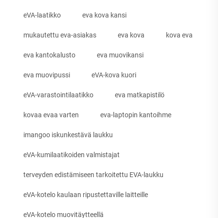
eVA-laatikko
eva kova kansi
mukautettu eva-asiakas
eva kova
kova eva
eva kantokalusto
eva muovikansi
eva muovipussi
eVA-kova kuori
eVA-varastointilaatikko
eva matkapistilö
kovaa evaa varten
eva-laptopin kantoihme
imangoo iskunkestävä laukku
eVA-kumilaatikoiden valmistajat
terveyden edistämiseen tarkoitettu EVA-laukku
eVA-kotelo kaulaan ripustettaville laitteille
eVA-kotelo muovitäytteellä