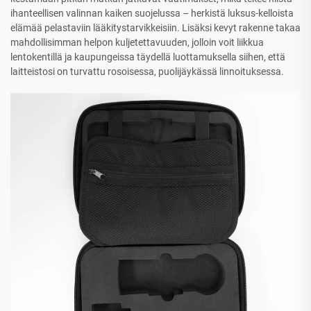
ihanteellisen valinnan kaiken suojelussa – herkistä luksus-kelloista
elämää pelastaviin lääkitystarvikkeisiin. Lisäksi kevyt rakenne takaa
mahdollisimman helpon kuljetettavuuden, jolloin voit liikkua
lentokentillä ja kaupungeissa täydellä luottamuksella siihen, että
laitteistosi on turvattu rosoisessa, puolijäykässä linnoituksessa.