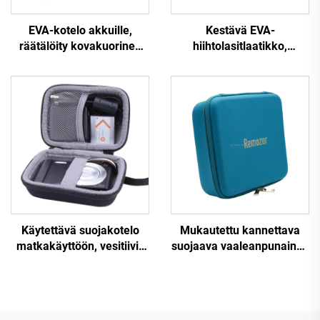
EVA-kotelo akkuille,
Kestävä EVA-
räätälöity kovakuorinen
hiihtolasitlaatikko,
vetoketjuinen
vedenpitävä kovakotelo
akkujärjestely- ja
lasiteille
säilytyslaatikko, OEM-
kantokotelo, sisältää EVA-
tyyppisen AA-akun,
pankkiakun ja
työkalukotelo
Käytettävä suojakotelo
Mukautettu kannettava
matkakäyttöön, vesitiivis
suojaava vaaleanpunainen
EVA-kotelo
kova EVA-kotelo,
digitaalikameralle
elektronisten laitteiden
järjestelylaatikko naisille,
vesitiivis matkakotelo