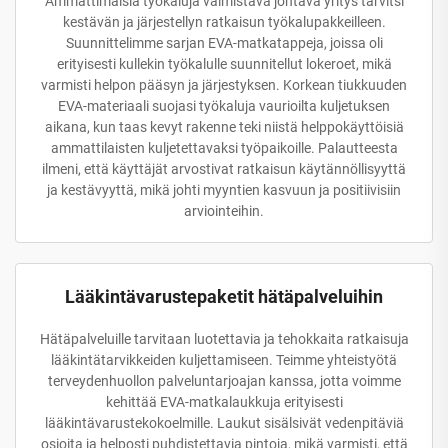
Ammattimaisia työkaluja valmistava johtava yritys tarvitsi
kestävän ja järjestellyn ratkaisun työkalupakkeilleen.
Suunnittelimme sarjan EVA-matkatappeja, joissa oli
erityisesti kullekin työkalulle suunnitellut lokeroet, mikä
varmisti helpon pääsyn ja järjestyksen. Korkean tiukkuuden
EVA-materiaali suojasi työkaluja vaurioilta kuljetuksen
aikana, kun taas kevyt rakenne teki niistä helppokäyttöisiä
ammattilaisten kuljetettavaksi työpaikoille. Palautteesta
ilmeni, että käyttäjät arvostivat ratkaisun käytännöllisyyttä
ja kestävyyttä, mikä johti myyntien kasvuun ja positiivisiin
arviointeihin.
Lääkintävarustepaketit hätäpalveluihin
Hätäpalveluille tarvitaan luotettavia ja tehokkaita ratkaisuja
lääkintätarvikkeiden kuljettamiseen. Teimme yhteistyötä
terveydenhuollon palveluntarjoajan kanssa, jotta voimme
kehittää EVA-matkalaukkuja erityisesti
lääkintävarustekokoelmille. Laukut sisälsivät vedenpitäviä
osioita ja helposti puhdistettavia pintoja, mikä varmisti, että