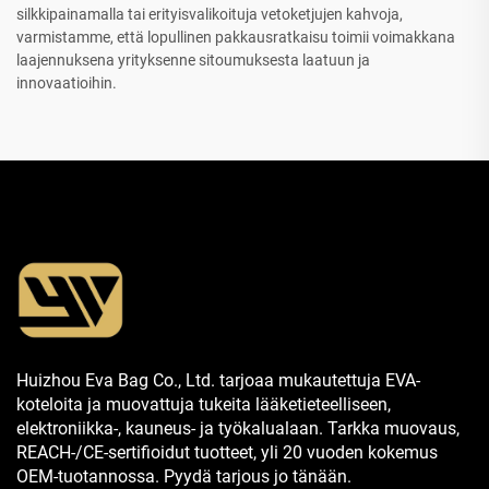
silkkipainamalla tai erityisvalikoituja vetoketjujen kahvoja,
varmistamme, että lopullinen pakkausratkaisu toimii voimakkana
laajennuksena yrityksenne sitoumuksesta laatuun ja
innovaatioihin.
Huizhou Eva Bag Co., Ltd. tarjoaa mukautettuja EVA-
koteloita ja muovattuja tukeita lääketieteelliseen,
elektroniikka-, kauneus- ja työkalualaan. Tarkka muovaus,
REACH-/CE-sertifioidut tuotteet, yli 20 vuoden kokemus
OEM-tuotannossa. Pyydä tarjous jo tänään.