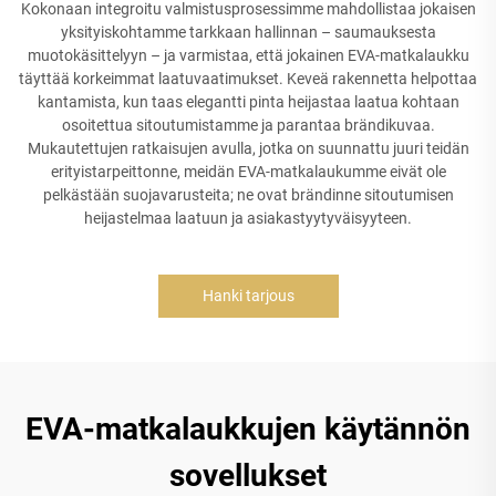
Kokonaan integroitu valmistusprosessimme mahdollistaa jokaisen
yksityiskohtamme tarkkaan hallinnan – saumauksesta
muotokäsittelyyn – ja varmistaa, että jokainen EVA-matkalaukku
täyttää korkeimmat laatuvaatimukset. Keveä rakennetta helpottaa
kantamista, kun taas elegantti pinta heijastaa laatua kohtaan
osoitettua sitoutumistamme ja parantaa brändikuvaa.
Mukautettujen ratkaisujen avulla, jotka on suunnattu juuri teidän
erityistarpeittonne, meidän EVA-matkalaukumme eivät ole
pelkästään suojavarusteita; ne ovat brändinne sitoutumisen
heijastelmaa laatuun ja asiakastyytyväisyyteen.
Hanki tarjous
EVA-matkalaukkujen käytännön
sovellukset