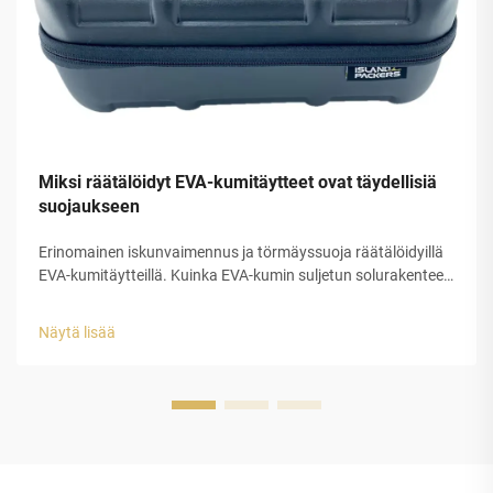
Miksi räätälöidyt EVA-kumitäytteet ovat täydellisiä
suojaukseen
Erinomainen iskunvaimennus ja törmäyssuoja räätälöidyillä
EVA-kumitäytteillä. Kuinka EVA-kumin suljetun solurakenteen
ansiosta energian dissipaatio on ennustettavissa. EVA-
kumitäytteet toimivat erinomaisesti iskujen absorboinnissa
Näytä lisää
juuri rakenteensa ansiosta. Tässä...