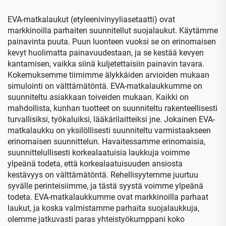
kaapeleille
EVA-matkalaukut (etyleenivinyyliasetaatti) ovat
markkinoilla parhaiten suunnitellut suojalaukut. Käytämme
painavinta puuta. Puun luonteen vuoksi se on erinomaisen
kevyt huolimatta painavuudestaan, ja se kestää kevyen
kantamisen, vaikka siinä kuljetettaisiin painavin tavara.
Kokemuksemme tiimimme älykkäiden arvioiden mukaan
simulointi on välttämätöntä. EVA-matkalaukkumme on
suunniteltu asiakkaan toiveiden mukaan. Kaikki on
mahdollista, kunhan tuotteet on suunniteltu rakenteellisesti
turvallisiksi, työkaluiksi, lääkärilaitteiksi jne. Jokainen EVA-
matkalaukku on yksilöllisesti suunniteltu varmistaakseen
erinomaisen suunnittelun. Havaitessamme erinomaisia,
suunnittelullisesti korkealaatuisia laukkuja voimme
ylpeänä todeta, että korkealaatuisuuden ansiosta
kestävyys on välttämätöntä. Rehellisyytemme juurtuu
syvälle perinteisiimme, ja tästä syystä voimme ylpeänä
todeta. EVA-matkalaukkumme ovat markkinoilla parhaat
laukut, ja koska valmistamme parhaita suojalaukkuja,
olemme jatkuvasti paras yhteistyökumppani koko