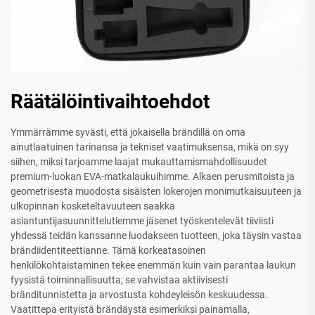
Räätälöintivaihtoehdot
Ymmärrämme syvästi, että jokaisella brändillä on oma
ainutlaatuinen tarinansa ja tekniset vaatimuksensa, mikä on syy
siihen, miksi tarjoamme laajat mukauttamismahdollisuudet
premium-luokan EVA-matkalaukuihimme. Alkaen perusmitoista ja
geometrisesta muodosta sisäisten lokerojen monimutkaisuuteen ja
ulkopinnan kosketeltavuuteen saakka
asiantuntijasuunnittelutiemme jäsenet työskentelevät tiiviisti
yhdessä teidän kanssanne luodakseen tuotteen, joka täysin vastaa
brändiidentiteettianne. Tämä korkeatasoinen
henkilökohtaistaminen tekee enemmän kuin vain parantaa laukun
fyysistä toiminnallisuutta; se vahvistaa aktiivisesti
bränditunnistetta ja arvostusta kohdeyleisön keskuudessa.
Vaatittepa erityistä brändäystä esimerkiksi painamalla,