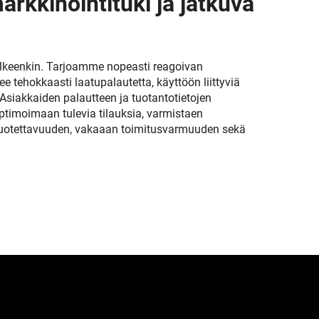
arkkinointituki ja jatkuva
lkeenkin. Tarjoamme nopeasti reagoivan
lee tehokkaasti laatupalautetta, käyttöön liittyviä
siakkaiden palautteen ja tuotantotietojen
imoimaan tulevia tilauksia, varmistaen
uotettavuuden, vakaaan toimitusvarmuuden sekä