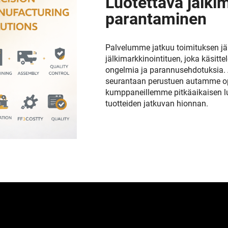
Luotettava jälkim
parantaminen
Palvelumme jatkuu toimituksen jä
jälkimarkkinointituen, joka käsitte
ongelmia ja parannusehdotuksia. A
seurantaan perustuen autamme opt
kumppaneillemme pitkäaikaisen l
tuotteiden jatkuvan hionnan.