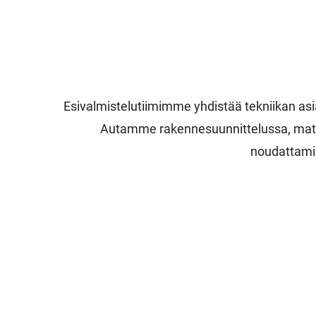
Esivalmistelutiimimme yhdistää tekniikan a
Autamme rakennesuunnittelussa, mater
noudattami