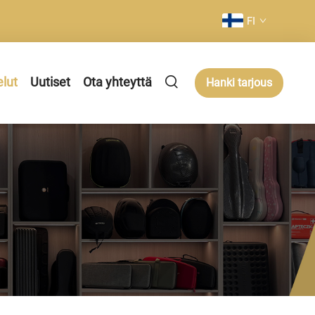
FI
elut
Uutiset
Ota yhteyttä
Hanki tarjous