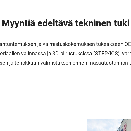
Myyntiä edeltävä tekninen tuki
siantuntemuksen ja valmistuskokemuksen tukeakseen OEM
iaalien valinnassa ja 3D-piirustuksissa (STEP/IGS), va
sen ja tehokkaan valmistuksen ennen massatuotannon al