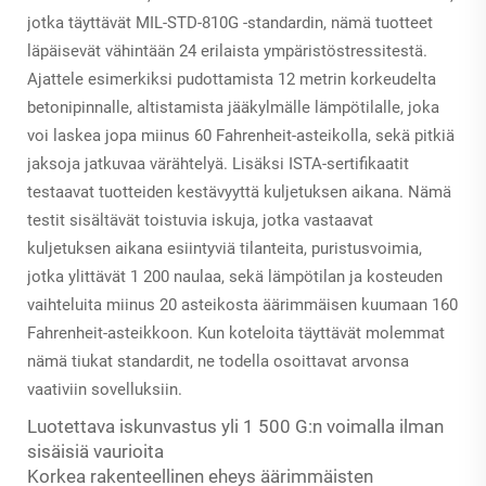
jotka täyttävät MIL-STD-810G -standardin, nämä tuotteet
läpäisevät vähintään 24 erilaista ympäristöstressitestä.
Ajattele esimerkiksi pudottamista 12 metrin korkeudelta
betonipinnalle, altistamista jääkylmälle lämpötilalle, joka
voi laskea jopa miinus 60 Fahrenheit-asteikolla, sekä pitkiä
jaksoja jatkuvaa värähtelyä. Lisäksi ISTA-sertifikaatit
testaavat tuotteiden kestävyyttä kuljetuksen aikana. Nämä
testit sisältävät toistuvia iskuja, jotka vastaavat
kuljetuksen aikana esiintyviä tilanteita, puristusvoimia,
jotka ylittävät 1 200 naulaa, sekä lämpötilan ja kosteuden
vaihteluita miinus 20 asteikosta äärimmäisen kuumaan 160
Fahrenheit-asteikkoon. Kun koteloita täyttävät molemmat
nämä tiukat standardit, ne todella osoittavat arvonsa
vaativiin sovelluksiin.
Luotettava iskunvastus yli 1 500 G:n voimalla ilman
sisäisiä vaurioita
Korkea rakenteellinen eheys äärimmäisten