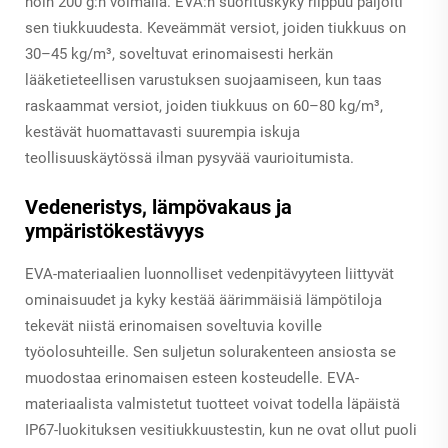
noin 200 g:n voimalla. EVA:n suorituskyky riippuu paljolti
sen tiukkuudesta. Keveämmät versiot, joiden tiukkuus on
30–45 kg/m³, soveltuvat erinomaisesti herkän
lääketieteellisen varustuksen suojaamiseen, kun taas
raskaammat versiot, joiden tiukkuus on 60–80 kg/m³,
kestävät huomattavasti suurempia iskuja
teollisuuskäytössä ilman pysyvää vaurioitumista.
Vedeneristys, lämpövakaus ja
ympäristökestävyys
EVA-materiaalien luonnolliset vedenpitävyyteen liittyvät
ominaisuudet ja kyky kestää äärimmäisiä lämpötiloja
tekevät niistä erinomaisen soveltuvia koville
työolosuhteille. Sen suljetun solurakenteen ansiosta se
muodostaa erinomaisen esteen kosteudelle. EVA-
materiaalista valmistetut tuotteet voivat todella läpäistä
IP67-luokituksen vesitiukkuustestin, kun ne ovat ollut puoli