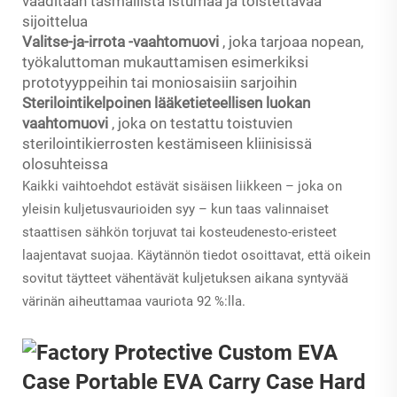
vaaditaan täsmällistä istumaa ja toistettavaa
sijoittelua
Valitse-ja-irrota -vaahtomuovi
, joka tarjoaa nopean,
työkaluttoman mukauttamisen esimerkiksi
prototyyppeihin tai moniosaisiin sarjoihin
Sterilointikelpoinen lääketieteellisen luokan
vaahtomuovi
, joka on testattu toistuvien
sterilointikierrosten kestämiseen kliinisissä
olosuhteissa
Kaikki vaihtoehdot estävät sisäisen liikkeen – joka on
yleisin kuljetusvaurioiden syy – kun taas valinnaiset
staattisen sähkön torjuvat tai kosteudenesto-eristeet
laajentavat suojaa. Käytännön tiedot osoittavat, että oikein
sovitut täytteet vähentävät kuljetuksen aikana syntyvää
värinän aiheuttamaa vauriota 92 %:lla.