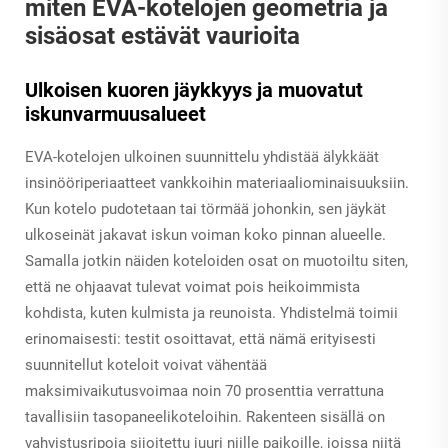
miten EVA-kotelojen geometria ja
sisäosat estävät vaurioita
Ulkoisen kuoren jäykkyys ja muovatut
iskunvarmuusalueet
EVA-kotelojen ulkoinen suunnittelu yhdistää älykkäät
insinööriperiaatteet vankkoihin materiaaliominaisuuksiin.
Kun kotelo pudotetaan tai törmää johonkin, sen jäykät
ulkoseinät jakavat iskun voiman koko pinnan alueelle.
Samalla jotkin näiden koteloiden osat on muotoiltu siten,
että ne ohjaavat tulevat voimat pois heikoimmista
kohdista, kuten kulmista ja reunoista. Yhdistelmä toimii
erinomaisesti: testit osoittavat, että nämä erityisesti
suunnitellut koteloit voivat vähentää
maksimivaikutusvoimaa noin 70 prosenttia verrattuna
tavallisiin tasopaneelikoteloihin. Rakenteen sisällä on
vahvistusripoja sijoitettu juuri niille paikoille, joissa niitä