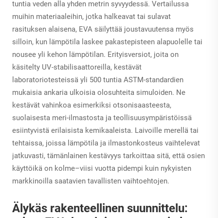
tuntia veden alla yhden metrin syvyydessä. Vertailussa
muihin materiaaleihin, jotka halkeavat tai sulavat
rasituksen alaisena, EVA säilyttää joustavuutensa myös
silloin, kun lämpötila laskee pakastepisteen alapuolelle tai
nousee yli kehon lämpötilan. Erityisversiot, joita on
käsitelty UV-stabilisaattoreilla, kestävät
laboratoriotesteissä yli 500 tuntia ASTM-standardien
mukaisia ankaria ulkoisia olosuhteita simuloiden. Ne
kestävät vahinkoa esimerkiksi otsonisaasteesta,
suolaisesta meri-ilmastosta ja teollisuusympäristöissä
esiintyvistä erilaisista kemikaaleista. Laivoille merellä tai
tehtaissa, joissa lämpötila ja ilmastonkosteus vaihtelevat
jatkuvasti, tämänlainen kestävyys tarkoittaa sitä, että osien
käyttöikä on kolme–viisi vuotta pidempi kuin nykyisten
markkinoilla saatavien tavallisten vaihtoehtojen.
Älykäs rakenteellinen suunnittelu: