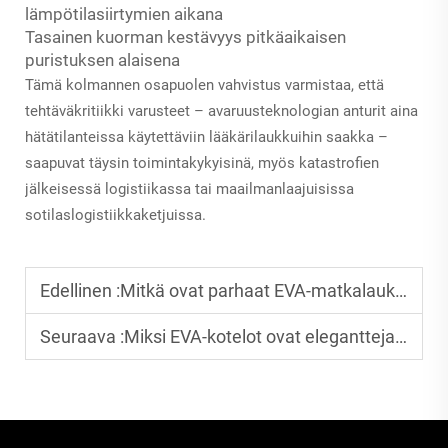
lämpötilasiirtymien aikana
Tasainen kuorman kestävyys pitkäaikaisen
puristuksen alaisena
Tämä kolmannen osapuolen vahvistus varmistaa, että
tehtäväkritiikki varusteet – avaruusteknologian anturit aina
hätätilanteissa käytettäviin lääkärilaukkuihin saakka –
saapuvat täysin toimintakykyisinä, myös katastrofien
jälkeisessä logistiikassa tai maailmanlaajuisissa
sotilaslogistiikkaketjuissa.
Edellinen :
Mitkä ovat parhaat EVA-matkalaukut?
Seuraava :
Miksi EVA-kotelot ovat elegantteja ja toiminnallisiksi