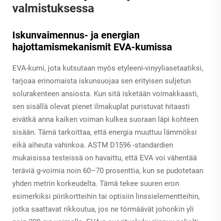
valmistuksessa
Iskunvaimennus- ja energian
hajottamismekanismit EVA-kumissa
EVA-kumi, jota kutsutaan myös etyleeni-vinyyliasetaatiksi,
tarjoaa erinomaista iskunsuojaa sen erityisen suljetun
solurakenteen ansiosta. Kun sitä isketään voimakkaasti,
sen sisällä olevat pienet ilmakuplat puristuvat hitaasti
eivätkä anna kaiken voiman kulkea suoraan läpi kohteen
sisään. Tämä tarkoittaa, että energia muuttuu lämmöksi
eikä aiheuta vahinkoa. ASTM D1596 -standardien
mukaisissa testeissä on havaittu, että EVA voi vähentää
teräviä g-voimia noin 60–70 prosenttia, kun se pudotetaan
yhden metrin korkeudelta. Tämä tekee suuren eron
esimerkiksi piirikortteihin tai optisiin linssielementteihin,
jotka saattavat rikkoutua, jos ne törmäävät johonkin yli