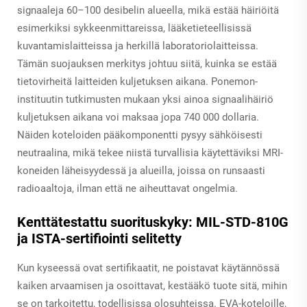
signaaleja 60–100 desibelin alueella, mikä estää häiriöitä
esimerkiksi sykkeenmittareissa, lääketieteellisissä
kuvantamislaitteissa ja herkillä laboratoriolaitteissa.
Tämän suojauksen merkitys johtuu siitä, kuinka se estää
tietovirheitä laitteiden kuljetuksen aikana. Ponemon-
instituutin tutkimusten mukaan yksi ainoa signaalihäiriö
kuljetuksen aikana voi maksaa jopa 740 000 dollaria.
Näiden koteloiden pääkomponentti pysyy sähköisesti
neutraalina, mikä tekee niistä turvallisia käytettäviksi MRI-
koneiden läheisyydessä ja alueilla, joissa on runsaasti
radioaaltoja, ilman että ne aiheuttavat ongelmia.
Kenttätestattu suorituskyky: MIL-STD-810G
ja ISTA-sertifiointi selitetty
Kun kyseessä ovat sertifikaatit, ne poistavat käytännössä
kaiken arvaamisen ja osoittavat, kestääkö tuote sitä, mihin
se on tarkoitettu, todellisissa olosuhteissa. EVA-koteloille,