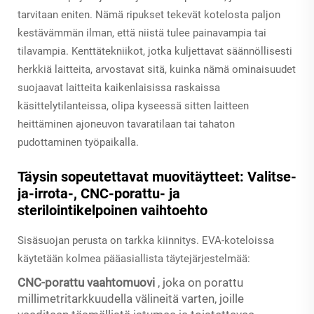
tarvitaan eniten. Nämä ripukset tekevät kotelosta paljon
kestävämmän ilman, että niistä tulee painavampia tai
tilavampia. Kenttätekniikot, jotka kuljettavat säännöllisesti
herkkiä laitteita, arvostavat sitä, kuinka nämä ominaisuudet
suojaavat laitteita kaikenlaisissa raskaissa
käsittelytilanteissa, olipa kyseessä sitten laitteen
heittäminen ajoneuvon tavaratilaan tai tahaton
pudottaminen työpaikalla.
Täysin sopeutettavat muovitäytteet: Valitse-
ja-irrota-, CNC-porattu- ja
sterilointikelpoinen vaihtoehto
Sisäsuojan perusta on tarkka kiinnitys. EVA-koteloissa
käytetään kolmea pääasiallista täytejärjestelmää:
CNC-porattu vaahtomuovi
, joka on porattu
millimetritarkkuudella välineitä varten, joille