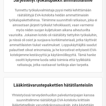
Järjestellyt työkalupakkit ammattilaisille
Tunnettu työkaluvalmistaja pyysi meitä kehittämään
räätälöityjä EVA-koteloita heidän ammattimaisiin
työkalupaketteihinsa. Tiimimme suunnitteli ratkaisun, joka ei
ainoastaan järjesti työkalut tehokkaasti, vaan varmensi
myös niiden suojan kuljetuksen aikana aiheutuvilta
vaurioilta. Jokainen kotelo oli räätälöity tiettyihin työkaluihin,
ja niissä oli osiot ja suojaava korkkimateriaali, jotka täyttivät
ammattilaisten tiukat vaatimukset. Loppukäyttäjiltä saadut
palautteet olivat erinomaisia, ja he korostivat erityisesti EVA-
kotelojemme kestävyyttä ja käytännöllisyyttä. Tämä hanke
osoitti kykymme luoda sekä toimivia että tyylikkäitä
ratkaisuja, jotka vastaavat tarkkoja alan tarpeita.
Lääkintävarustepakettien hätätilanteisiin
Yhteistyössä terveydenhuollon palveluntarjoajan kanssa
suunnittelimme räätälöityjä EVA-koteloita kriittisiin
lääketieteellisiin varustekokonaisuuksiin, joita käytetään