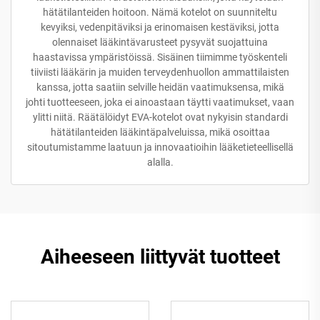
hätätilanteiden hoitoon. Nämä kotelot on suunniteltu
kevyiksi, vedenpitäviksi ja erinomaisen kestäviksi, jotta
olennaiset lääkintävarusteet pysyvät suojattuina
haastavissa ympäristöissä. Sisäinen tiimimme työskenteli
tiiviisti lääkärin ja muiden terveydenhuollon ammattilaisten
kanssa, jotta saatiin selville heidän vaatimuksensa, mikä
johti tuotteeseen, joka ei ainoastaan täytti vaatimukset, vaan
ylitti niitä. Räätälöidyt EVA-kotelot ovat nykyisin standardi
hätätilanteiden lääkintäpalveluissa, mikä osoittaa
sitoutumistamme laatuun ja innovaatioihin lääketieteellisellä
alalla.
Aiheeseen liittyvät tuotteet