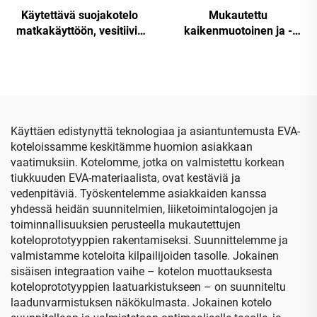
Käytettävä suojakotelo
Mukautettu
matkakäyttöön, vesitiivis
kaikenmuotoinen ja -
EVA-kotelo
kokoinen logo-EVA-kotelo,
digitaalikameralle
kannettavat EVA-laatikot
ja -kotelot
Käyttäen edistynyttä teknologiaa ja asiantuntemusta EVA-
koteloissamme keskitämme huomion asiakkaan
vaatimuksiin. Kotelomme, jotka on valmistettu korkean
tiukkuuden EVA-materiaalista, ovat kestäviä ja
vedenpitäviä. Työskentelemme asiakkaiden kanssa
yhdessä heidän suunnitelmien, liiketoimintalogojen ja
toiminnallisuuksien perusteella mukautettujen
koteloprototyyppien rakentamiseksi. Suunnittelemme ja
valmistamme koteloita kilpailijoiden tasolle. Jokainen
sisäisen integraation vaihe – kotelon muottauksesta
koteloprototyyppien laatuarkistukseen – on suunniteltu
laadunvarmistuksen näkökulmasta. Jokainen kotelo