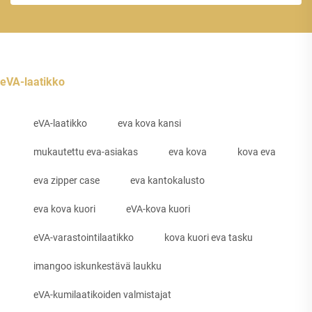
eVA-laatikko
eVA-laatikko
eva kova kansi
mukautettu eva-asiakas
eva kova
kova eva
eva zipper case
eva kantokalusto
eva kova kuori
eVA-kova kuori
eVA-varastointilaatikko
kova kuori eva tasku
imangoo iskunkestävä laukku
eVA-kumilaatikoiden valmistajat