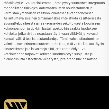
räätälöidyille EVA-koteloillemme. Tämä pystysuuntainen integraatio
mahdollistaa tiukkojen laatuvaatimusten noudattamisen ja
varmistaa yhtenäisen käsityön jokaisessa tuotannonerässä.
Asiantunteva sisäinen tiimimme tekee yhteistyötä käsitteellisestä
suunnitteluvaiheesta ja raaka-aineiden sekoituksesta lopulliseen
kokoonpanoon ja tiukkiin laatuinspektioihin saakka luodakseen
koteloita, jotka eivät ainoastaan täytä vaan ylittävät jatkuvasti
kansainvälisiä teollisuusstandardeja. Tämä vahva sitoutuminen
valmistuksen erinomaisuuteen tarkoittaa, että voitte luottaa täysin
tuotteisiimme ja olla varmoja siitä, että räätälöidyt EVA-
koteloistanne tarjoavat korkean suorituskyvyn suojausta ja
hienostunutta esteettistä viehätystä, jota brändinne ansaitsee.