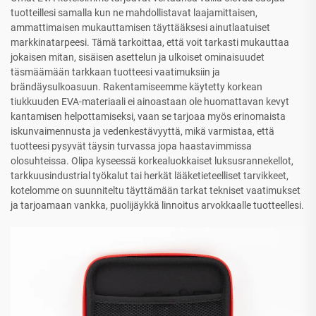
tuotteillesi samalla kun ne mahdollistavat laajamittaisen,
ammattimaisen mukauttamisen täyttääksesi ainutlaatuiset
markkinatarpeesi. Tämä tarkoittaa, että voit tarkasti mukauttaa
jokaisen mitan, sisäisen asettelun ja ulkoiset ominaisuudet
täsmäämään tarkkaan tuotteesi vaatimuksiin ja
brändäysulkoasuun. Rakentamiseemme käytetty korkean
tiukkuuden EVA-materiaali ei ainoastaan ole huomattavan kevyt
kantamisen helpottamiseksi, vaan se tarjoaa myös erinomaista
iskunvaimennusta ja vedenkestävyyttä, mikä varmistaa, että
tuotteesi pysyvät täysin turvassa jopa haastavimmissa
olosuhteissa. Olipa kyseessä korkealuokkaiset luksusrannekellot,
tarkkuusindustrial työkalut tai herkät lääketieteelliset tarvikkeet,
kotelomme on suunniteltu täyttämään tarkat tekniset vaatimukset
ja tarjoamaan vankka, puolijäykkä linnoitus arvokkaalle tuotteellesi.