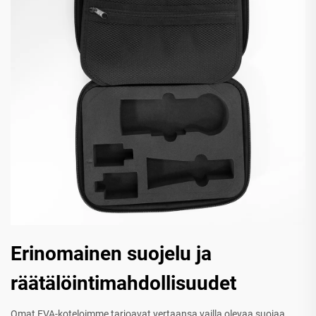
Erinomainen suojelu ja
räätälöintimahdollisuudet
Omat EVA-koteloimme tarjoavat vertaansa vailla olevaa suojaa