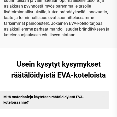
suunnitellaan ja valmistetaan optimaaliselle tasolle, ja
asiakkaan pyynnöstä myös paremmalle tasolle
lisätoiminnallisuuksilla, kuten brändäyksellä. Innovaatio,
laatu ja toiminnallisuus ovat suunnittelussamme
tärkeimmät painopisteet. Jokainen EVA-kotelo tarjoaa
asiakkaillemme parhaat mahdollisuudet brändäykseen ja
kotelonsuojaukseen edulliseen hintaan.
Usein kysytyt kysymykset
räätälöidyistä EVA-koteloista
Mitä materiaaleja käytetään räätälöidyissä EVA-
koteloissanne?