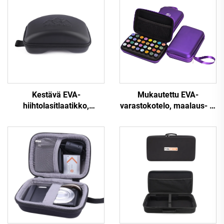
Kestävä EVA-
Mukautettu EVA-
hiihtolasitlaatikko,
varastokotelo, maalaus- ja
vedenpitävä kovakotelo
kuljetuskotelo
lasiteille
järjestelylaatikolla ja
vaahtomuovitelineellä
olejien öljyjen säilytystä
varten