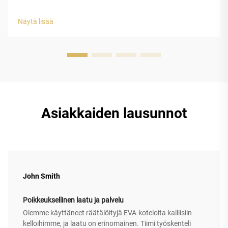
ominaisuudet: joustavuus, vedenpitävyys ja iskunabsorptio.
EVA-kumi erottautuu todella hyvin päivittäiseen kuljetukseen,
Näytä lisää
koska sen kolme pääominaisuutta tekevät siitä...
Asiakkaiden lausunnot
John Smith
Poikkeuksellinen laatu ja palvelu
Olemme käyttäneet räätälöityjä EVA-koteloita kalliisiin
kelloihimme, ja laatu on erinomainen. Tiimi työskenteli