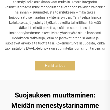
täsmäyksellä asiakkaan vaatimuksiin. Täysin integroitu
valmistusprosessimme mahdollistaa tuotannon kaikkien vaiheiden
hallinnan – suunnittelusta toimitukseen – mikä takaa
huippulaatuisen laadun ja yhtenäisyyden. Tarvitsetpa hienoa
kellokoteloa, järjesteltyä työkalupakettia tai kriittisen tärkeää
lääketieteellistä pakettia, sisäinen suunnittelu- ja
insinööriryhmämme tekee tiivistä yhteistyötä sinun kanssasi
luodakseen ratkaisuja, jotka heijastavat brändisi laatua ja
suojaavat arvokkaita tuotteitasi. Kokemus turvallisuudesta, jonka
tuo räätälöity EVA-kotelo, joka on suunniteltu juuri sinun tarpeisiisi.
Hanki tarjous
Suojauksen muuttaminen:
Meidän menestystarinamme