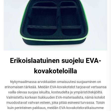
Erikoislaatuinen suojelu EVA-
kovakoteloilla
Nykymaailmassa arvokkaiden omaisuutesi suojaaminen on
erinomaisen tärkeää. Meidän EVA-kovakotelot tarjoavat vertaansa
vailla olevaa suojaa iskuilta, kosteudelta ja ympäristötekijöiltä.
Valmistettu korkean tiukkuuden EVA-materiaalista, nämä kotelot
muodostavat vahvan esteen, joka pitää esineesi turvassa. Toisin
kuin perinteinen pakkaus, meidän EVA-kovakoteloratkaisumme