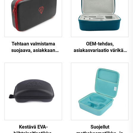
Tehtaan valmistama
OEM-tehdas,
suojaava, asiakkaan
asiakasvariaatio värikäs
mukaisesti suunniteltu
EVA-laatikko, vedenpitävä
EVA-kotelo, kannettava
PU/EVA-kirurgisten
EVA-kuljetuskotelo,
laitteiden laatikko
kovakuorinen EVA-kassi
Kestävä EVA-
Suojellut