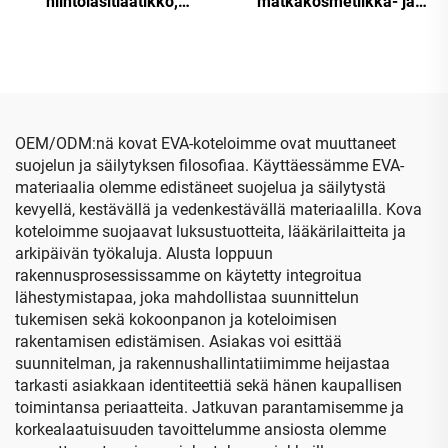
hiihtolasitlaatikko,
matkakosmetiikka- ja
vedenpitävä kovakotelo
kauneudenhoitotyökalujen
lasiteille
EVA-muovauslaatikko,
puhdistustyökalujen EVA-
laatikko
OEM/ODM:nä kovat EVA-koteloimme ovat muuttaneet
suojelun ja säilytyksen filosofiaa. Käyttäessämme EVA-
materiaalia olemme edistäneet suojelua ja säilytystä
kevyellä, kestävällä ja vedenkestävällä materiaalilla. Kova
koteloimme suojaavat luksustuotteita, lääkärilaitteita ja
arkipäivän työkaluja. Alusta loppuun
rakennusprosessissamme on käytetty integroitua
lähestymistapaa, joka mahdollistaa suunnittelun
tukemisen sekä kokoonpanon ja koteloimisen
rakentamisen edistämisen. Asiakas voi esittää
suunnitelman, ja rakennushallintatiimimme heijastaa
tarkasti asiakkaan identiteettiä sekä hänen kaupallisen
toimintansa periaatteita. Jatkuvan parantamisemme ja
korkealaatuisuuden tavoittelumme ansiosta olemme