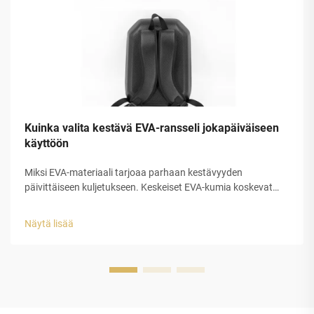
Kuinka valita kestävä EVA-ransseli jokapäiväiseen
käyttöön
Miksi EVA-materiaali tarjoaa parhaan kestävyyden
päivittäiseen kuljetukseen. Keskeiset EVA-kumia koskevat
ominaisuudet: joustavuus, vedenpitävyys ja iskunabsorptio.
EVA-kumi erottautuu todella hyvin päivittäiseen kuljetukseen,
Näytä lisää
koska sen kolme pääominaisuutta tekevät siitä...