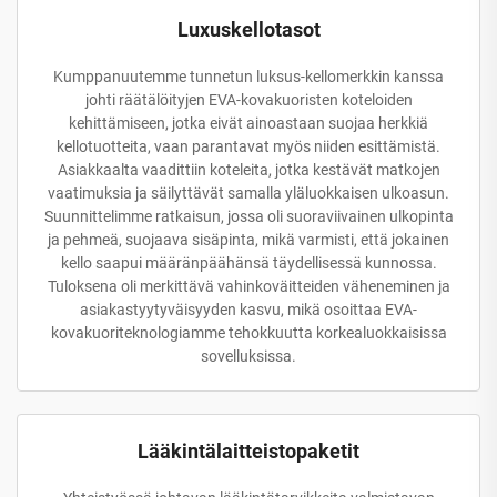
Luxuskellotasot
Kumppanuutemme tunnetun luksus-kellomerkkin kanssa
johti räätälöityjen EVA-kovakuoristen koteloiden
kehittämiseen, jotka eivät ainoastaan suojaa herkkiä
kellotuotteita, vaan parantavat myös niiden esittämistä.
Asiakkaalta vaadittiin koteleita, jotka kestävät matkojen
vaatimuksia ja säilyttävät samalla yläluokkaisen ulkoasun.
Suunnittelimme ratkaisun, jossa oli suoraviivainen ulkopinta
ja pehmeä, suojaava sisäpinta, mikä varmisti, että jokainen
kello saapui määränpäähänsä täydellisessä kunnossa.
Tuloksena oli merkittävä vahinkoväitteiden väheneminen ja
asiakastyytyväisyyden kasvu, mikä osoittaa EVA-
kovakuoriteknologiamme tehokkuutta korkealuokkaisissa
sovelluksissa.
Lääkintälaitteistopaketit