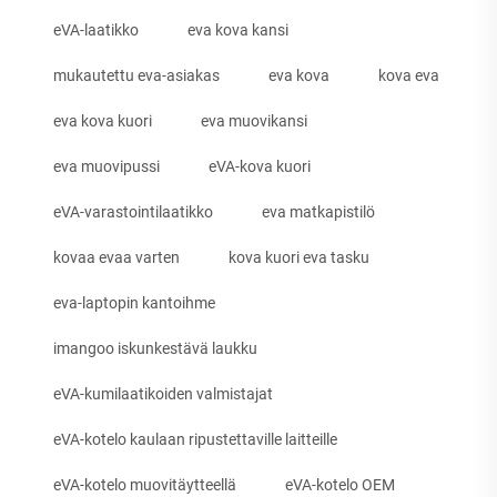
eVA-laatikko
eva kova kansi
mukautettu eva-asiakas
eva kova
kova eva
eva kova kuori
eva muovikansi
eva muovipussi
eVA-kova kuori
eVA-varastointilaatikko
eva matkapistilö
kovaa evaa varten
kova kuori eva tasku
eva-laptopin kantoihme
imangoo iskunkestävä laukku
eVA-kumilaatikoiden valmistajat
eVA-kotelo kaulaan ripustettaville laitteille
eVA-kotelo muovitäytteellä
eVA-kotelo OEM