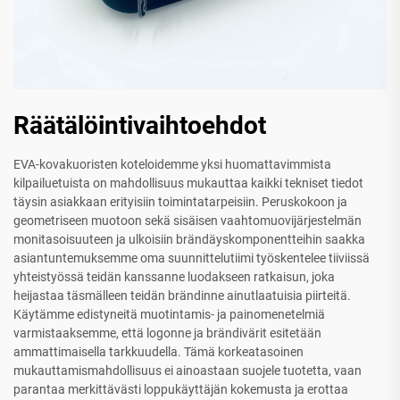
Räätälöintivaihtoehdot
EVA-kovakuoristen koteloidemme yksi huomattavimmista
kilpailuetuista on mahdollisuus mukauttaa kaikki tekniset tiedot
täysin asiakkaan erityisiin toimintatarpeisiin. Peruskokoon ja
geometriseen muotoon sekä sisäisen vaahtomuovijärjestelmän
monitasoisuuteen ja ulkoisiin brändäyskomponentteihin saakka
asiantuntemuksemme oma suunnittelutiimi työskentelee tiiviissä
yhteistyössä teidän kanssanne luodakseen ratkaisun, joka
heijastaa täsmälleen teidän brändinne ainutlaatuisia piirteitä.
Käytämme edistyneitä muotintamis- ja painomenetelmiä
varmistaaksemme, että logonne ja brändivärit esitetään
ammattimaisella tarkkuudella. Tämä korkeatasoinen
mukauttamismahdollisuus ei ainoastaan suojele tuotetta, vaan
parantaa merkittävästi loppukäyttäjän kokemusta ja erottaa