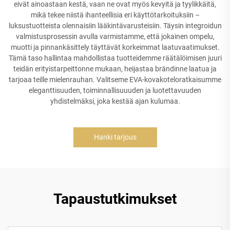
eivät ainoastaan kestä, vaan ne ovat myös kevyitä ja tyylikkäitä,
mikä tekee niistä ihanteellisia eri käyttötarkoituksiin –
luksustuotteista olennaisiin lääkintävarusteisiin. Täysin integroidun
valmistusprosessin avulla varmistamme, että jokainen ompelu,
muotti ja pinnankäsittely täyttävät korkeimmat laatuvaatimukset.
Tämä taso hallintaa mahdollistaa tuotteidemme räätälöimisen juuri
teidän erityistarpeittonne mukaan, heijastaa brändinne laatua ja
tarjoaa teille mielenrauhan. Valitseme EVA-kovakoteloratkaisumme
eleganttisuuden, toiminnallisuuuden ja luotettavuuden
yhdistelmäksi, joka kestää ajan kulumaa.
Hanki tarjous
Tapaustutkimukset