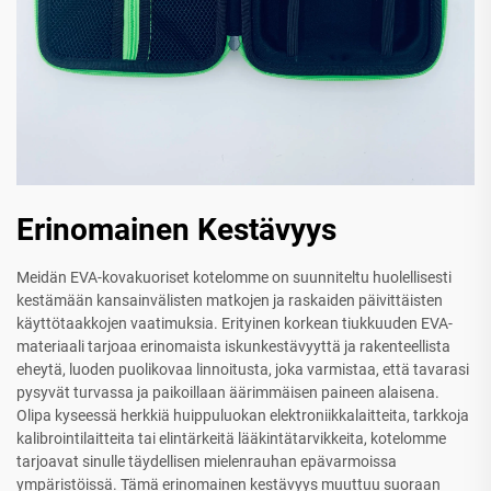
Erinomainen Kestävyys
Meidän EVA-kovakuoriset kotelomme on suunniteltu huolellisesti
kestämään kansainvälisten matkojen ja raskaiden päivittäisten
käyttötaakkojen vaatimuksia. Erityinen korkean tiukkuuden EVA-
materiaali tarjoaa erinomaista iskunkestävyyttä ja rakenteellista
eheytä, luoden puolikovaa linnoitusta, joka varmistaa, että tavarasi
pysyvät turvassa ja paikoillaan äärimmäisen paineen alaisena.
Olipa kyseessä herkkiä huippuluokan elektroniikkalaitteita, tarkkoja
kalibrointilaitteita tai elintärkeitä lääkintätarvikkeita, kotelomme
tarjoavat sinulle täydellisen mielenrauhan epävarmoissa
ympäristöissä. Tämä erinomainen kestävyys muuttuu suoraan