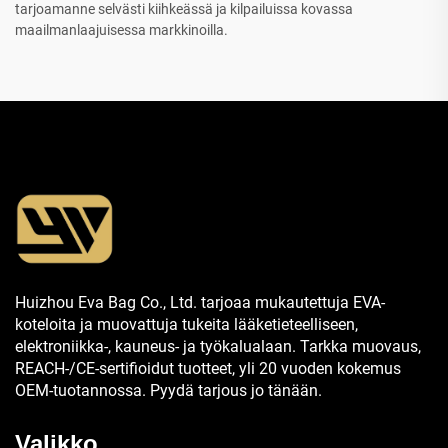
tarjoamanne selvästi kiihkeässä ja kilpailuissa kovassa
maailmanlaajuisessa markkinoilla.
Huizhou Eva Bag Co., Ltd. tarjoaa mukautettuja EVA-
koteloita ja muovattuja tukeita lääketieteelliseen,
elektroniikka-, kauneus- ja työkalualaan. Tarkka muovaus,
REACH-/CE-sertifioidut tuotteet, yli 20 vuoden kokemus
OEM-tuotannossa. Pyydä tarjous jo tänään.
Valikko