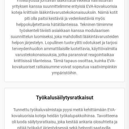
Yhteistyössä johtavan lääkintätarvikkeita valmistavan
yrityksen kanssa suunnittelimme erityisiä EVA-kovakuorisia
koteja kriittisiin lääkintävarustekokonaisuuksiin. Nämä kotit
piti olla paitsi kestäviä ja vedenkestäviä myös
helppokuljetettavia hätätilanteissa. Tekninen tiimimme
työskenteli tiiviisti asiakkaan kanssa modulaarisen
suunnittelun luomiseksi, joka mahdollisti lääkintävarusteiden
helpon järjestelyn. Lopullinen tuote ylitti odotukset ja tarjosi
terveydenhuollon ammattilaisille luotettavia, käyttövalmiita
varustekokonaisuuksia, jotka paransivat reagointiaikaa
kriittisissä tilanteissa. Tämä tapaus osoittaa, kuinka EVA-
kovakuoriset ratkaisumme voivat sopeutua vaativimpiinkin
ympäristöihin.
Työkalusäilytysratkaisut
Tunnettu työkaluvalmistaja pyysi meitä kehittämään EVA-
kovakuorisia koteja heidän työkalupakkoihinsa. Tavoitteena
oli luoda säilytysratkaisu, joka kestää ankaria olosuhteita ja
pitää työkalut järjestyksessä sekä helposti saatavilla.