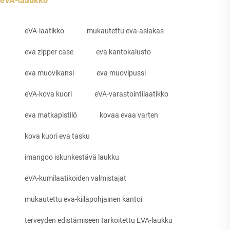
eVA-laatikko
eVA-laatikko
mukautettu eva-asiakas
eva zipper case
eva kantokalusto
eva muovikansi
eva muovipussi
eVA-kova kuori
eVA-varastointilaatikko
eva matkapistilö
kovaa evaa varten
kova kuori eva tasku
imangoo iskunkestävä laukku
eVA-kumilaatikoiden valmistajat
mukautettu eva-kiilapohjainen kantoi
terveyden edistämiseen tarkoitettu EVA-laukku