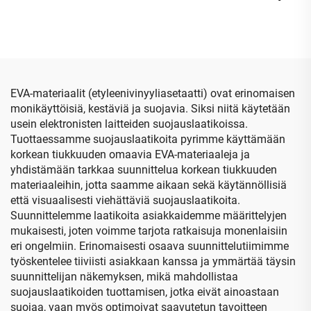
EVA-kansi matkailua
kauneudenhoitotyökalujen
varten, suojelupussi ja
EVA-muovauslaatikko,
varastointipussi Lacie
puhdistustyökalujen EVA-
Rugged -kiintolevyn
laatikko
lisävarusteille
EVA-materiaalit (etyleenivinyyliasetaatti) ovat erinomaisen
monikäyttöisiä, kestäviä ja suojavia. Siksi niitä käytetään
usein elektronisten laitteiden suojauslaatikoissa.
Tuottaessamme suojauslaatikoita pyrimme käyttämään
korkean tiukkuuden omaavia EVA-materiaaleja ja
yhdistämään tarkkaa suunnittelua korkean tiukkuuden
materiaaleihin, jotta saamme aikaan sekä käytännöllisiä
että visuaalisesti viehättäviä suojauslaatikoita.
Suunnittelemme laatikoita asiakkaidemme määrittelyjen
mukaisesti, joten voimme tarjota ratkaisuja monenlaisiin
eri ongelmiin. Erinomaisesti osaava suunnittelutiimimme
työskentelee tiiviisti asiakkaan kanssa ja ymmärtää täysin
suunnittelijan näkemyksen, mikä mahdollistaa
suojauslaatikoiden tuottamisen, jotka eivät ainoastaan
suojaa, vaan myös optimoivat saavutetun tavoitteen