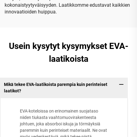
kokonaistyytyväisyyden. Laatikkomme edustavat kaikkien
innovaatioiden huippua.
Usein kysytyt kysymykset EVA-
laatikoista
Mikä tekee EVA-laatikoista parempia kuin perinteiset
laatikot?
EVA-koteloissa on erinomainen suojataso
niiden tiukasta vaahtomuovirakenteesta
johtuen, joka absorboi iskuja ja törmäyksiä
paremmin kuin perinteiset materiaalit. Ne ovat
myös vedenkestäviä, mikä tekee niistä