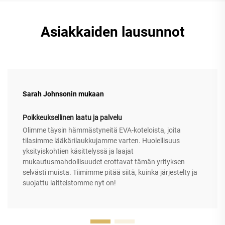
Asiakkaiden lausunnot
Sarah Johnsonin mukaan
Poikkeuksellinen laatu ja palvelu
Olimme täysin hämmästyneitä EVA-koteloista, joita
tilasimme lääkärilaukkujamme varten. Huolellisuus
yksityiskohtien käsittelyssä ja laajat
mukautusmahdollisuudet erottavat tämän yrityksen
selvästi muista. Tiimimme pitää siitä, kuinka järjestelty ja
suojattu laitteistomme nyt on!