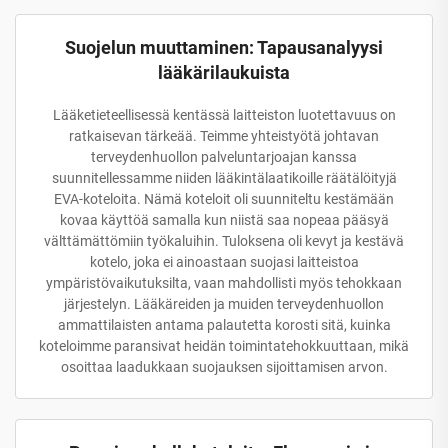
Suojelun muuttaminen: Tapausanalyysi
lääkärilaukuista
Lääketieteellisessä kentässä laitteiston luotettavuus on
ratkaisevan tärkeää. Teimme yhteistyötä johtavan
terveydenhuollon palveluntarjoajan kanssa
suunnitellessamme niiden lääkintälaatikoille räätälöityjä
EVA-koteloita. Nämä koteloit oli suunniteltu kestämään
kovaa käyttöä samalla kun niistä saa nopeaa pääsyä
välttämättömiin työkaluihin. Tuloksena oli kevyt ja kestävä
kotelo, joka ei ainoastaan suojasi laitteistoa
ympäristövaikutuksilta, vaan mahdollisti myös tehokkaan
järjestelyn. Lääkäreiden ja muiden terveydenhuollon
ammattilaisten antama palautetta korosti sitä, kuinka
koteloimme paransivat heidän toimintatehokkuuttaan, mikä
osoittaa laadukkaan suojauksen sijoittamisen arvon.