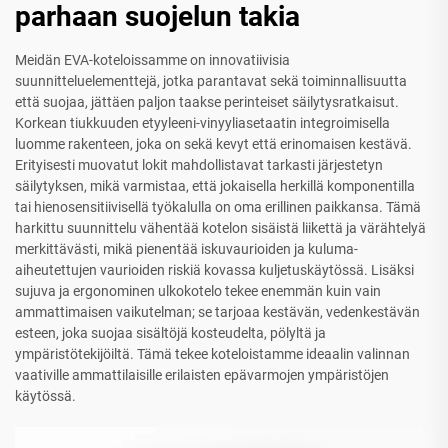
parhaan suojelun takia
Meidän EVA-koteloissamme on innovatiivisia
suunnitteluelementtejä, jotka parantavat sekä toiminnallisuutta
että suojaa, jättäen paljon taakse perinteiset säilytysratkaisut.
Korkean tiukkuuden etyyleeni-vinyyliasetaatin integroimisella
luomme rakenteen, joka on sekä kevyt että erinomaisen kestävä.
Erityisesti muovatut lokit mahdollistavat tarkasti järjestetyn
säilytyksen, mikä varmistaa, että jokaisella herkillä komponentilla
tai hienosensitiivisellä työkalulla on oma erillinen paikkansa. Tämä
harkittu suunnittelu vähentää kotelon sisäistä liikettä ja värähtelyä
merkittävästi, mikä pienentää iskuvaurioiden ja kuluma-
aiheutettujen vaurioiden riskiä kovassa kuljetuskäytössä. Lisäksi
sujuva ja ergonominen ulkokotelo tekee enemmän kuin vain
ammattimaisen vaikutelman; se tarjoaa kestävän, vedenkestävän
esteen, joka suojaa sisältöjä kosteudelta, pölyltä ja
ympäristötekijöiltä. Tämä tekee koteloistamme ideaalin valinnan
vaativille ammattilaisille erilaisten epävarmojen ympäristöjen
käytössä.