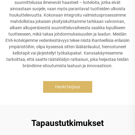
suunnittelussa ilmenevät haasteet – koteloita, jotka eivät
ainoastaan suojele, vaan myös parantavat tuotteiden ulkoista
houkuttelevuutta. Kokonaan integroitu valmistusprosessimme
mahdollistaa jokaisen yksityiskohtamme tarkkaan valvonnan,
alkaen alkuperäisestä suunnitteluvaiheesta saakka lopulliseen
tuotteeseen, mikä takaa johdonmukaisuuden ja laadun. Meidän
EVA-kotelojemme vedenkestävyys tekee niistä ihanteellisia erilaisiin
ympäristöihin, olipa kyseessä sitten lääkärilaukut, hienostuneet
kellotapit vai järjestellyt työkalupakat. Kanssakäymisemme
tarkoittaa, että saatte räätälöidyn ratkaisun, joka heijastaa teidän
brändinne sitoutumista laatuun ja innovaatioon.
Hanki tarjous
Tapaustutkimukset