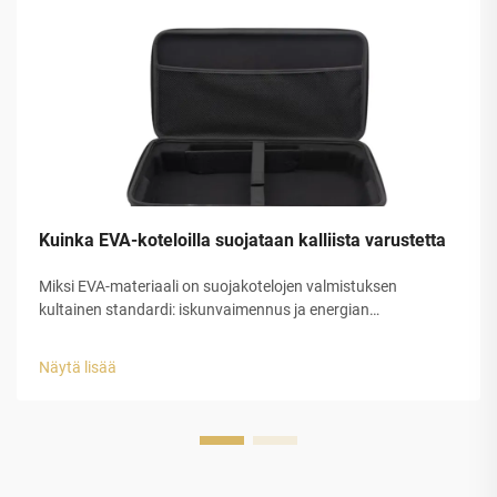
Kuinka EVA-koteloilla suojataan kalliista varustetta
Miksi EVA-materiaali on suojakotelojen valmistuksen
kultainen standardi: iskunvaimennus ja energian
hajottaminen EVA-kumissa. EVA-kumi, jota kutsutaan myös
etyleeni-vinyyliasetaatiksi, tarjoaa erinomaista iskunsuojaa
Näytä lisää
sen erityisen suljetun...