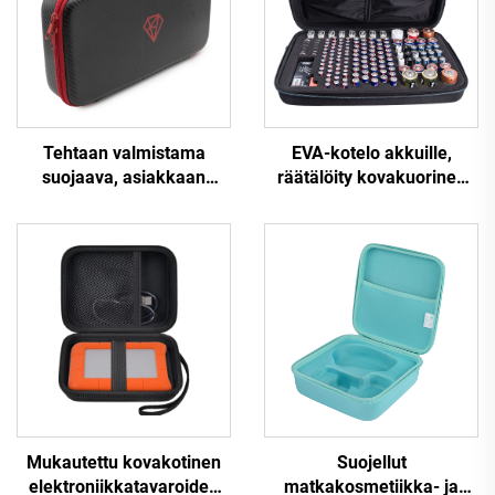
Tehtaan valmistama
EVA-kotelo akkuille,
suojaava, asiakkaan
räätälöity kovakuorinen
mukaisesti suunniteltu
vetoketjuinen
EVA-kotelo, kannettava
akkujärjestely- ja
EVA-kuljetuskotelo,
säilytyslaatikko, OEM-
kovakuorinen EVA-kassi
kantokotelo, sisältää EVA-
tyyppisen AA-akun,
pankkiakun ja
työkalukotelo
Mukautettu kovakotinen
Suojellut
elektroniikkatavaroiden
matkakosmetiikka- ja