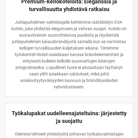
Premium-kellokoteloita: Eleganssia ja
turvallisuutta yhdistävä ratkaisu
Juhlapuhelimen valmistajalle kehitimme räätälöidyn EVA-
kotelo, joka yhdistää eleganceen ja vahvan suojan. Kotelo on
suoraviivainen suunnittelunsa puolesta ja täydentää
juhlapuhelimen luksusbrändäystä samalla kun se varmistaa
kellojen turvallisuuden kuljetuksen aikana. Tiimimme
työskenteli tiiviisti asiakkaan kanssa brändielementtien ja
erityisesti kullekin kelloille suunnattujen lokerojen
integroimiseksi. Lopullinen tuote ei ainoastaan täyttänyt
vaan ylitti asiakkaan odotukset, mikä johti
asiakastyytyväisyyden kasvuun ja brändiloyaliuden
vahvistumiseen.
Työkalupakat uudelleenajateltuina: järjestetty
ja suojattu
Olemme tehneet yhteistyötä johtavan työkaluvalmistajan