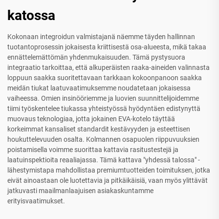
katossa
Kokonaan integroidun valmistajanä näemme täyden hallinnan
tuotantoprosessin jokaisesta kriittisestä osa-alueesta, mikä takaa
ennättelemättömän yhdenmukaisuuden. Tämä pystysuora
integraatio tarkoittaa, että alkuperäisten raaka-aineiden valinnasta
loppuun saakka suoritettavaan tarkkaan kokoonpanoon saakka
meidän tiukat laatuvaatimuksemme noudatetaan jokaisessa
vaiheessa. Omien insinööriemme ja luovien suunnittelijoidemme
tiimi työskentelee tiukassa yhteistyössä hyödyntäen edistynyttä
muovaus teknologiaa, jotta jokainen EVA-kotelo täyttää
korkeimmat kansaliset standardit kestävyyden ja esteettisen
houkuttelevuuden osalta. Kolmannen osapuolen riippuvuuksien
poistamisella voimme suorittaa kattavia rasitustestejä ja
laatuinspektioita reaaliajassa. Tämä kattava "yhdessä talossa" -
lähestymistapa mahdollistaa premiumtuotteiden toimituksen, jotka
eivät ainoastaan ole luotettavia ja pitkäikäisiä, vaan myös ylittävät
jatkuvasti maailmanlaajuisen asiakaskuntamme
erityisvaatimukset.