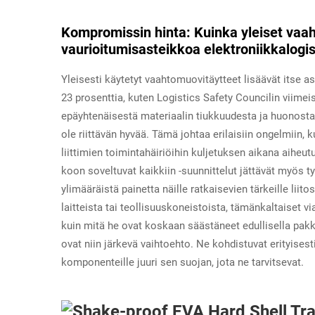
Kompromissin hinta: Kuinka yleiset vaah
vaurioitumisasteikkoa elektroniikkalogis
Yleisesti käytetyt vaahtomuovitäytteet lisäävät itse 
23 prosenttia, kuten Logistics Safety Councilin viimei
epäyhtenäisestä materiaalin tiukkuudesta ja huonosta 
ole riittävän hyvää. Tämä johtaa erilaisiin ongelmiin, k
liittimien toimintahäiriöihin kuljetuksen aikana aiheu
koon soveltuvat kaikkiin -suunnittelut jättävät myös tyh
ylimääräistä painetta näille ratkaisevien tärkeille liito
laitteista tai teollisuuskoneistoista, tämänkaltaiset 
kuin mitä he ovat koskaan säästäneet edullisella pakk
ovat niin järkevä vaihtoehto. Ne kohdistuvat erityisesti 
komponenteille juuri sen suojan, jota ne tarvitsevat.