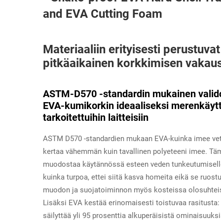
Materiaaliin erityisesti perustuva
pitkäaikainen korkkimisen vakau
ASTM-D570 -standardin mukainen valido
EVA-kumikorkin ideaaliseksi merenkäytt
tarkoitettuihin laitteisiin
ASTM D570 -standardien mukaan EVA-kuinka imee vett
kertaa vähemmän kuin tavallinen polyeteeni imee. Täm
muodostaa käytännössä esteen veden tunkeutumiselle.
kuinka turpoa, ettei siitä kasva homeita eikä se ruos
muodon ja suojatoiminnon myös kosteissa olosuhteis
Lisäksi EVA kestää erinomaisesti toistuvaa rasitusta
säilyttää yli 95 prosenttia alkuperäisistä ominaisuu