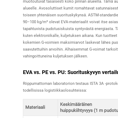
muotoutuvat tasaisesti koko pinnan alueella. Tämä 
alueelle. Avosoluttiset kumit romahtavat satunnaisest
toiseen yhtenäisen suorituskykynsä. ASTM-standardien
90–100 kg/m³ olevat EVA-materiaalit voivat itse asia
tapahtuvista pudotusiskuista syntyvästä energiasta. Tä
kuten elektroniikalle, kuljetuksen aikana. Kun tuottee
kokemien G-voimien maksimiarvot laskevat lähes puole
saavutettuihin arvoihin. Alhaisemmat G-voimat tarkoit
vahingoittuneina kuljetuksen jälkeen.
EVA vs. PE vs. PU: Suorituskyvyn vertailu
Riippumattoman laboratorion testaus ISTA 3A -protok
todellisissa logistiikkaolosuhteissa:
Keskimääräinen
Materiaali
huippukiihtyvyys (1 m pudot