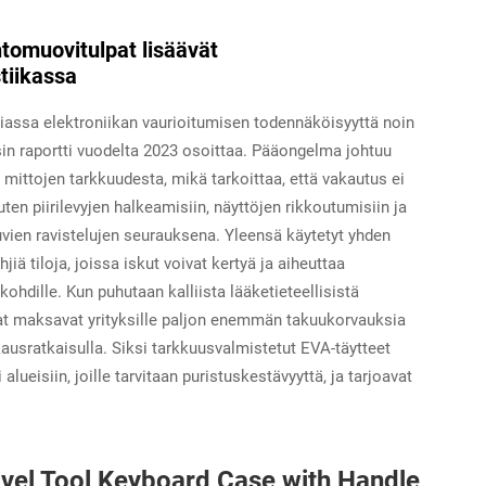
tomuovitulpat lisäävät
tiikassa
asiassa elektroniikan vaurioitumisen todennäköisyyttä noin
sin raportti vuodelta 2023 osoittaa. Pääongelma johtuu
mittojen tarkkuudesta, mikä tarkoittaa, että vakautus ei
uten piirilevyjen halkeamisiin, näyttöjen rikkoutumisiin ja
tuvien ravistelujen seurauksena. Yleensä käytetyt yhden
jiä tiloja, joissa iskut voivat kertyä ja aiheuttaa
skohdille. Kun puhutaan kalliista lääketieteellisistä
viat maksavat yrityksille paljon enemmän takuukorvauksia
ausratkaisulla. Siksi tarkkuusvalmistetut EVA-täytteet
alueisiin, joille tarvitaan puristuskestävyyttä, ja tarjoavat