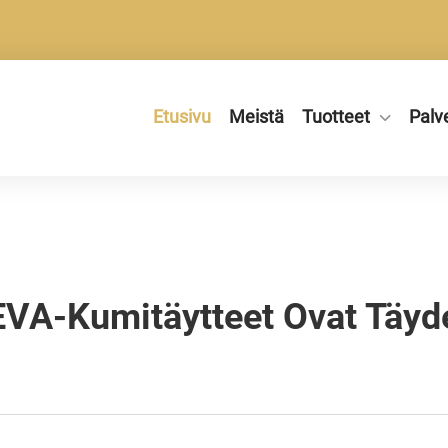
Etusivu
Meistä
Tuotteet
Palv
EVA-Kumitäytteet Ovat Täyd