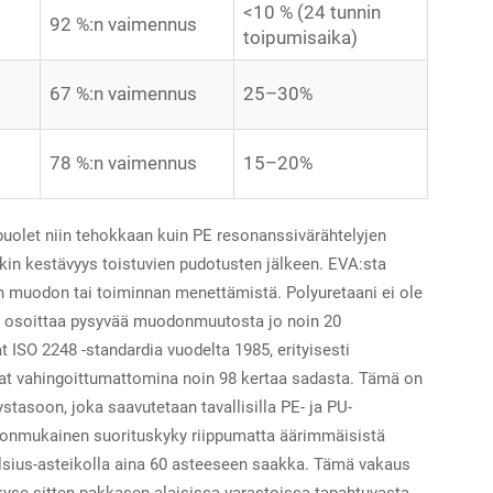
<10 % (24 tunnin
92 %:n vaimennus
toipumisaika)
67 %:n vaimennus
25–30%
78 %:n vaimennus
15–20%
puolet niin tehokkaan kuin PE resonanssivärähtelyjen
in kestävyys toistuvien pudotusten jälkeen. EVA:sta
an muodon tai toiminnan menettämistä. Polyuretaani ei ole
t osoittaa pysyvää muodonmuutosta jo noin 20
 ISO 2248 -standardia vuodelta 1985, erityisesti
puvat vahingoittumattomina noin 98 kertaa sadasta. Tämä on
tasoon, joka saavutetaan tavallisilla PE- ja PU-
donmukainen suorituskyky riippumatta äärimmäisistä
elsius-asteikolla aina 60 asteeseen saakka. Tämä vakaus