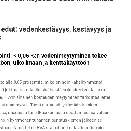
t edut: vedenkestävyys, kestävyys ja
s
inti: < 0,05 %:n vedenimeytyminen tekee
öön, ulkoilmaan ja kenttäkäyttöön
ä alle 0,05 prosenttia, mikä on noin kaksikymmentä
ä johtuu materiaalin sisäisestä solurakenteesta, joka
 Hyvin alhainen kosteudenimeytyminen tarkoittaa, ettei
tuisi ajan myötä. Tämä auttaa säilyttämään kuinkan
sa, sadeessa tai pitkäaikaisessa upottamisessa veteen.
: noin kymmenen tuhannen puristuskierron jälkeen se
ksistaan. Tämä tekee EVA:sta paljon kestävämmän kuin