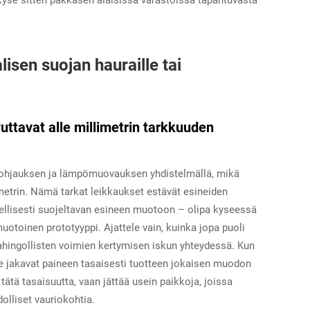
 kyse sitten pakkasen alaisissa varastoissa tapahtuvasta
isen suojan hauraille tai
ttavat alle millimetrin tarkkuuden
nohjauksen ja lämpömuovauksen yhdistelmällä, mikä
imetrin. Nämä tarkat leikkaukset estävät esineiden
dellisesti suojeltavan esineen muotoon – olipa kyseessä
uotoinen prototyyppi. Ajattele vain, kuinka jopa puoli
 vahingollisten voimien kertymisen iskun yhteydessä. Kun
e jakavat paineen tasaisesti tuotteen jokaisen muodon
tä tasaisuutta, vaan jättää usein paikkoja, joissa
olliset vauriokohtia.