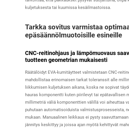
tarkoittaa, että pakkaukset pysyvät suojattuina, olipa
kuljetuksesta tai kuumissa kesäilmastoissa.
Tarkka sovitus varmistaa optimaal
epäsäännölmuotoisille esineille
CNC-reitinohjaus ja lämpömuovaus saavu
tuotteen geometrian mukaisesti
Räätälöidyt EVA-kumitäytteet valmistetaan CNC-reiti
mahdollistaa erinomaisen tarkat toleranssit alle mill
liikkumisen kuljetuksen aikana, koska ne sopivat täy
hauras komponentti kuten piirilevyt tai epätavallisen m
millimetriä väliä komponenttien välillä voi aiheuttaa
puhutaan automatisoiduista valmistusprosesseista, n
mukaan. Manuaalinen leikkaus ei pysty saavuttamaan tä
jännitys keskittyy ja joissa ajan myötä kehittyvät mahd