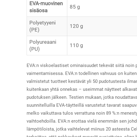
EVA-muovinen
85 g
sisäosa
Polyetyyeni
120 g
(PE)
Polyureaani
110 g
(PU)
EVA:n viskoelastiset ominaisuudet tekevät siitä noin 
vaimentamisessa. EVA:n todellinen vahvuus on kuitenk
valmistetut tuotteet kestävät yli 50 pudotustesta ilm
kuitenkaan yhtä onnekas – useimmat näytteet alkava
pudotuksen jälkeen. Testien mukaan, jotka noudattavat
suunnitelluilla EVA-täytteillä varustetut tavarat saa
melko vaikuttava tulos verrattuna noin 89 %:n menestys
vaihtoehdoilla. EVA:n erottaa vielä enemmän sen joh
lämpötiloista, jotka vaihtelevat miinus 20 asteesta C