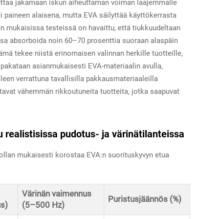
auttaa jakamaan iskun aiheuttaman voiman laajemmalle
i paineen alaisena, mutta EVA säilyttää käyttökerrasta
 mukaisissa testeissä on havaittu, että tiukkuudeltaan
ssa absorboida noin 60–70 prosenttia suoraan alaspäin
mä tekee niistä erinomaisen valinnan herkille tuotteille,
t pakataan asianmukaisesti EVA-materiaalin avulla,
en verrattuna tavallisilla pakkausmateriaaleilla
tavat vähemmän rikkoutuneita tuotteita, jotka saapuvat
 realistisissa pudotus- ja värinätilanteissa
ollan mukaisesti korostaa EVA:n suorituskyvyn etua
Värinän vaimennus
Puristusjäännös (%)
us)
(5–500 Hz)