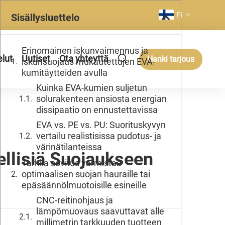
FI
Sisällysluettelo
Erinomainen iskunvaimennus ja
elut
Uutiset
Ota yhteyttä
Hanki tarjous
iskunsuojaus mukautettujen EVA-
kumitäytteiden avulla
Kuinka EVA-kumien suljetun
solurakenteen ansiosta energian
dissipaatio on ennustettavissa
EVA vs. PE vs. PU: Suorituskyvyn
vertailu realistisissa pudotus- ja
värinätilanteissa
ellisiä Suojaukseen
Tarkka sovitus varmistaa
optimaalisen suojan hauraille tai
epäsäännölmuotoisille esineille
CNC-reitinohjaus ja
lämpömuovaus saavuttavat alle
millimetrin tarkkuuden tuotteen