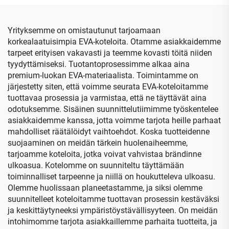
vesitiivis matkakotelo
kaapeleille
Yrityksemme on omistautunut tarjoamaan
korkealaatuisimpia EVA-koteloita. Otamme asiakkaidemme
tarpeet erityisen vakavasti ja teemme kovasti töitä niiden
tyydyttämiseksi. Tuotantoprosessimme alkaa aina
premium-luokan EVA-materiaalista. Toimintamme on
järjestetty siten, että voimme seurata EVA-koteloitamme
tuottavaa prosessia ja varmistaa, että ne täyttävät aina
odotuksemme. Sisäinen suunnittelutiimimme työskentelee
asiakkaidemme kanssa, jotta voimme tarjota heille parhaat
mahdolliset räätälöidyt vaihtoehdot. Koska tuotteidenne
suojaaminen on meidän tärkein huolenaiheemme,
tarjoamme koteloita, jotka voivat vahvistaa brändinne
ulkoasua. Kotelomme on suunniteltu täyttämään
toiminnalliset tarpeenne ja niillä on houkutteleva ulkoasu.
Olemme huolissaan planeetastamme, ja siksi olemme
suunnitelleet koteloitamme tuottavan prosessin kestäväksi
ja keskittäytyneeksi ympäristöystävällisyyteen. On meidän
intohimomme tarjota asiakkaillemme parhaita tuotteita, ja