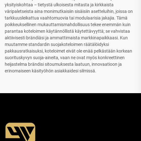
yksityiskohtaa – tietystä ulkoisesta mitasta ja kirkkaista
väripaletseista aina monimutkaisiin sisäisiin asetteluihin, joissa on
tarkkuusleikattua vaahtomuovia tai modulaarisia jakajia. Tämä
poikkeuksellinen mukauttamismahdollisuus tekee enemmän kuin
parantaa koteloimen käytännöllistä käytettävyyttä; se vahvistaa
aktiivisesti brändiäsi ja ammattimaista markkinapaikkaasi. Kun
muutamme standardin suojakoteloimen räätälöidyksi
pakkausratkaisuksi, koteloimet eivät ole enää pelkästään korkean
suorituskyvyn suoja-aineita, vaan ne ovat myös konkreettinen
heijastelma brändisi sitoumuksesta laatuun, innovaatioon ja
erinomaiseen käsityöhön asiakkaidesi silmissä.