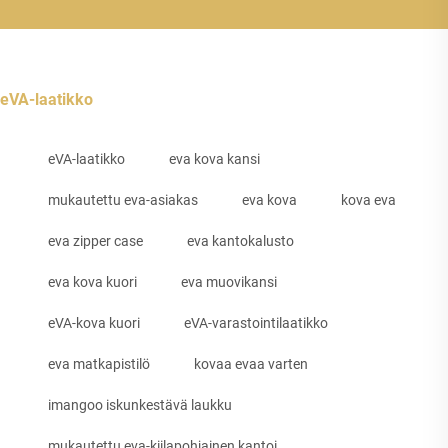
eVA-laatikko
eVA-laatikko
eva kova kansi
mukautettu eva-asiakas
eva kova
kova eva
eva zipper case
eva kantokalusto
eva kova kuori
eva muovikansi
eVA-kova kuori
eVA-varastointilaatikko
eva matkapistilö
kovaa evaa varten
imangoo iskunkestävä laukku
mukautettu eva-kiilapohjainen kantoi