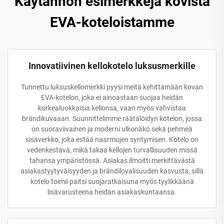
Käytännön esimerkkejä kovista
EVA-koteloistamme
Innovatiivinen kellokotelo luksusmerkille
Tunnettu luksuskellomerkki pyysi meitä kehittämään kovan
EVA-kotelon, joka ei ainoastaan suojaa heidän
korkealuokkaisia kellonsa, vaan myös vahvistaa
brändikuvaaan. Suunnittelimme räätälöidyn kotelon, jossa
on suoraviivainen ja moderni ulkonäkö sekä pehmeä
sisäverkko, joka estää naarmujen syntymisen. Kotelo on
vedenkestävä, mikä takaa kellojen turvallisuuden missä
tahansa ympäristössä. Asiakas ilmoitti merkittävästä
asiakastyytyväisyyden ja brändiloyalisuuden kasvusta, sillä
kotelo toimii paitsi suojaratkaisuna myös tyylikkäänä
lisävarusteena heidän asiakaskuntaansa.