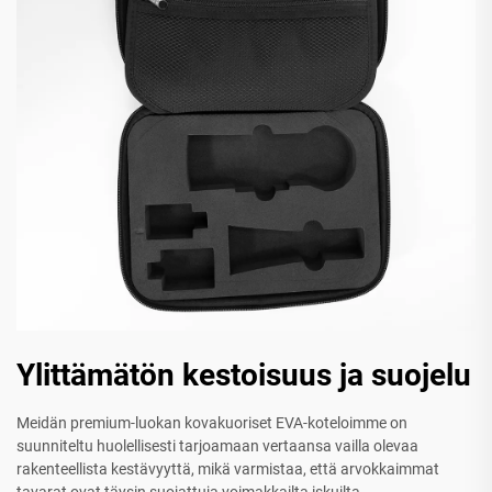
Ylittämätön kestoisuus ja suojelu
Meidän premium-luokan kovakuoriset EVA-koteloimme on
suunniteltu huolellisesti tarjoamaan vertaansa vailla olevaa
rakenteellista kestävyyttä, mikä varmistaa, että arvokkaimmat
tavarat ovat täysin suojattuja voimakkailta iskuilta,