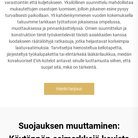
varastointiin että kuljetukseen. Yksilöllinen suunnittelu mahdollistaa
mukautettujen osastojen luomisen, jolloin jokainen esine pysyy
turvallisesti paikoillaan. Yli kahdenkymmenen vuoden kokemuksella
takuumme tarkkaan työtaitoon jokaisessa ompelussa,
muottauksessa ja pinnankäsittelyssä. Omien suunnittelun ja
konstruktion tiimit työskentelevät tiiviisti asiakkaiden kanssa
luodakseen räätälöityjä ratkaisuja, jotka heijastavat korkeimpia
laatuvaatimuksia. Tarvitsetpa hienosteltua kellotapettia,
järjesteltyä työkalupakettia tai elintärkeää lääkärilaukkua, meidän
kovakuoriset EVA-kotelot antavat sinulle luottamusta siihen, että
suojat sitä, mikä on tärkeintä.
Hanki tarjous
Suojauksen muuttaminen: