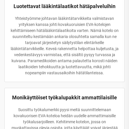
Luotettavat lääkintälaatikot hätäpalveluihin
Yhteistyömme johtavan lääkintätarvikkeita valmistavan
yrityksen kanssa johti kovakuoruisien EVA-kotelojen
kehittämiseen hätälääkintälaatikoita varten. Nämä kotelo on
suunniteltu kestämään ankaria olosuhteita samalla kun ne
tarjoavat järjestetyn säilytystilan elintärkeille
lääkintätarvikkeille. Keveä rakennetta helpottaa kuljetusta, ja
vedenkestävyys varmistaa, että sisältö pysyy turvassa ja
kuivana. Paramedikoiden antama palautetta korosti näiden
laatikoiden tehokkuutta ja luotettavuutta, mikä johti
nopeampiin vastausaikoihin hätätilanteissa.
Monikäyttöiset työkalupakkit ammattilaisille
Suosittu työkalumerkki pyysi meitä suunnittelemaan
kovakuorisen EVA-koteloa heidän uudelle ammattimaisille
työkalusarjoilleen. Kehitimme kotelon, jossa on
muokattavissa olevia osioita, jotta käyttäjät voivat järjestää