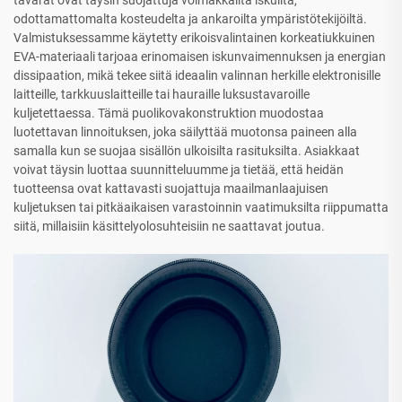
odottamattomalta kosteudelta ja ankaroilta ympäristötekijöiltä.
Valmistuksessamme käytetty erikoisvalintainen korkeatiukkuinen
EVA-materiaali tarjoaa erinomaisen iskunvaimennuksen ja energian
dissipaation, mikä tekee siitä ideaalin valinnan herkille elektronisille
laitteille, tarkkuuslaitteille tai hauraille luksustavaroille
kuljetettaessa. Tämä puolikovakonstruktion muodostaa
luotettavan linnoituksen, joka säilyttää muotonsa paineen alla
samalla kun se suojaa sisällön ulkoisilta rasituksilta. Asiakkaat
voivat täysin luottaa suunnitteluumme ja tietää, että heidän
tuotteensa ovat kattavasti suojattuja maailmanlaajuisen
kuljetuksen tai pitkäaikaisen varastoinnin vaatimuksilta riippumatta
siitä, millaisiin käsittelyolosuhteisiin ne saattavat joutua.