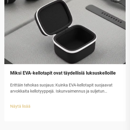
Miksi EVA-kellotapit ovat täydellisiä luksuskelloille
Erittäin tehokas suojaus: Kuinka EVA-kellotapit suojaavat
arvokkaita kellotyyppejä. Iskunvaimennus ja suljetun
solurakenteen EVA-kuoren rakenteellinen eheys. Etyleeni-
vinyyliasetaatin (EVA) suljetun solurakenteen muovilla on
Näytä lisää
erinomainen suojauskyky luksuskellojen tappeihin...