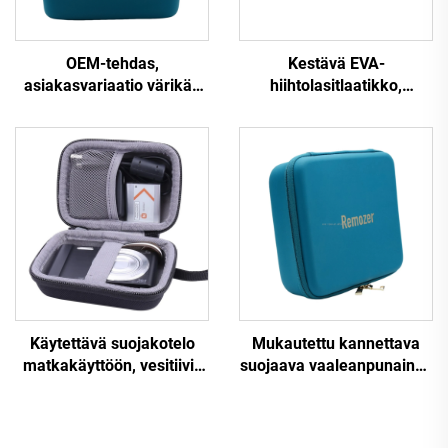
OEM-tehdas,
Kestävä EVA-
asiakasvariaatio värikäs
hiihtolasitlaatikko,
EVA-laatikko, vedenpitävä
vedenpitävä kovakotelo
PU/EVA-kirurgisten
lasiteille
laitteiden laatikko
Käytettävä suojakotelo
Mukautettu kannettava
matkakäyttöön, vesitiivis
suojaava vaaleanpunainen
EVA-kotelo
kova EVA-kotelo,
digitaalikameralle
elektronisten laitteiden
järjestelylaatikko naisille,