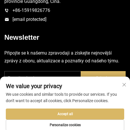
provincie Guangdong, Čína.
+86-15919826776
[email protected]
Newsletter
Připojte se k našemu zpravodaji a získejte nejnovější
zprávy z oboru, aktualizace a poznatky od našeho týmu.
Odeslat
We value your privacy
We use cookies and similar tools to provide our services. If you
don't want to accept all cookies, click Personalize cookies.
Accept all
Všechna práva vyhrazena © 2025 společností Huizhou EVA Bag
Co., Ltd. -
Zásady ochrany soukromí
Personalize cookies