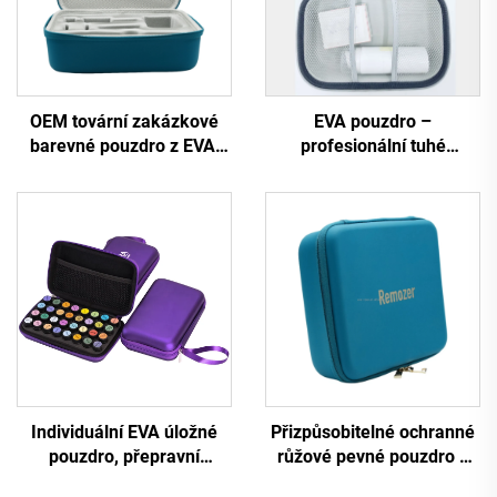
OEM tovární zakázkové
EVA pouzdro –
barevné pouzdro z EVA,
profesionální tuhé
vodotěsné pouzdro z PU a
pouzdro, přenosné EVA
EVA pro chirurgické
kosmetické skříňkové
nástroje
pouzdro, přepravní
pouzdro pro kosmetická
zařízení s gumovým logem
Individuální EVA úložné
Přizpůsobitelné ochranné
pouzdro, přepravní
růžové pevné pouzdro z
taštička na barvy s
EVA pro elektronické