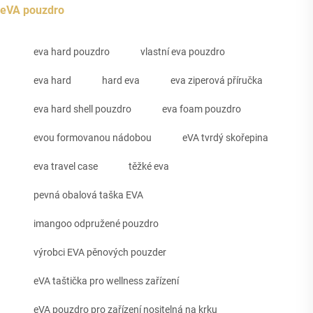
eVA pouzdro
eva hard pouzdro
vlastní eva pouzdro
eva hard
hard eva
eva ziperová příručka
eva hard shell pouzdro
eva foam pouzdro
evou formovanou nádobou
eVA tvrdý skořepina
eva travel case
těžké eva
pevná obalová taška EVA
imangoo odpružené pouzdro
výrobci EVA pěnových pouzder
eVA taštička pro wellness zařízení
eVA pouzdro pro zařízení nositelná na krku