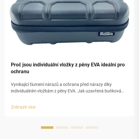
Proč jsou individuální vložky z pěny EVA ideální pro
ochranu
Vynikající tlumení nárazů a ochrana před nárazy díky
individuálním vložkám z pěny EVA. Jak uzavřená buňková
struktura pěny EVA umožňuje předvídatelné rozptýlení
energie. Vložky z pěny EVA velmi efektivně tlumí nárazy díky
Zobrazit více
své specifické struktuře. ...