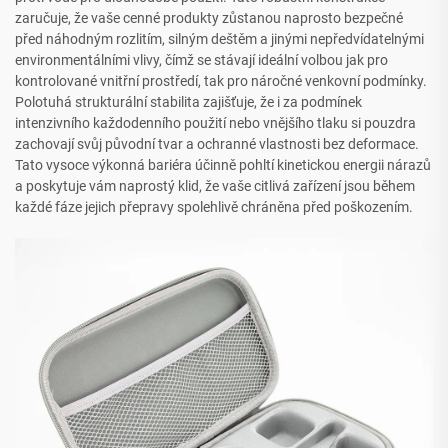
zaručuje, že vaše cenné produkty zůstanou naprosto bezpečné
před náhodným rozlitím, silným deštěm a jinými nepředvídatelnými
environmentálními vlivy, čímž se stávají ideální volbou jak pro
kontrolované vnitřní prostředí, tak pro náročné venkovní podmínky.
Polotuhá strukturální stabilita zajišťuje, že i za podmínek
intenzivního každodenního použití nebo vnějšího tlaku si pouzdra
zachovají svůj původní tvar a ochranné vlastnosti bez deformace.
Tato vysoce výkonná bariéra účinně pohltí kinetickou energii nárazů
a poskytuje vám naprostý klid, že vaše citlivá zařízení jsou během
každé fáze jejich přepravy spolehlivě chráněna před poškozením.