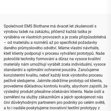
organizátorem a pěnovým
organizátory pro ženy,
vložkem a držákem pro
vodotěsné cestovací
taštičku na esenciální
pouzdro pro kabely
oleje
Společnost EMS Biothane má dvacet let zkušeností s
výrobou tašek na zakázku, přičemž každá taška je
vyráběna ve vlastních provozech a je zcela přizpůsobitelná
– od materiálu a rozměrů až po specifické požadavky
daného průmyslového odvětví. Máme vlastní návrháře,
kteří klienty podporují v procesu vytváření prototypů. Naše
pokročilé techniky formování a důraz na vysoce kvalitní
materiály nám umožňují vyrábět zcela individuální, vysoce
standardní a optimální ochranné pouzdra. Zaručujeme
konzistentní kvalitu, neboť každý krok výrobního procesu
pečlivě sledujeme. Jakmile obdržíme prototyp od klienta,
provedeme důkladnou kontrolu kvality, abychom zajistili, že
výsledný produkt přesáhne očekávání klienta. Naše úsilí a
zaměření na služby zákazníkům a jejich spokojenost nás
činí důvěryhodným partnerem pro podniky po celém světě,
a to i nadále poskytujeme inovativní textilní prototypy z