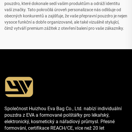
pouzdro, které dokonale sedí vašim produktům a odráží identitu
vaší značky. Tato pokročilá úroveň personalizace nás odlišuje od
obecných konkurentů a zajišťuje, že vaše přepravní pouzdro je nejen
vysoce funkční a dobře organizované, ale také vizuálně stylující,
čímž vytváří premium zážitek z otevření balení pro vaše zákazníky.
Společnost Huizhou Eva Bag Co., Ltd. nabízí individuální
pouzdra z EVA a formované polštářky pro lékařský,
elektronický, kosmetický a nářadíový průmysl. Přesné
formování, certifikace REACH/CE, více než 20 let