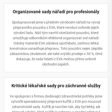
Organizované sady nářadí pro profesionály
Spolupracovali jsme s předním výrobcem nářadí na vývoji
přepravního pouzdra z EVA, které revolucí ovlivnilo jejich
výrobní řadu. Náš tým navrhl vícečástné pouzdro, které
umožňuje odborníkům efektivně organizovat své nářadí.
Odolný materiál EVA odolává opotřebení, zatímco lehká
konstrukce usnadňuje přepravu. Toto pouzdro nejen zlepšilo
zákaznickou zkušenost, ale také zvýšilo prodeje o 30 %, čímž
dokazuje, že naše řešení z EVA mohou přímo ovlivnit
obchodní úspěch.
Kritické lékařské sady pro záchranné služby
Ve spolupráci s firmou dodávající zdravotnické potřeby jsme
vytvořili specializovaný přepravní kufřík z EVA pro nouzové
zdravotnické sady. Kufřík je navržen tak, aby byl lehký, ale
zároveň odolný, čímž zajišťuje ochranu a snadný přístup k