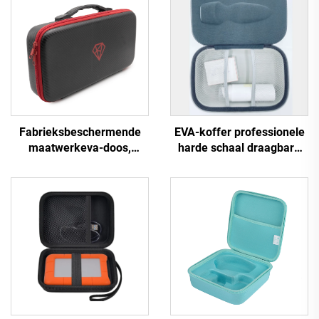
Fabrieksbeschermende
EVA-koffer professionele
maatwerkeva-doos,
harde schaal draagbare
draagbare eva-draagtas
EVA-
met harde schaal
beautyspeelgoedopbergdoo
koffer, koffer voor
beautyapparatuur met
rubberen LOGO