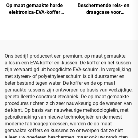
Op maat gemaakte harde
Beschermende reis- en
elektronica-EVA-koffer
draagcase voor
voor reizen:
schoonheidsinstrumenten
beschermende draag- en
van gevormd EVA-
opbergzak voor Lacie
materiaal; EVA-case voor
Rugged harde schijf en
reinigingsinstrumenten
accessoires
Ons bedrijf produceert een premium, op maat gemaakte,
alles-in-één EVA-koffer en -kussen. De koffer en het kussen
zijn vervaardigd uit hoogdichte EVA-schuim. In vergelijking
met styreen- of polyethyleenschuim is dit duurzamer en
beter bestand tegen water. De koffer en de op maat
gemaakte kussens zijn ontworpen op basis van veelzijdige,
gedetailleerde constructietechniek. De op maat gemaakte
procedures richten zich zeer nauwkeurig op de wensen van
de klant. Op basis van nauwkeurige methodologieën, met
gebruikmaking van nieuwe technologieën en de meest
moderne fabricageprocessen, worden de op maat
gemaakte koffers en kussens zo ontworpen dat ze niet
alleen uw goederen beschermen, maar ook uw producten