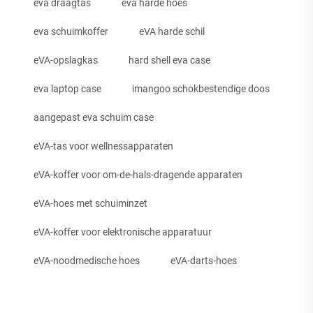
eva draagtas
eva harde hoes
eva schuimkoffer
eVA harde schil
eVA-opslagkas
hard shell eva case
eva laptop case
imangoo schokbestendige doos
aangepast eva schuim case
eVA-tas voor wellnessapparaten
eVA-koffer voor om-de-hals-dragende apparaten
eVA-hoes met schuiminzet
eVA-koffer voor elektronische apparatuur
eVA-noodmedische hoes
eVA-darts-hoes