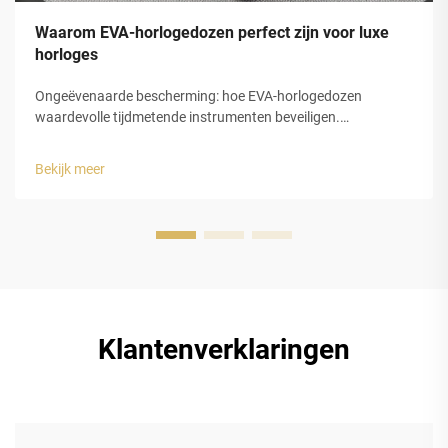
Waarom EVA-horlogedozen perfect zijn voor luxe
horloges
Ongeëvenaarde bescherming: hoe EVA-horlogedozen
waardevolle tijdmetende instrumenten beveiligen.
Schokabsorptie en structurele integriteit van gesloten-cel
EVA-schuim. De gesloten-celstructuur van
Bekijk meer
ethyleenvinylacetaat (EVA)-schuim biedt luxe horlogedozen
uitstekende bescherming...
Klantenverklaringen