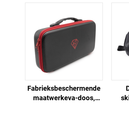
Fabrieksbeschermende
maatwerkeva-doos,
sk
draagbare eva-draagtas
wate
met harde schaal
kof