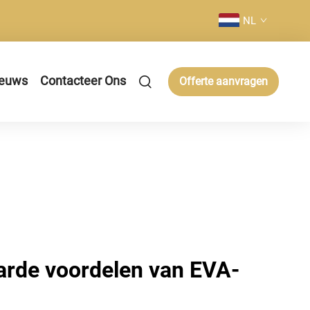
NL
euws
Contacteer Ons
Offerte aanvragen
rde voordelen van EVA-