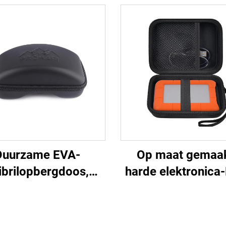
Duurzame EVA-
Op maat gemaa
ibrilopbergdoos,
harde elektronica
rdichte harde EVA-
koffer voor reiz
fer voor skibrillen
beschermende dr
en opbergzak voor