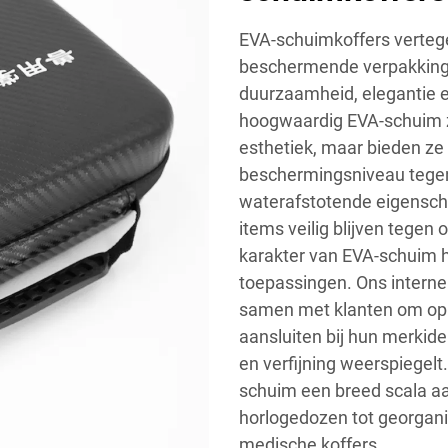
EVA-schuimkoffers verteg
beschermende verpakking
duurzaamheid, elegantie en
hoogwaardig EVA-schuim zij
esthetiek, maar bieden ze 
beschermingsniveau tegen 
waterafstotende eigensch
items veilig blijven tegen 
karakter van EVA-schuim 
toepassingen. Ons intern
samen met klanten om op 
aansluiten bij hun merkide
en verfijning weerspiegelt
schuim een breed scala aa
horlogedozen tot georgani
medische koffers.