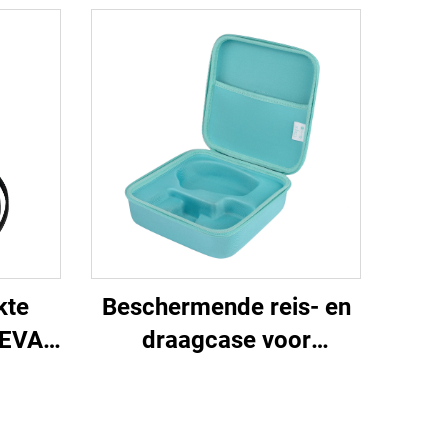
kte
Beschermende reis- en
-EVA-
draagcase voor
en:
schoonheidsinstrumenten
aag-
van gevormd EVA-
 Lacie
materiaal; EVA-case