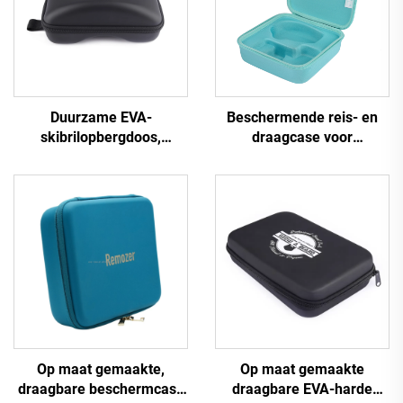
Duurzame EVA-
Beschermende reis- en
skibrilopbergdoos,
draagcase voor
waterdichte harde EVA-
schoonheidsinstrumenten
koffer voor skibrillen
van gevormd EVA-
materiaal; EVA-case voor
reinigingsinstrumenten
Op maat gemaakte,
Op maat gemaakte
draagbare beschermcase
draagbare EVA-harde