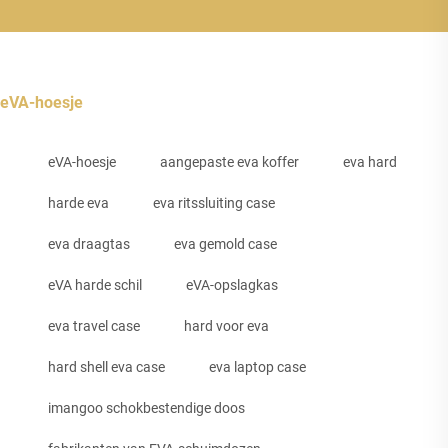
eVA-hoesje
eVA-hoesje
aangepaste eva koffer
eva hard
harde eva
eva ritssluiting case
eva draagtas
eva gemold case
eVA harde schil
eVA-opslagkas
eva travel case
hard voor eva
hard shell eva case
eva laptop case
imangoo schokbestendige doos