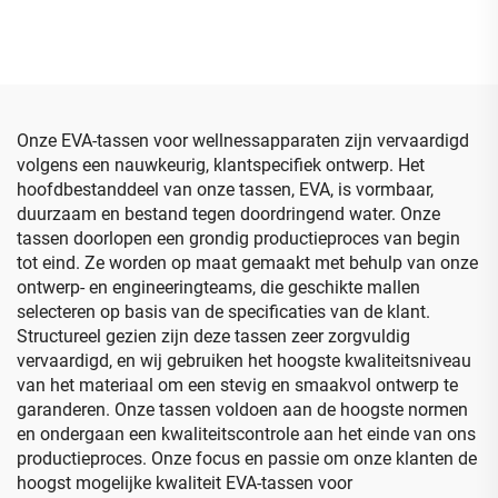
in roze van hard EVA,
reiskoffer voor projector
elektronische organizer
met waterdichte functie –
voor vrouwen, waterdichte
EVA-kofferzak
reistas voor kabels
Onze EVA-tassen voor wellnessapparaten zijn vervaardigd
volgens een nauwkeurig, klantspecifiek ontwerp. Het
hoofdbestanddeel van onze tassen, EVA, is vormbaar,
duurzaam en bestand tegen doordringend water. Onze
tassen doorlopen een grondig productieproces van begin
tot eind. Ze worden op maat gemaakt met behulp van onze
ontwerp- en engineeringteams, die geschikte mallen
selecteren op basis van de specificaties van de klant.
Structureel gezien zijn deze tassen zeer zorgvuldig
vervaardigd, en wij gebruiken het hoogste kwaliteitsniveau
van het materiaal om een stevig en smaakvol ontwerp te
garanderen. Onze tassen voldoen aan de hoogste normen
en ondergaan een kwaliteitscontrole aan het einde van ons
productieproces. Onze focus en passie om onze klanten de
hoogst mogelijke kwaliteit EVA-tassen voor