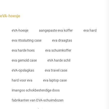
eVA-hoesje
eVA-hoesje
aangepaste eva koffer
eva hard
eva ritssluiting case
eva draagtas
eva harde hoes
eva schuimkoffer
eva gemold case
eVA harde schil
eVA-opslagkas
eva travel case
hard voor eva
eva laptop case
imangoo schokbestendige doos
fabrikanten van EVA-schuimdozen