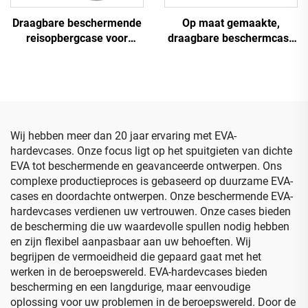
Draagbare beschermende
Op maat gemaakte,
reisopbergcase voor
draagbare beschermcase
camera, waterdichte EVA-
in roze van hard EVA,
case/tas voor digitale
elektronische organizer
camera
voor vrouwen, waterdichte
reistas voor kabels
Wij hebben meer dan 20 jaar ervaring met EVA-
hardevcases. Onze focus ligt op het spuitgieten van dichte
EVA tot beschermende en geavanceerde ontwerpen. Ons
complexe productieproces is gebaseerd op duurzame EVA-
cases en doordachte ontwerpen. Onze beschermende EVA-
hardevcases verdienen uw vertrouwen. Onze cases bieden
de bescherming die uw waardevolle spullen nodig hebben
en zijn flexibel aanpasbaar aan uw behoeften. Wij
begrijpen de vermoeidheid die gepaard gaat met het
werken in de beroepswereld. EVA-hardevcases bieden
bescherming en een langdurige, maar eenvoudige
oplossing voor uw problemen in de beroepswereld. Door de