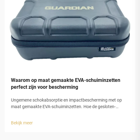
Waarom op maat gemaakte EVA-schuiminzetten
perfect zijn voor bescherming
Ungemene schokabsorptie en impactbescherming met op
maat gemaakte EVA-schuiminzetten. Hoe de gesloten-
celstructuur van EVA-schuim een voorspelbare
energiedissipatie mogelijk maakt. EVA-schuiminzetten
Bekijk meer
werken zeer goed bij het absorberen van schokken vanwege
hun opbouw. De m...