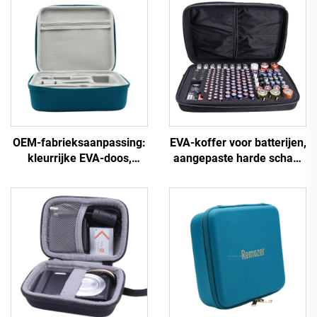
OEM-fabrieksaanpassing:
EVA-koffer voor batterijen,
kleurrijke EVA-doos,
aangepaste harde schaal
waterdicht, van PU- en
met rits,
EVA-materiaal, doos voor
batterijorganisator en
chirurgische instrumenten
opbergdoos, OEM-
draagkoffer voor EVA-AA-
batterijbank en
gereedschapskoffer