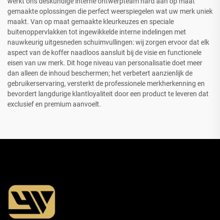
werkt ons deskundige interne ontwerpteam hard aan op maat
gemaakte oplossingen die perfect weerspiegelen wat uw merk uniek
maakt. Van op maat gemaakte kleurkeuzes en speciale
buitenoppervlakken tot ingewikkelde interne indelingen met
nauwkeurig uitgesneden schuimvullingen: wij zorgen ervoor dat elk
aspect van de koffer naadloos aansluit bij de visie en functionele
eisen van uw merk. Dit hoge niveau van personalisatie doet meer
dan alleen de inhoud beschermen; het verbetert aanzienlijk de
gebruikerservaring, versterkt de professionele merkherkenning en
bevordert langdurige klantloyaliteit door een product te leveren dat
exclusief en premium aanvoelt.