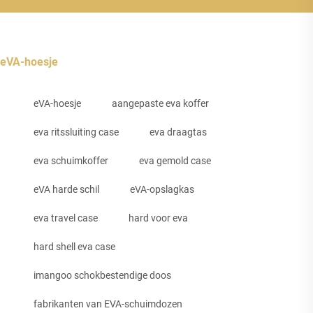
eVA-hoesje
eVA-hoesje
aangepaste eva koffer
eva ritssluiting case
eva draagtas
eva schuimkoffer
eva gemold case
eVA harde schil
eVA-opslagkas
eva travel case
hard voor eva
hard shell eva case
imangoo schokbestendige doos
fabrikanten van EVA-schuimdozen