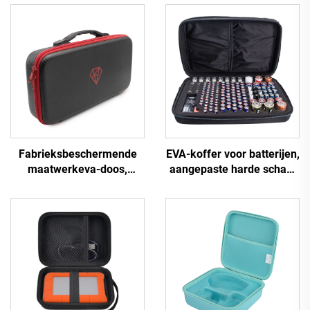
Fabrieksbeschermende
EVA-koffer voor batterijen,
maatwerkeva-doos,
aangepaste harde schaal
draagbare eva-draagtas
met rits,
met harde schaal
batterijorganisator en
opbergdoos, OEM-
draagkoffer voor EVA-AA-
batterijbank en
gereedschapskoffer