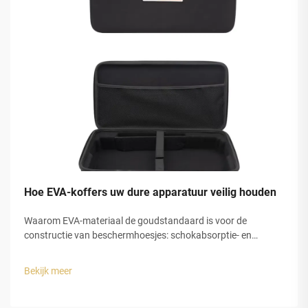
Hoe EVA-koffers uw dure apparatuur veilig houden
Waarom EVA-materiaal de goudstandaard is voor de
constructie van beschermhoesjes: schokabsorptie- en
energiedissipatiemechanismen in EVA-schuim. EVA-schuim,
ook bekend als ethyleenvinylacetaat, biedt uitstekende
Bekijk meer
impactbescherming dankzij zijn speciale gesloten...