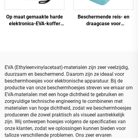
Op maat gemaakte harde
Beschermende reis- en
elektronica-EVA-koffer
draagcase voor
voor reizen:
schoonheidsinstrumenten
beschermende draag- en
van gevormd EVA-
opbergzak voor Lacie
materiaal; EVA-case voor
Rugged harde schijf en
reinigingsinstrumenten
accessoires
EVA (Ethyleenvinylacetaat)-materialen zijn zeer veelzijdig,
duurzaam en beschermend. Daarom zijn ze ideaal voor
beschermhoesjes voor elektronische apparatuur. Bij de
productie van onze beschermhoesjes streven we ernaar om
EVA-materialen met een hoge dichtheid te gebruiken en
zorgvuldige technische engineering te combineren met
materialen van hoge dichtheid, zodat we beschermhoesjes
produceren die zowel praktisch als visueel aantrekkelijk
zijn. Wij ontwerpen hoesjes volgens de specificaties van
onze klanten, zodat we oplossingen kunnen bieden voor
talloze verschillende problemen. Ons zeer ervaren