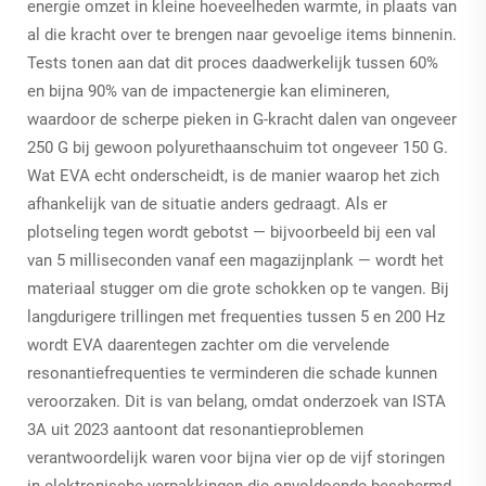
energie omzet in kleine hoeveelheden warmte, in plaats van
al die kracht over te brengen naar gevoelige items binnenin.
Tests tonen aan dat dit proces daadwerkelijk tussen 60%
en bijna 90% van de impactenergie kan elimineren,
waardoor de scherpe pieken in G-kracht dalen van ongeveer
250 G bij gewoon polyurethaanschuim tot ongeveer 150 G.
Wat EVA echt onderscheidt, is de manier waarop het zich
afhankelijk van de situatie anders gedraagt. Als er
plotseling tegen wordt gebotst — bijvoorbeeld bij een val
van 5 milliseconden vanaf een magazijnplank — wordt het
materiaal stugger om die grote schokken op te vangen. Bij
langdurigere trillingen met frequenties tussen 5 en 200 Hz
wordt EVA daarentegen zachter om die vervelende
resonantiefrequenties te verminderen die schade kunnen
veroorzaken. Dit is van belang, omdat onderzoek van ISTA
3A uit 2023 aantoont dat resonantieproblemen
verantwoordelijk waren voor bijna vier op de vijf storingen
in elektronische verpakkingen die onvoldoende beschermd