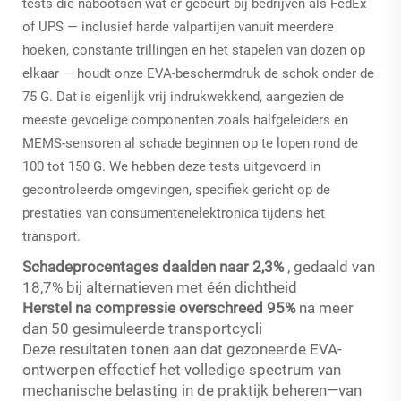
tests die nabootsen wat er gebeurt bij bedrijven als FedEx
of UPS — inclusief harde valpartijen vanuit meerdere
hoeken, constante trillingen en het stapelen van dozen op
elkaar — houdt onze EVA-beschermdruk de schok onder de
75 G. Dat is eigenlijk vrij indrukwekkend, aangezien de
meeste gevoelige componenten zoals halfgeleiders en
MEMS-sensoren al schade beginnen op te lopen rond de
100 tot 150 G. We hebben deze tests uitgevoerd in
gecontroleerde omgevingen, specifiek gericht op de
prestaties van consumentenelektronica tijdens het
transport.
Schadeprocentages daalden naar 2,3%
, gedaald van
18,7% bij alternatieven met één dichtheid
Herstel na compressie overschreed 95%
na meer
dan 50 gesimuleerde transportcycli
Deze resultaten tonen aan dat gezoneerde EVA-
ontwerpen effectief het volledige spectrum van
mechanische belasting in de praktijk beheren—van