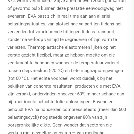
37% wordt verminderd. Stijve alternatieven zoals golfkarton
of gevormd pulp kunnen deze prestatie eenvoudigweg niet
evenaren. EVA past zich in real time aan aan allerlei
belastingssituaties, van plotselinge valpartijen tijdens het
verzenden tot voortdurende trillingen tijdens transport,
zonder na verloop van tijd te degraderen of zijn vorm te
verliezen. Thermoplastische elastomeren lijken op het
eerste gezicht flexibel, maar ze hebben moeite om die
veerkracht te behouden wanneer de temperatuur varieert
tussen diepvrieskou (-20 °C) en hete magazijnomgevingen
(tot 60 °C). Het echte voordeel wordt duidelijk bij het
bekijken van concrete resultaten: producten die met EVA
zijn verpakt, ondervinden ongeveer 63% minder schade dan
bij traditionele beluchte folie-oplossingen. Bovendien
behoudt EVA na honderden compressietests (meer dan 500
belastingscycli) nog steeds ongeveer 80% van zijn
oorspronkelijke dikte. Geen wonder dat sectoren die
werken met gevoelige goederen — van medische