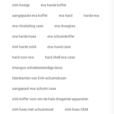
eVA-hoesje
eva harde koffer
aangepaste eva koffer
eva hard
harde eva
eva ritssluiting case
eva draagtas
eva harde hoes
eva schuimkoffer
eVA harde schil
eva travel case
hard voor eva
hard shell eva case
imangoo schokbestendige doos
fabrikanten van EVA-schuimdozen
aangepast eva schuim case
eVA-koffer voor om-de-hals-dragende apparaten
eVA-hoes met schuiminzet
eVA-hoes OEM