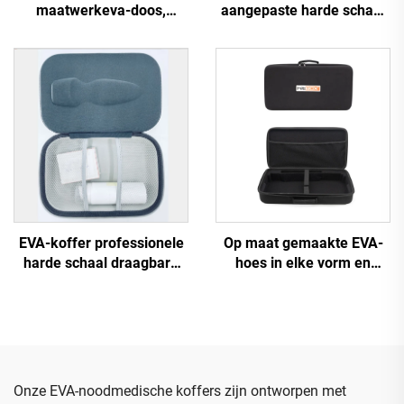
maatwerkeva-doos,
aangepaste harde schaal
draagbare eva-draagtas
met rits,
met harde schaal
batterijorganisator en
opbergdoos, OEM-
draagkoffer voor EVA-AA-
batterijbank en
gereedschapskoffer
EVA-koffer professionele
Op maat gemaakte EVA-
harde schaal draagbare
hoes in elke vorm en
EVA-
afmeting met logo,
beautyspeelgoedopbergdoos
draagbare EVA-tassen en -
koffer, koffer voor
hoezen
beautyapparatuur met
rubberen LOGO
Onze EVA-noodmedische koffers zijn ontworpen met