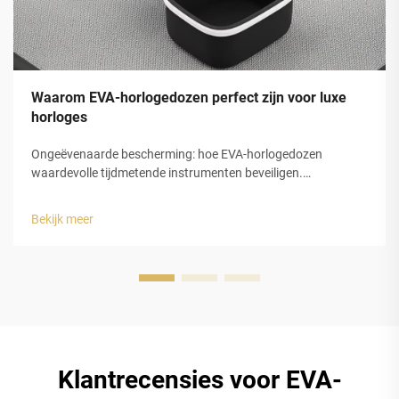
Waarom EVA-horlogedozen perfect zijn voor luxe
horloges
Ongeëvenaarde bescherming: hoe EVA-horlogedozen
waardevolle tijdmetende instrumenten beveiligen.
Schokabsorptie en structurele integriteit van gesloten-cel
EVA-schuim. De gesloten-celstructuur van
Bekijk meer
ethyleenvinylacetaat (EVA)-schuim biedt luxe horlogedozen
uitstekende bescherming...
Klantrecensies voor EVA-