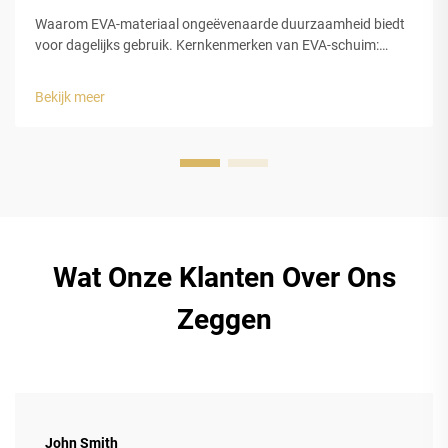
Waarom EVA-materiaal ongeëvenaarde duurzaamheid biedt
voor dagelijks gebruik. Kernkenmerken van EVA-schuim:
flexibiliteit, waterdichtheid en stootabsorptie. EVA-schuim
onderscheidt zich echt voor dagelijks draaggebruik vanwege
Bekijk meer
drie belangrijke eigenschappen die het zo …
Wat Onze Klanten Over Ons
Zeggen
John Smith