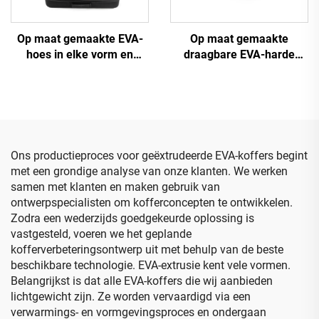
Op maat gemaakte EVA-
Op maat gemaakte
hoes in elke vorm en
draagbare EVA-harde
afmeting met logo,
reiskoffer voor projector
draagbare EVA-tassen en -
met waterdichte functie –
hoezen
EVA-kofferzak
Ons productieproces voor geëxtrudeerde EVA-koffers begint
met een grondige analyse van onze klanten. We werken
samen met klanten en maken gebruik van
ontwerpspecialisten om kofferconcepten te ontwikkelen.
Zodra een wederzijds goedgekeurde oplossing is
vastgesteld, voeren we het geplande
kofferverbeteringsontwerp uit met behulp van de beste
beschikbare technologie. EVA-extrusie kent vele vormen.
Belangrijkst is dat alle EVA-koffers die wij aanbieden
lichtgewicht zijn. Ze worden vervaardigd via een
verwarmings- en vormgevingsproces en ondergaan