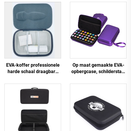
EVA-koffer professionele
Op maat gemaakte EVA-
harde schaal draagbare
opbergcase, schilderstas,
EVA-
opbergorganisator met
beautyspeelgoedopbergdoos
schuiminzet en houder
koffer, koffer voor
voor essentiële olie-tas
beautyapparatuur met
rubberen LOGO