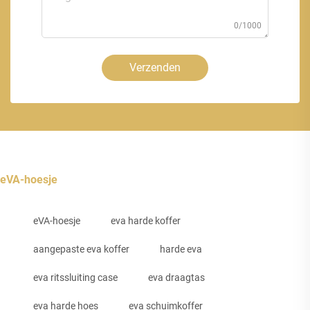
0/1000
Verzenden
eVA-hoesje
eVA-hoesje
eva harde koffer
aangepaste eva koffer
harde eva
eva ritssluiting case
eva draagtas
eva harde hoes
eva schuimkoffer