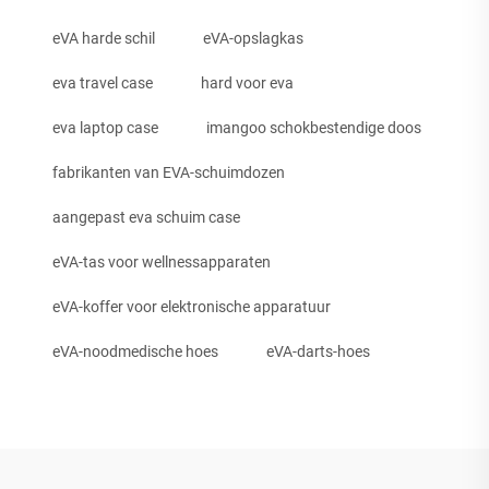
eVA harde schil
eVA-opslagkas
eva travel case
hard voor eva
eva laptop case
imangoo schokbestendige doos
fabrikanten van EVA-schuimdozen
aangepast eva schuim case
eVA-tas voor wellnessapparaten
eVA-koffer voor elektronische apparatuur
eVA-noodmedische hoes
eVA-darts-hoes