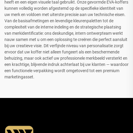
heeft en een eigen visuele taal gebruikt. Onze gevormde EVA-koffers
kunnen volledig worden afgestemd op de specifieke identiteit van
uw merk en voldoen met uiterste precisie aan uw technische eisen.
Van de basisafmetingen en levendige kleurenpaletten tot de
complexiteit van de interne indeling en de strategische plaatsing
van merkidentificatie: ons deskundige, intern ontwerpteam werkt
nauw samen met u om een oplossing te creëren die perfect aansluit
bij uw creatieve visie. Dit verfijnde niveau van personalisatie zorgt
ervoor dat uw koffer niet alleen fungeert als een beschermende
behuizing, maar ook actief uw professionele merkbeeld versterkt en
een krachtige, blijvende indruk achterlaat bij uw klanten — waardoor
een functionele verpakking wordt omgetoverd tot een premium
marketingasset.