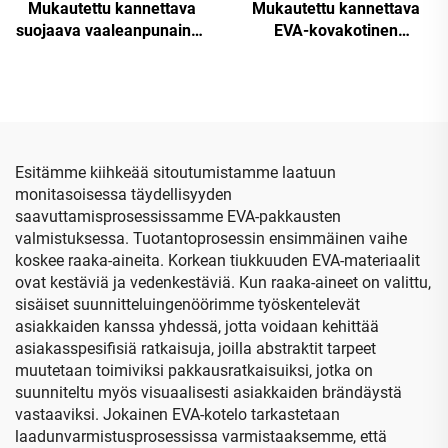
Mukautettu kannettava
Mukautettu kannettava
suojaava vaaleanpunainen
EVA-kovakotinen
kova EVA-kotelo,
matkakotelo projektorille,
elektronisten laitteiden
vedenpitävä ominaisuus,
järjestelylaatikko naisille,
EVA-kotelo
vesitiivis matkakotelo
kaapeleille
Esitämme kiihkeää sitoutumistamme laatuun
monitasoisessa täydellisyyden
saavuttamisprosessissamme EVA-pakkausten
valmistuksessa. Tuotantoprosessin ensimmäinen vaihe
koskee raaka-aineita. Korkean tiukkuuden EVA-materiaalit
ovat kestäviä ja vedenkestäviä. Kun raaka-aineet on valittu,
sisäiset suunnitteluingenöörimme työskentelevät
asiakkaiden kanssa yhdessä, jotta voidaan kehittää
asiakasspesifisiä ratkaisuja, joilla abstraktit tarpeet
muutetaan toimiviksi pakkausratkaisuiksi, jotka on
suunniteltu myös visuaalisesti asiakkaiden brändäystä
vastaaviksi. Jokainen EVA-kotelo tarkastetaan
laadunvarmistusprosessissa varmistaaksemme, että