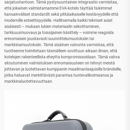
sarjatuotantoon. Tämä pystysuuntainen integraatio varmistaa,
että jokainen valmistamamme EVA-kotelo täyttää tiukimmat
kansainväliset standardit sekä pitkäaikaiselle kestävyydelle että
modernille esteettisyydelle. Hallitsemalla kaikki tekniset asiat
sisäisesti – mukaan lukien materiaalin sekoittaminen,
tarkkuusmuovaus ja toissijainen käsittely – voimme reagoida
erinomaisen joustavasti suunnittelumuutoksiin tai
markkinamuutoksiin. Tämä sisäinen valvonta varmistaa, että
tuotteenne toimitetaan täsmälleen sovittuun aikaan ilman, että
kotelojen rakenteellista eheytta kompromissoidaan. Tämä vahva
sitoutuminen valmistuksen erinomaisuuteen on tehnyt meistä
johtavan ja luotettavan kumppanin maailmanlaajuisille brändeille,
jotka haluavat merkittävästi parantaa tuotevalikoimaansa ja
markkinaluotettavuuttaan.