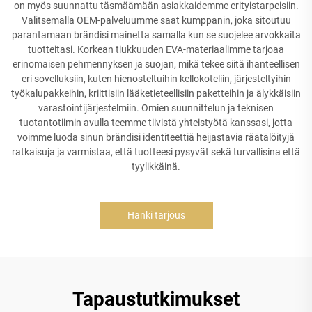
on myös suunnattu täsmäämään asiakkaidemme erityistarpeisiin.
Valitsemalla OEM-palveluumme saat kumppanin, joka sitoutuu
parantamaan brändisi mainetta samalla kun se suojelee arvokkaita
tuotteitasi. Korkean tiukkuuden EVA-materiaalimme tarjoaa
erinomaisen pehmennyksen ja suojan, mikä tekee siitä ihanteellisen
eri sovelluksiin, kuten hienosteltuihin kellokoteliin, järjesteltyihin
työkalupakkeihin, kriittisiin lääketieteellisiin paketteihin ja älykkäisiin
varastointijärjestelmiin. Omien suunnittelun ja teknisen
tuotantotiimin avulla teemme tiivistä yhteistyötä kanssasi, jotta
voimme luoda sinun brändisi identiteettiä heijastavia räätälöityjä
ratkaisuja ja varmistaa, että tuotteesi pysyvät sekä turvallisina että
tyylikkäinä.
Hanki tarjous
Tapaustutkimukset