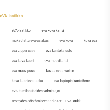
eVA-laatikko
eVA-laatikko
eva kova kansi
mukautettu eva-asiakas
eva kova
kova eva
eva zipper case
eva kantokalusto
eva kova kuori
eva muovikansi
eva muovipussi
kovaa evaa varten
kova kuori eva tasku
eva-laptopin kantoihme
eVA-kumilaatikoiden valmistajat
terveyden edistämiseen tarkoitettu EVA-laukku