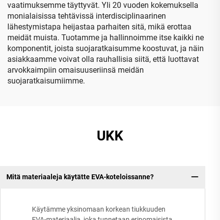
vaatimuksemme täyttyvät. Yli 20 vuoden kokemuksella
monialaisissa tehtävissä interdisciplinaarinen
lähestymistapa heijastaa parhaiten sitä, mikä erottaa
meidät muista. Tuotamme ja hallinnoimme itse kaikki ne
komponentit, joista suojaratkaisumme koostuvat, ja näin
asiakkaamme voivat olla rauhallisia siitä, että luottavat
arvokkaimpiin omaisuuseriinsä meidän
suojaratkaisumiimme.
UKK
Mitä materiaaleja käytätte EVA-koteloissanne?
Käytämme yksinomaan korkean tiukkuuden
EVA-materiaalia, joka tunnetaan erinomaisista