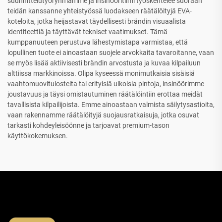
suunnittelutyöryhmämme ja insinööritiimi työskentelee suoraan
teidän kanssanne yhteistyössä luodakseen räätälöityjä EVA-
koteloita, jotka heijastavat täydellisesti brändin visuaalista
identiteettiä ja täyttävät tekniset vaatimukset. Tämä
kumppanuuteen perustuva lähestymistapa varmistaa, että
lopullinen tuote ei ainoastaan suojele arvokkaita tavaroitanne, vaan
se myös lisää aktiivisesti brändin arvostusta ja kuvaa kilpailuun
alttiissa markkinoissa. Olipa kyseessä monimutkaisia sisäisiä
vaahtomuovitulosteita tai erityisiä ulkoisia pintoja, insinöörimme
joustavuus ja täysi omistautuminen räätälöintiin erottaa meidät
tavallisista kilpailijoista. Emme ainoastaan valmista säilytysastioita,
vaan rakennamme räätälöityjä suojausratkaisuja, jotka osuvat
tarkasti kohdeyleisöönne ja tarjoavat premium-tason
käyttökokemuksen.