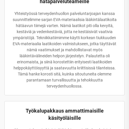
hätäpalveluteameille
Yhteistyössä terveydenhuollon palveluntarjoajan kanssa
suunnittelimme sarjan EVA-materiaalisia lääkintälaatikoita
hätäavun tiimejä varten. Nämä laatikot piti olla kevyitä,
kestäviä ja vedenkestäviä, jotta ne kestäisivät vaativia
ympäristöjä. Tekniikkatiimimme käytti korkean tiukkuuden
EVA-materiaalia laatikoiden valmistukseen, jotka täyttävät
nämä vaatimukset ja mahdollistavat myös
lääkintävälineiden helpon järjestelyn. Palautetta oli
erinomaista, ja siinä korostettiin erityisesti laatikoiden
helppokäyttöisyyttä ja saatavuutta kriittisissä tilanteissa.
Tämä hanke korosti sitä, kuinka sitoutuneita olemme
parantamaan turvallisuutta ja tehokkuutta
terveydenhuollossa.
Työkalupakkaus ammattimaisille
käsityöläisille