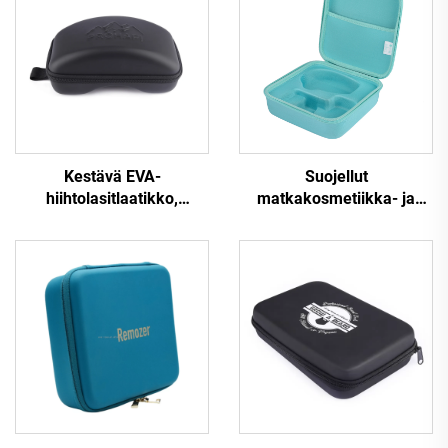
Kestävä EVA-
Suojellut
hiihtolasitlaatikko,
matkakosmetiikka- ja
vedenpitävä kovakotelo
kauneudenhoitotyökalujen
lasiteille
EVA-muovauslaatikko,
puhdistustyökalujen EVA-
laatikko