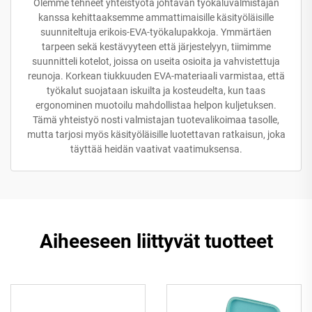
Olemme tehneet yhteistyötä johtavan työkaluvalmistajan
kanssa kehittaaksemme ammattimaisille käsityöläisille
suunniteltuja erikois-EVA-työkalupakkoja. Ymmärtäen
tarpeen sekä kestävyyteen että järjestelyyn, tiimimme
suunnitteli kotelot, joissa on useita osioita ja vahvistettuja
reunoja. Korkean tiukkuuden EVA-materiaali varmistaa, että
työkalut suojataan iskuilta ja kosteudelta, kun taas
ergonominen muotoilu mahdollistaa helpon kuljetuksen.
Tämä yhteistyö nosti valmistajan tuotevalikoimaa tasolle,
mutta tarjosi myös käsityöläisille luotettavan ratkaisun, joka
täyttää heidän vaativat vaatimuksensa.
Aiheeseen liittyvät tuotteet