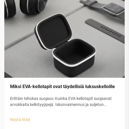
Miksi EVA-kellotapit ovat täydellisiä luksuskelloille
Erittäin tehokas suojaus: Kuinka EVA-kellotapit suojaavat
arvokkaita kellotyyppejä. Iskunvaimennus ja suljetun
solurakenteen EVA-kuoren rakenteellinen eheys. Etyleeni-
vinyyliasetaatin (EVA) suljetun solurakenteen muovilla on
Näytä lisää
erinomainen suojauskyky luksuskellojen tappeihin...