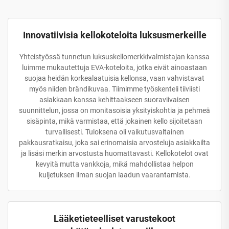
Innovatiivisia kellokoteloita luksusmerkeille
Yhteistyössä tunnetun luksuskellomerkkivalmistajan kanssa
luimme mukautettuja EVA-koteloita, jotka eivät ainoastaan
suojaa heidän korkealaatuisia kellonsa, vaan vahvistavat
myös niiden brändikuvaa. Tiimimme työskenteli tiiviisti
asiakkaan kanssa kehittaakseen suoraviivaisen
suunnittelun, jossa on monitasoisia yksityiskohtia ja pehmeä
sisäpinta, mikä varmistaa, että jokainen kello sijoitetaan
turvallisesti. Tuloksena oli vaikutusvaltainen
pakkausratkaisu, joka sai erinomaisia arvosteluja asiakkailta
ja lisäsi merkin arvostusta huomattavasti. Kellokotelot ovat
kevyitä mutta vankkoja, mikä mahdollistaa helpon
kuljetuksen ilman suojan laadun vaarantamista.
Lääketieteelliset varustekoot