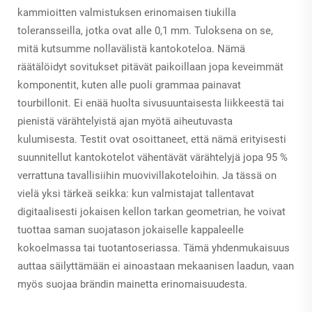
kammioitten valmistuksen erinomaisen tiukilla
toleransseilla, jotka ovat alle 0,1 mm. Tuloksena on se,
mitä kutsumme nollavälistä kantokoteloa. Nämä
räätälöidyt sovitukset pitävät paikoillaan jopa keveimmät
komponentit, kuten alle puoli grammaa painavat
tourbillonit. Ei enää huolta sivusuuntaisesta liikkeestä tai
pienistä värähtelyistä ajan myötä aiheutuvasta
kulumisesta. Testit ovat osoittaneet, että nämä erityisesti
suunnitellut kantokotelot vähentävät värähtelyjä jopa 95 %
verrattuna tavallisiihin muovivillakoteloihin. Ja tässä on
vielä yksi tärkeä seikka: kun valmistajat tallentavat
digitaalisesti jokaisen kellon tarkan geometrian, he voivat
tuottaa saman suojatason jokaiselle kappaleelle
kokoelmassa tai tuotantoseriassa. Tämä yhdenmukaisuus
auttaa säilyttämään ei ainoastaan mekaanisen laadun, vaan
myös suojaa brändin mainetta erinomaisuudesta.