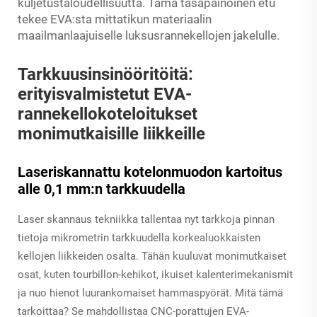
kuljetustaloudellisuutta. Tämä tasapainoinen etu
tekee EVA:sta mittatikun materiaalin
maailmanlaajuiselle luksusrannekellojen jakelulle.
Tarkkuusinsinööritöitä:
erityisvalmistetut EVA-
rannekellokoteloitukset
monimutkaisille liikkeille
Laseriskannattu kotelonmuodon kartoitus
alle 0,1 mm:n tarkkuudella
Laser skannaus tekniikka tallentaa nyt tarkkoja pinnan
tietoja mikrometrin tarkkuudella korkealuokkaisten
kellojen liikkeiden osalta. Tähän kuuluvat monimutkaiset
osat, kuten tourbillon-kehikot, ikuiset kalenterimekanismit
ja nuo hienot luurankomaiset hammaspyörät. Mitä tämä
tarkoittaa? Se mahdollistaa CNC-porattujen EVA-