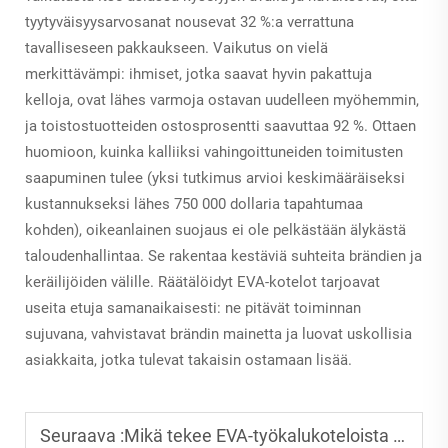
tyytyväisyysarvosanat nousevat 32 %:a verrattuna
tavalliseseen pakkaukseen. Vaikutus on vielä
merkittävämpi: ihmiset, jotka saavat hyvin pakattuja
kelloja, ovat lähes varmoja ostavan uudelleen myöhemmin,
ja toistostuotteiden ostosprosentti saavuttaa 92 %. Ottaen
huomioon, kuinka kalliiksi vahingoittuneiden toimitusten
saapuminen tulee (yksi tutkimus arvioi keskimääräiseksi
kustannukseksi lähes 750 000 dollaria tapahtumaa
kohden), oikeanlainen suojaus ei ole pelkästään älykästä
taloudenhallintaa. Se rakentaa kestäviä suhteita brändien ja
keräilijöiden välille. Räätälöidyt EVA-kotelot tarjoavat
useita etuja samanaikaisesti: ne pitävät toiminnan
sujuvana, vahvistavat brändin mainetta ja luovat uskollisia
asiakkaita, jotka tulevat takaisin ostamaan lisää.
Seuraava :
Mikä tekee EVA-työkalukoteloista välttämättömiä työntekijöille