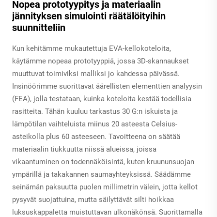
Nopea prototyypitys ja materiaalin
jännityksen simulointi räätälöityihin
suunnitteliin
Kun kehitämme mukautettuja EVA-kellokoteloita,
käytämme nopeaa prototyyppiä, jossa 3D-skannaukset
muuttuvat toimiviksi malliksi jo kahdessa päivässä.
Insinöörimme suorittavat äärellisten elementtien analyysin
(FEA), jolla testataan, kuinka koteloita kestää todellisia
rasitteita. Tähän kuuluu tarkastus 30 G:n iskuista ja
lämpötilan vaihteluista miinus 20 asteesta Celsius-
asteikolla plus 60 asteeseen. Tavoitteena on säätää
materiaalin tiukkuutta niissä alueissa, joissa
vikaantuminen on todennäköisintä, kuten kruununsuojan
ympärillä ja takakannen saumayhteyksissä. Säädämme
seinämän paksuutta puolen millimetrin välein, jotta kellot
pysyvät suojattuina, mutta säilyttävät silti hoikkaa
luksuskappaletta muistuttavan ulkonäkönsä. Suorittamalla