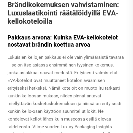
Brändikokemuksen vahvistaminen:
Luxuslaatikointi räätälöidyillä EVA-
kellokoteloilla
Pakkaus arvona: Kuinka EVA-kellokotelot
nostavat brändin koettua arvoa
Lukuisien kellojen pakkaus ei ole vain ylimääräistä tavaraa
– se on itse asiassa ensimmäinen fyysinen kokemus,
jonka asiakkaat saavat merkistä. Erityisesti valmistetut
EVA-koteloit ovat muuttaneet kotelon avaamisen
erityiseksi hetkeksi. Nämä koteloit on muotoiltu tarkasti
kunkin kelloosan mukaan, niiden pinnat antavat
miellyttävän kosketuskokemuksen ja niissä on erityisesti
kunkin kello-osan käyttöön suunnitellut lokit. Ne
kohdelevat kellot lähes kuin museossa esillä olevaa
taideteosta. Viime vuoden Luxury Packaging Insights -