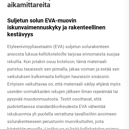
aikamittareita
Suljetun solun EVA-muovin
iskunvaimennuskyky ja rakenteellinen
kestävyys
Etyleenivinyyliasetaatin (EVA) suljetun solurakenteen
ansiosta luksus-kellokoteloille tarjoaa erinomaista suojaa
iskuilta. Kun jotakin osuu koteloon, tämä materiaali
puristuu tasaisesti sen pinnalla, jakaa voiman ja estää sen
vaikutuksen kulkemasta kellojen hauraisiin sisäosiin.
Erityisen vaikuttavaa on, että materiaali säilyy ehjänä myös
useiden voimakkaiden iskujen jälkeen ilman repeämää tai
pysyvää muodonmuutosta. Testit osoittavat, että
pudotettaessa standardikorkeudesta EVA vähentää
iskukuormia yli puolella verrattuna tavallisiihin avoimeen
solurakenteeseen perustuviin muovikuituihin, joita
käytetään muualla. Lisäksi se ei lisää kellokotelon painoa