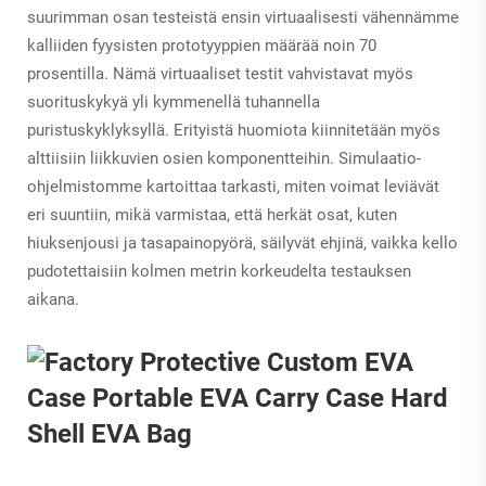
suurimman osan testeistä ensin virtuaalisesti vähennämme
kalliiden fyysisten prototyyppien määrää noin 70
prosentilla. Nämä virtuaaliset testit vahvistavat myös
suorituskykyä yli kymmenellä tuhannella
puristuskyklyksyllä. Erityistä huomiota kiinnitetään myös
alttiisiin liikkuvien osien komponentteihin. Simulaatio-
ohjelmistomme kartoittaa tarkasti, miten voimat leviävät
eri suuntiin, mikä varmistaa, että herkät osat, kuten
hiuksenjousi ja tasapainopyörä, säilyvät ehjinä, vaikka kello
pudotettaisiin kolmen metrin korkeudelta testauksen
aikana.