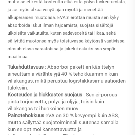
mutta se ei kestä kosteutta eikä estä pölyn tunkeutumista,
ja se myös alkaa venyä ajan myötä ja menettää
alkuperäisen muotonsa. EVA:n erottaa muista sen kyky
absorboida iskut ilman hajoamista, suojata sisältöjä
ulkoisilta vaikutuilta, kuten sadevedeltä tai likaa, sekä
säilyttää muotonsa myös toistuvassa käytössä vaativissa
olosuhteissa varastoissa ja jakelukeskuksissa ympäri
maailmaa.
Tukahduttavuus
: Absorboi pakettien käsittelyn
aiheuttamia värähtelyjä 40 % tehokkaammin kuin
villakangas, mikä perustuu logistiikkasimulaatioiden
tuloksiin.
Kosteuden ja hiukkasten suojaus
: Sen ei-porous
pinta torjuu vettä, pölyä ja öljyjä, toisin kuin
villakangas tai huokoinen muovi.
Painotehokkuus
eVA on 30 % kevyempi kuin ABS,
mutta säilyttää suojatoiminnallisuutensa samalla
kun se optimoi kannettavuutta ja