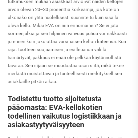
tutkimuksen mukaan asiakkaat arvioivat näiden kellojen
arvon olevan 20–30 prosenttia korkeampi, jos kotelon
ulkonäkö on yhtä huolellisesti suunniteltu kuin sisällä
oleva kello. Miksi EVA on niin erinomainen? Se ei jätä
sormenjälkiä ja sen hiljainen vahvuus puhuu voimakkaasti
jo ennen kuin joku ottaa varsinaisen kellon käteensä. Kun
rajat tuotteen suojaamisen ja esillepanon välillä
hämärtyvät, pakkaus ei enää ole pelkkää käytännöllistä
tavaraa. Sen sijaan se muodostaa osan siitä, mikä tekee
merkistä muistettavan ja tunteellisesti merkityksellisen
asiakkaille pitkän aikaa.
Todistettu tuotto sijoitetusta
pääomasta: EVA-kellokotien
todellinen vaikutus logistiikkaan ja
asiakastyytyväisyyteen