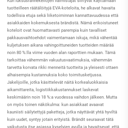
Kun luksusrannekellojen valmistajat siirtyvät käyttämään
tuotteilleen räätälöityjä EVA-koteloita, he alkavat havaita
todellisia etuja sekä liiketoiminnan kannattavuudessa että
asiakkaiden kokemuksesta brändistä. Nämä erikoistuneet
koteloit ovat huomattavasti parempia kuin tavalliset
pakkausvaihtoehdot vaimentamaan iskuja, mikä vähentää
kuljetuksen aikana vahingoittuneiden tuotteiden määrää
noin 80 %:lla viime vuoden alan raporttien mukaan. Tämä
tarkoittaa vähemmän vakuutusvaatimuksia, vähemmän
tarvetta korvata rikki menneitä tuotteita ja yleisesti ottaen
alhaisempia kustannuksia koko toimitusketjussa.
Jakelijoille, jotka käsittelevät näitä korkealuokkaisia
aikamittareita, logistiikkakustannukset laskevat
keskimäärin noin 18 %:a vuodessa vaihdon jälkeen. Mutta
on myös toinen näkökulma: kun asiakkaat avaavat
kauniisti säilytettyjä paketteja, jotka näyttävät yhtä hyviltä
kuin uudet, syntyy jotain erityistä. Brändit seuraavat tätä
vaikutusta itse asiassa kyselyjen avulla ja havaitsevat, että