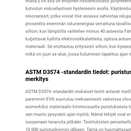
mutta EVA:ssa on erityinen ristiverkottunut polymeeri
kutsutun viskoelastisen hystereesin avulla. Käytännös
resonanssit, jotka voivat itse asiassa vahvistaa iskuja 
prosenttia enemmän iskunenergiaa verrattuna tavallise
silloin, kun lämpötila vaihtelee miinus 40 asteesta Fah
kuljettavat kalliita elektroniikkalaitteita, optisia antur
materiaali. Se erottautuu erityisesti silloin, kun kyse
mikä on juuri se alue, jossa kuluminen tapahtuu ajan 
ASTM D3574 -standardin tiedot: puristu
merkitys
ASTM D3574 -standardin mukaiset testit antavat meille
paremmin EVA suoriutuu mekaanisesti vaikeissa olosu
esimerkiksi materiaalin kimmoisuutta puristuksesta t
sen muoto pysyvästi ajan myötä. Nämä tekijät ovat erity
suojamaan tavaroita pitkään. Testitulosten perusteel
10 000 puristuskierron jälkeen. Tämä on huomattavasti