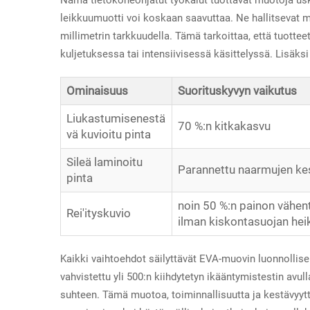
Nämä tietokoneohjatut työkalut tuottavat muotoja us
leikkuumuotti voi koskaan saavuttaa. Ne hallitsevat mo
millimetrin tarkkuudella. Tämä tarkoittaa, että tuottee
kuljetuksessa tai intensiivisessä käsittelyssä. Lisäksi 
Ominaisuus
Suorituskyvyn vaikutus
Liukastumisenestä
70 %:n kitkakasvu
vä kuvioitu pinta
Sileä laminoitu
Parannettu naarmujen ke
pinta
noin 50 %:n painon vähe
Rei'ityskuvio
ilman kiskontasuojan he
Kaikki vaihtoehdot säilyttävät EVA-muovin luonnollis
vahvistettu yli 500:n kiihdytetyn ikääntymistestin avul
suhteen. Tämä muotoa, toiminnallisuutta ja kestävyyttä