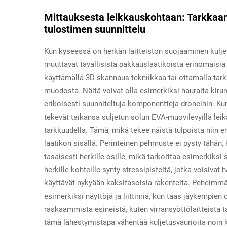
Mittauksesta leikkauskohtaan: Tarkkaan 
tulostimen suunnittelu
Kun kyseessä on herkän laitteiston suojaaminen kulje
muuttavat tavallisista pakkauslaatikoista erinomaisia 
käyttämällä 3D-skannaus tekniikkaa tai ottamalla tar
muodosta. Näitä voivat olla esimerkiksi hauraita kirurgi
erikoisesti suunniteltuja komponentteja droneihin. Ku
tekevät taikansa suljetun solun EVA-muovilevyillä lei
tarkkuudella. Tämä, mikä tekee näistä tulpoista niin er
laatikon sisällä. Perinteinen pehmuste ei pysty tähän
tasaisesti herkille osille, mikä tarkoittaa esimerkiksi 
herkille kohteille synty stressipisteitä, jotka voisiva
käyttävät nykyään kaksitasoisia rakenteita. Peheimmä
esimerkiksi näyttöjä ja liittimiä, kun taas jäykempien
raskaammista esineistä, kuten virransyöttölaitteista t
tämä lähestymistapa vähentää kuljetusvaurioita noin 