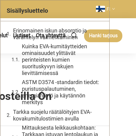
FI
Sisällysluettelo
Erinomainen iskun absorptio ja
elut
Uutiset
Ota yhteyttä
Hanki tarjous
värähtelyn vaimentaminen
Kuinka EVA-kumitäytteiden
ominaisuudet ylittävät
perinteisten kumien
suorituskyvyn iskujen
lievittämisessä
ASTM D3574 -standardin tiedot:
puristuspalautuminen,
osteilla On
energiahäviö ja käytännön
merkitys
Tarkka suojelu räätälöityjen EVA-
kovakumitulostimien avulla
Mittauksesta leikkauskohtaan:
Tarkkaan istuvan lentolaukun ja