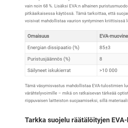
vain noin 68 %. Lisäksi EVA:n alhainen puristusmuod
pitkäaikaisessa käytössä. Tämä tarkoittaa, että suojau
voisivat mahdollistaa vaurion syntyminen kriittisissä l
Omaisuus
EVA-muovine
Energian dissipaatio (%)
85±3
Puristusjäännös (%)
8
Säilyneet iskukierrat
>10 000
Tämä väsymisvastus mahdollistaa EVA-tulostimien luot
värähtelyvoimille – mikä on ratkaisevan tärkeää optist
riippuvaisen laitteiston suojaamiseksi, sillä materia
Tarkka suojelu räätälöityjen EVA