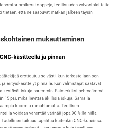
 laboratoriomikroskooppeja, teollisuuden valvontalaitteita
ti tietäen, että ne saapuvat matkan jälkeen täysin
lluskohtainen mukauttaminen
 CNC-käsitteellä ja pinnan
ätekijää erottautuu selvästi, kun tarkastellaan sen
 erityiskäsittelyt pinnalle. Kun valmistajat säätävät
jotka kestävät iskuja paremmin. Esimerkiksi pehmeämmät
 15 psi, mikä lievittää äkillisiä iskuja. Samalla
kaampia kuormia romahtamatta. Teollisen
eilla voidaan vähentää värinää jopa 90 %:lla niillä
tyy. Todellinen taikuus tapahtuu kuitenkin CNC-koneissa.