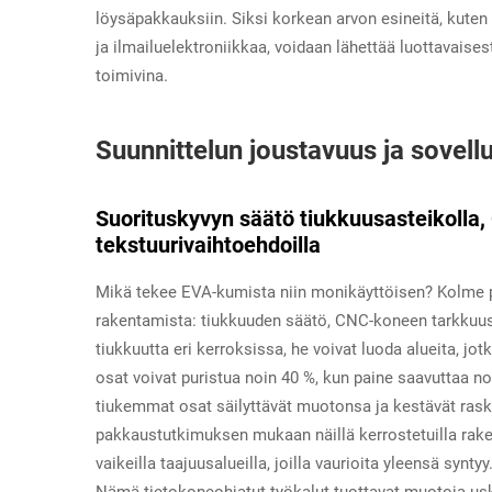
löysäpakkauksiin. Siksi korkean arvon esineitä, kuten
ja ilmailuelektroniikkaa, voidaan lähettää luottavaises
toimivina.
Suunnittelun joustavuus ja sove
Suorituskyvyn säätö tiukkuusasteikolla,
tekstuurivaihtoehdoilla
Mikä tekee EVA-kumista niin monikäyttöisen? Kolme pä
rakentamista: tiukkuuden säätö, CNC-koneen tarkkuus ja
tiukkuutta eri kerroksissa, he voivat luoda alueita, 
osat voivat puristua noin 40 %, kun paine saavuttaa noin
tiukemmat osat säilyttävät muotonsa ja kestävät ras
pakkaustutkimuksen mukaan näillä kerrostetuilla rakent
vaikeilla taajuusalueilla, joilla vaurioita yleensä syn