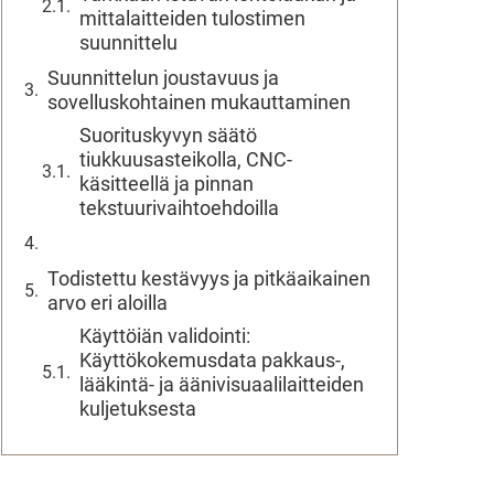
mittalaitteiden tulostimen
suunnittelu
Suunnittelun joustavuus ja
sovelluskohtainen mukauttaminen
Suorituskyvyn säätö
tiukkuusasteikolla, CNC-
käsitteellä ja pinnan
tekstuurivaihtoehdoilla
Todistettu kestävyys ja pitkäaikainen
arvo eri aloilla
Käyttöiän validointi:
Käyttökokemusdata pakkaus-,
lääkintä- ja äänivisuaalilaitteiden
kuljetuksesta