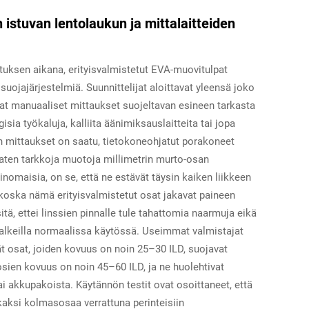
istuvan lentolaukun ja mittalaitteiden
tuksen aikana, erityisvalmistetut EVA-muovitulpat
suojajärjestelmiä. Suunnittelijat aloittavat yleensä joko
kat manuaaliset mittaukset suojeltavan esineen tarkasta
sia työkaluja, kalliita äänimiksauslaitteita tai jopa
n mittaukset on saatu, tietokoneohjatut porakoneet
katen tarkkoja muotoja millimetrin murto-osan
inomaisia, on se, että ne estävät täysin kaiken liikkeen
, koska nämä erityisvalmistetut osat jakavat paineen
sitä, ettei linssien pinnalle tule tahattomia naarmuja eikä
t halkeilla normaalissa käytössä. Useimmat valmistajat
t osat, joiden kovuus on noin 25–30 ILD, suojavat
 osien kovuus on noin 45–60 ILD, ja ne huolehtivat
ai akkupakoista. Käytännön testit ovat osoittaneet, että
kaksi kolmasosaa verrattuna perinteisiin