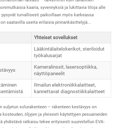
komattoman tarkasti – tarkemmin kuin tavallinen
nimutkaisia kaaria, syvennyksiä ja lukittavia tiloja alle
t pysyvät turvallisesti paikoillaan myös karkeassa
on saatavilla useita erilaisia pinnankäsittelyjä...
Yhteiset sovellukset
Lääkintälaitelokerikot, steriloidut
työkalusarjat
Kameralinssit, lasersoptiikka,
stävyys
näyttöpaneelit
ntäminen
Ilmailun elektroniikkalaitteet,
ikentämistä
kannettavat diagnostiikkalaitteet
en suljetun solurakenteen – rakenteen kestävyys on
la kosteuden, öljyjen ja yleisesti käytettyjen pesuaineiden
 yhdistävä ratkaisu tekee erityisesti suunnitellun EVA-