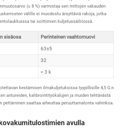
onmuutosarvo (≤ 8 %) varmistaa sen mittojen vakauden
skerrosten välille ei muodostu ärsyttäviä rakoja, jotka
entolaukkuissa tai soittimien kuljetussäiliöissä.
n sisäosa
Perinteinen vaahtomuovi
63±5
32
< 3 k
ettavan kestämisen ilmakuljetuksissa tyypillisille 4,5 G:n
en antureiden, kalibrointityökalujen ja muiden tehtävästä
alin pettäminen saattaa aiheuttaa peruuttamatonta vahinkoa.
-kovakumitulostimien avulla