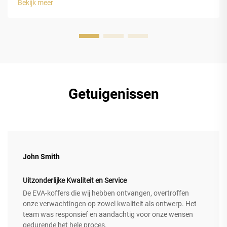
Bekijk meer
ethyleenvinylacetaat (EVA)-schuim biedt luxe horlogedozen
uitstekende bescherming...
Getuigenissen
John Smith
Uitzonderlijke Kwaliteit en Service
De EVA-koffers die wij hebben ontvangen, overtroffen
onze verwachtingen op zowel kwaliteit als ontwerp. Het
team was responsief en aandachtig voor onze wensen
gedurende het hele proces.