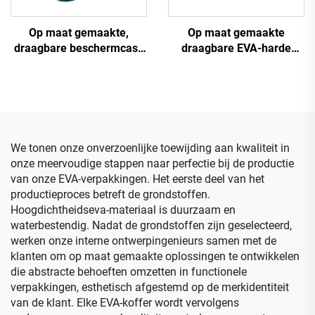
Op maat gemaakte,
Op maat gemaakte
draagbare beschermcase
draagbare EVA-harde
in roze van hard EVA,
reiskoffer voor projector
elektronische organizer
met waterdichte functie –
voor vrouwen, waterdichte
EVA-kofferzak
reistas voor kabels
We tonen onze onverzoenlijke toewijding aan kwaliteit in
onze meervoudige stappen naar perfectie bij de productie
van onze EVA-verpakkingen. Het eerste deel van het
productieproces betreft de grondstoffen.
Hoogdichtheidseva-materiaal is duurzaam en
waterbestendig. Nadat de grondstoffen zijn geselecteerd,
werken onze interne ontwerpingenieurs samen met de
klanten om op maat gemaakte oplossingen te ontwikkelen
die abstracte behoeften omzetten in functionele
verpakkingen, esthetisch afgestemd op de merkidentiteit
van de klant. Elke EVA-koffer wordt vervolgens