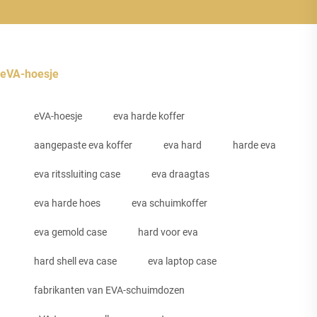
eVA-hoesje
eVA-hoesje
eva harde koffer
aangepaste eva koffer
eva hard
harde eva
eva ritssluiting case
eva draagtas
eva harde hoes
eva schuimkoffer
eva gemold case
hard voor eva
hard shell eva case
eva laptop case
fabrikanten van EVA-schuimdozen