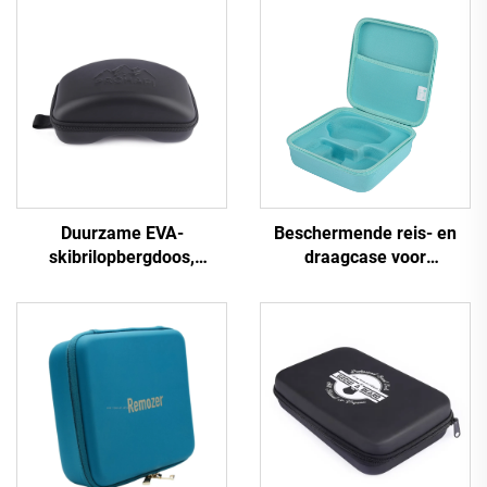
Duurzame EVA-
Beschermende reis- en
skibrilopbergdoos,
draagcase voor
waterdichte harde EVA-
schoonheidsinstrumenten
koffer voor skibrillen
van gevormd EVA-
materiaal; EVA-case voor
reinigingsinstrumenten