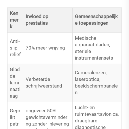
Ken
Invloed op
Gemeenschappelijk
mer
prestaties
e toepassingen
k
Medische
Anti-
apparaatbladen,
slip
70% meer wrijving
steriele
reliëf
instrumentensets
Glad
Cameralenzen,
de
Verbeterde
laseroptica,
lami
schrijfweerstand
beeldschermpanele
naatl
n
aag
Lucht- en
Gepr
ongeveer 50%
ruimtevaartavionica,
ikt
gewichtsverminderi
draagbare
patr
ng zonder inlevering
diagnostische