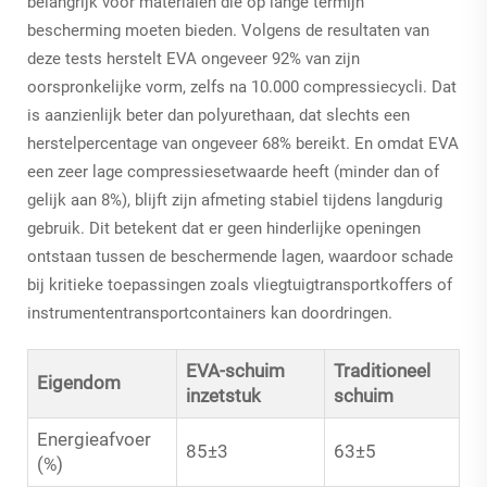
belangrijk voor materialen die op lange termijn
bescherming moeten bieden. Volgens de resultaten van
deze tests herstelt EVA ongeveer 92% van zijn
oorspronkelijke vorm, zelfs na 10.000 compressiecycli. Dat
is aanzienlijk beter dan polyurethaan, dat slechts een
herstelpercentage van ongeveer 68% bereikt. En omdat EVA
een zeer lage compressiesetwaarde heeft (minder dan of
gelijk aan 8%), blijft zijn afmeting stabiel tijdens langdurig
gebruik. Dit betekent dat er geen hinderlijke openingen
ontstaan tussen de beschermende lagen, waardoor schade
bij kritieke toepassingen zoals vliegtuigtransportkoffers of
instrumententransportcontainers kan doordringen.
EVA-schuim
Traditioneel
Eigendom
inzetstuk
schuim
Energieafvoer
85±3
63±5
(%)