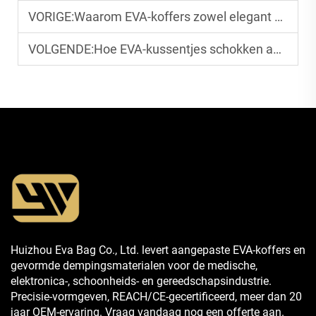
VORIGE:
Waarom EVA-koffers zowel elegant als functioneel zijn
VOLGENDE:
Hoe EVA-kussentjes schokken absorberen tijdens transport
Huizhou Eva Bag Co., Ltd. levert aangepaste EVA-koffers en
gevormde dempingsmaterialen voor de medische,
elektronica-, schoonheids- en gereedschapsindustrie.
Precisie-vormgeven, REACH/CE-gecertificeerd, meer dan 20
jaar OEM-ervaring. Vraag vandaag nog een offerte aan.