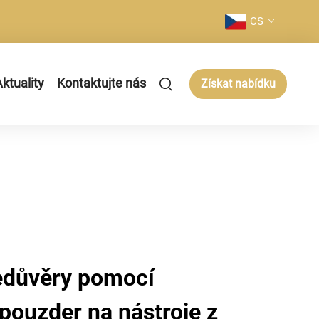
CS
ktuality
Kontaktujte nás
Získat nabídku
edůvěry pomocí
 pouzder na nástroje z