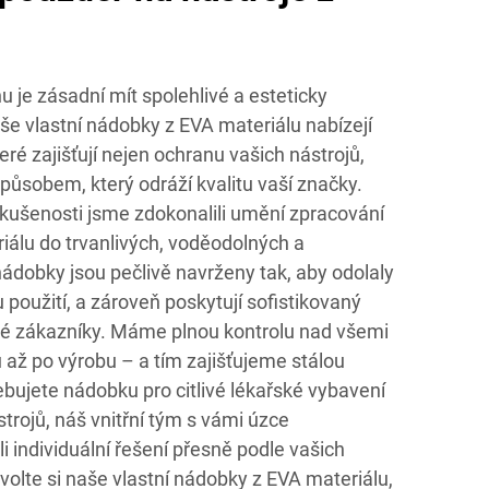
 je zásadní mít spolehlivé a esteticky
Naše vlastní nádobky z EVA materiálu nabízejí
ré zajišťují nejen ochranu vašich nástrojů,
způsobem, který odráží kvalitu vaší značky.
zkušenosti jsme zdokonalili umění zpracování
álu do trvanlivých, voděodolných a
ádobky jsou pečlivě navrženy tak, aby odolaly
užití, a zároveň poskytují sofistikovaný
čné zákazníky. Máme plnou kontrolu nad všemi
 až po výrobu – a tím zajišťujeme stálou
řebujete nádobku pro citlivé lékařské vybavení
trojů, náš vnitřní tým s vámi úzce
i individuální řešení přesně podle vašich
olte si naše vlastní nádobky z EVA materiálu,