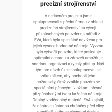
precizní strojírenství
V nedávném projektu jsme
spolupracovali s přední firmou v oblasti
precizního strojírenství na vývoji
přizpůsobených pouzder na nářadí z
EVA, která byla speciálně navržena pro
jejich vysoce hodnotné nástroje. Výzvou
bylo vytvořit pouzdro, které poskytuje
optimální ochranu a zároveň umožňuje
snadnou organizaci a rychlý přístup. Náš
tým pro návrh úzce spolupracoval se
zákazníkem, aby pochopil jeho
požadavky, čímž vzniklo pouzdro se
speciálními pěnovými vložkami přesně
přizpůsobenými tvaru každého nástroje.
Odolný, voděodolný materiál EVA zajistil,
že nástroje zůstanou chráněny před vlivy
prostředí, zatímco elegantní design