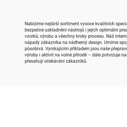
Littmann
Nabízíme nejširší sortiment vysoce kvalitních spec
bezpečné uskladnění nástrojů i jejich optimální pr
vzorků, výrobu a všechny kroky procesu. Náš intern
nápady zákazníka na nádherný design. Umíme spojit 
působivá. Vynikajícím příkladem jsou naše přepravn
výroby i aktivit na volné přírodě – dále potvrzuje
přesahují očekávání zákazníků.