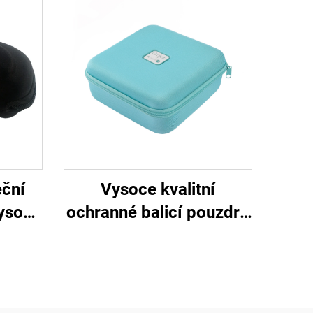
eční
Vysoce kvalitní
vysoce
ochranné balicí pouzdro
revné
a krabice z EVA pro
cké
skladování zařízení –
štičky
vhodné pro venkovní
aktivity, cestování i