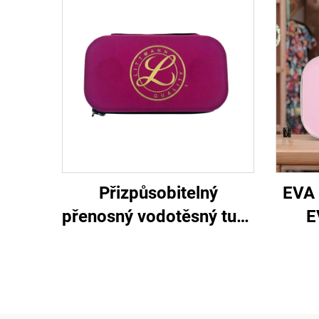
Přizpůsobitelný
EVA 
přenosný vodotěsný tuhý
E
kufřík z EVA se zipem
elekt
pro slyšící nástroje
za
(stetoskopy) sestřiček,
vod
vhodný pro modely 3M