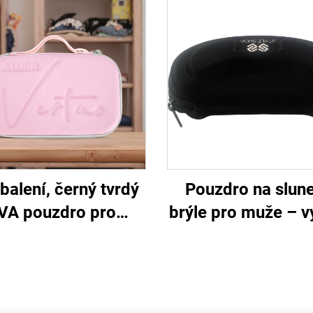
balení, černý tvrdý
Pouzdro na slun
VA pouzdro pro
brýle pro muže – 
ronická kosmetická
kvalitní pevné ba
řízení se zipem,
pouzdro na opti
otěsné a přenosné
brýle, pouzdra a ta
pro cestování a
na brýle