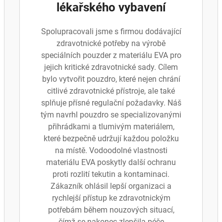
lékařského vybavení
Spolupracovali jsme s firmou dodávající
zdravotnické potřeby na výrobě
speciálních pouzder z materiálu EVA pro
jejich kritické zdravotnické sady. Cílem
bylo vytvořit pouzdro, které nejen chrání
citlivé zdravotnické přístroje, ale také
splňuje přísné regulační požadavky. Náš
tým navrhl pouzdro se specializovanými
přihrádkami a tlumivým materiálem,
které bezpečně udržují každou položku
na místě. Vodoodolné vlastnosti
materiálu EVA poskytly další ochranu
proti rozlití tekutin a kontaminaci.
Zákazník ohlásil lepší organizaci a
rychlejší přístup ke zdravotnickým
potřebám během nouzových situací,
čímž se nakonec zlepšila péče