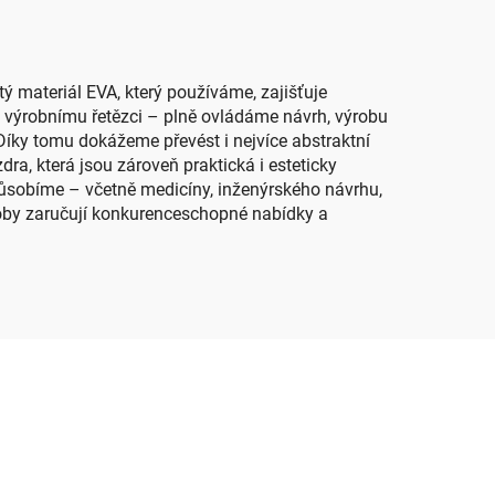
kosmetické účely
ý materiál EVA, který používáme, zajišťuje
mu výrobnímu řetězci – plně ovládáme návrh, výrobu
Díky tomu dokážeme převést i nejvíce abstraktní
a, která jsou zároveň praktická i esteticky
působíme – včetně medicíny, inženýrského návrhu,
ýroby zaručují konkurenceschopné nabídky a