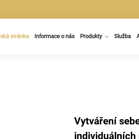
ká stránka
Informace o nás
Produkty
Služba
A
Vytváření seb
individuálních