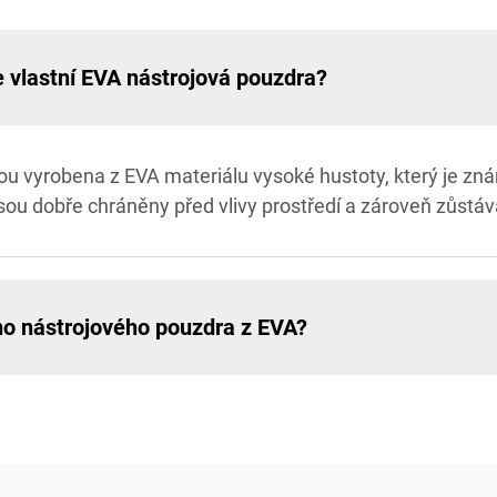
e vlastní EVA nástrojová pouzdra?
ou vyrobena z EVA materiálu vysoké hustoty, který je zn
e jsou dobře chráněny před vlivy prostředí a zároveň zůstá
ho nástrojového pouzdra z EVA?