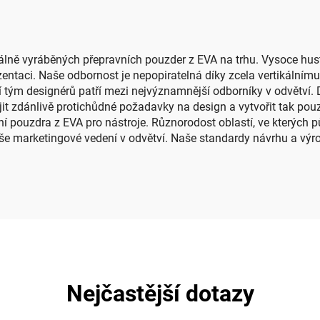
kempování
iálně vyráběných přepravních pouzder z EVA na trhu. Vysoce hust
ezentaci. Naše odbornost je nepopiratelná díky zcela vertikální
í tým designérů patří mezi nejvýznamnější odborníky v odvětví. 
zdánlivě protichůdné požadavky na design a vytvořit tak pouzdr
í pouzdra z EVA pro nástroje. Různorodost oblastí, ve kterých 
 naše marketingové vedení v odvětví. Naše standardy návrhu a v
Nejčastější dotazy