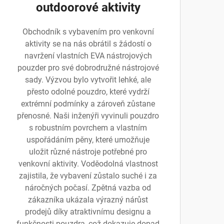
outdoorové aktivity
Obchodník s vybavením pro venkovní
aktivity se na nás obrátil s žádostí o
navržení vlastních EVA nástrojových
pouzder pro své dobrodružné nástrojové
sady. Výzvou bylo vytvořit lehké, ale
přesto odolné pouzdro, které vydrží
extrémní podmínky a zároveň zůstane
přenosné. Naši inženýři vyvinuli pouzdro
s robustním povrchem a vlastním
uspořádáním pěny, které umožňuje
uložit různé nástroje potřebné pro
venkovní aktivity. Voděodolná vlastnost
zajistila, že vybavení zůstalo suché i za
náročných počasí. Zpětná vazba od
zákazníka ukázala výrazný nárůst
prodejů díky atraktivnímu designu a
funkčnosti pouzdra, což dokazuje dopad