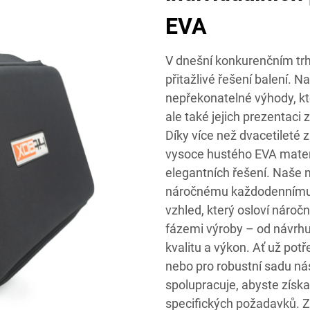
EVA
V dnešní konkurenčním trhu
přitažlivé řešení balení. 
nepřekonatelné výhody, kte
ale také jejich prezentaci 
Díky více než dvacetileté 
vysoce hustého EVA materi
elegantních řešení. Naše n
náročnému každodennímu po
vzhled, který osloví náro
fázemi výroby – od návrhu
kvalitu a výkon. Ať už pot
nebo pro robustní sadu nás
spolupracuje, abyste získal
specifických požadavků. Zv