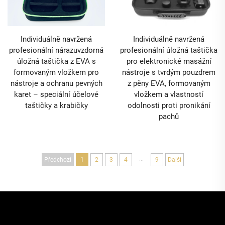
Individuálně navržená
Individuálně navržená
profesionální nárazuvzdorná
profesionální úložná taštička
úložná taštička z EVA s
pro elektronické masážní
formovaným vložkem pro
nástroje s tvrdým pouzdrem
nástroje a ochranu pevných
z pěny EVA, formovaným
karet – speciální účelové
vložkem a vlastností
taštičky a krabičky
odolnosti proti pronikání
pachů
...
Předchozí
1
2
3
4
9
Další