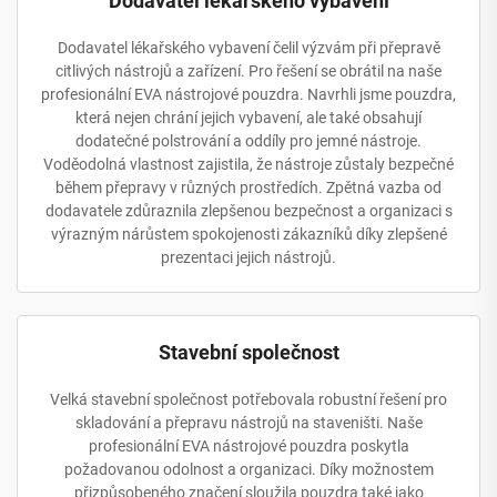
Dodavatel lékařského vybavení
Dodavatel lékařského vybavení čelil výzvám při přepravě
citlivých nástrojů a zařízení. Pro řešení se obrátil na naše
profesionální EVA nástrojové pouzdra. Navrhli jsme pouzdra,
která nejen chrání jejich vybavení, ale také obsahují
dodatečné polstrování a oddíly pro jemné nástroje.
Voděodolná vlastnost zajistila, že nástroje zůstaly bezpečné
během přepravy v různých prostředích. Zpětná vazba od
dodavatele zdůraznila zlepšenou bezpečnost a organizaci s
výrazným nárůstem spokojenosti zákazníků díky zlepšené
prezentaci jejich nástrojů.
Stavební společnost
Velká stavební společnost potřebovala robustní řešení pro
skladování a přepravu nástrojů na staveništi. Naše
profesionální EVA nástrojové pouzdra poskytla
požadovanou odolnost a organizaci. Díky možnostem
přizpůsobeného značení sloužila pouzdra také jako