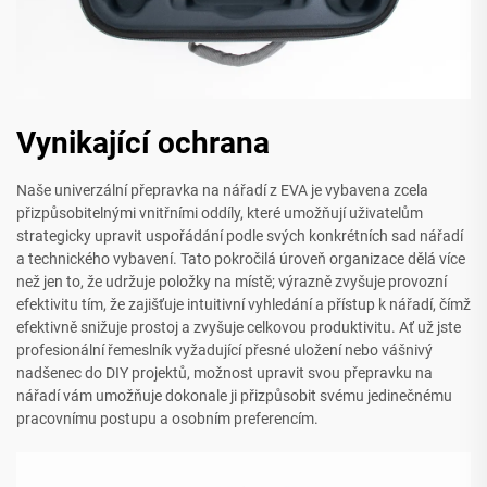
Vynikající ochrana
Naše univerzální přepravka na nářadí z EVA je vybavena zcela
přizpůsobitelnými vnitřními oddíly, které umožňují uživatelům
strategicky upravit uspořádání podle svých konkrétních sad nářadí
a technického vybavení. Tato pokročilá úroveň organizace dělá více
než jen to, že udržuje položky na místě; výrazně zvyšuje provozní
efektivitu tím, že zajišťuje intuitivní vyhledání a přístup k nářadí, čímž
efektivně snižuje prostoj a zvyšuje celkovou produktivitu. Ať už jste
profesionální řemeslník vyžadující přesné uložení nebo vášnivý
nadšenec do DIY projektů, možnost upravit svou přepravku na
nářadí vám umožňuje dokonale ji přizpůsobit svému jedinečnému
pracovnímu postupu a osobním preferencím.