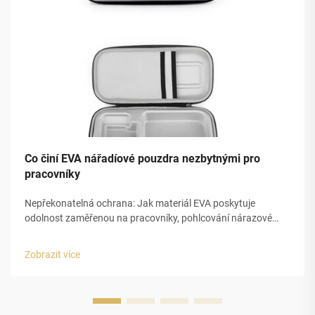
Co činí EVA nářadíové pouzdra nezbytnými pro
pracovníky
Nepřekonatelná ochrana: Jak materiál EVA poskytuje
odolnost zaměřenou na pracovníky, pohlcování nárazové
energie a odolnost proti nárazu v prostředích s vysokým
rizikem. Pěna EVA mění způsob, jakým chráníme nářadí, díky
Zobrazit více
své uzavřené buňkové struktuře, která pohlcuje nárazovou
energii ...