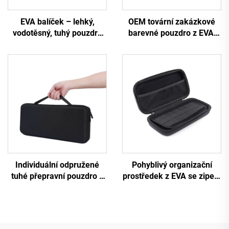
EVA balíček – lehký,
OEM tovární zakázkové
vodotěsný, tuhý pouzdro
barevné pouzdro z EVA,
pro elektronickou
vodotěsné pouzdro z PU a
klávesnici s možností
EVA pro chirurgické
individuálního nastavení –
nástroje
odolné proti otřesům,
trvanlivé, černé, vhodné
pro kempování a cestování
Individuální odpružené
Pohyblivý organizační
tuhé přepravní pouzdro z
prostředek z EVA se zipem
EVA pro klávesnici s
pro kancelářské potřeby,
pěnovým vložkem
velká kapacita, taštička na
tužky, rozšiřitelné
kancelářské potřeby v