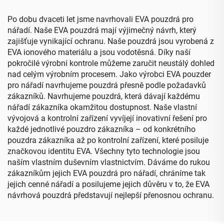
pouzdře
Po dobu dvaceti let jsme navrhovali EVA pouzdrá pro
nářadí. Naše EVA pouzdrá mají výjimečný návrh, který
zajišťuje vynikající ochranu. Naše pouzdrá jsou vyrobená z
EVA ionového materiálu a jsou vodotěsná. Díky naší
pokročilé výrobní kontrole můžeme zaručit neustálý dohled
nad celým výrobním procesem. Jako výrobci EVA pouzder
pro nářadí navrhujeme pouzdrá přesně podle požadavků
zákazníků. Navrhujeme pouzdrá, která dávají každému
nářadí zákazníka okamžitou dostupnost. Naše vlastní
vývojová a kontrolní zařízení vyvíjejí inovativní řešení pro
každé jednotlivé pouzdro zákazníka – od konkrétního
pouzdra zákazníka až po kontrolní zařízení, které posiluje
značkovou identitu EVA. Všechny tyto technologie jsou
naším vlastním duševním vlastnictvím. Dáváme do rukou
zákazníkům jejich EVA pouzdrá pro nářadí, chráníme tak
jejich cenné nářadí a posilujeme jejich důvěru v to, že EVA
návrhová pouzdrá představují nejlepší přenosnou ochranu.