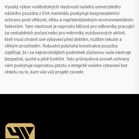
Vysoký výkon voděodolných vlastností našeho univerzálního
náčiního pouzdra z EVA materiálu poskytuje bezprecedentní
ochranu proti vlhkosti, vlhku a nepředvídatelným environmentálním
faktorům. Tato vlastnost je naprosto klíčová pro odborníky pracující
za nestabilních počasí nebo pro milovníky outdoorových aktivit,
kteří musí chránit své vybavení před deštěm, rozlitím tekutin a
vlhkým prostředím. Robustní polotuhá konstrukce pouzdra
zajišťuje, že i za nejnáročnějších podmínek zůstanou vaše nástroje
bezpečné, suché a plně funkční. Tato průmyslová úroveň ochrany
vám poskytuje naprostou jistotu o integritě vašeho vybavení bez
ohledu na to, kam vás váš projekt zavede.