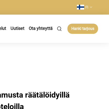
FI
elut
Uutiset
Ota yhteyttä
Hanki tarjous
musta räätälöidyillä
eloilla