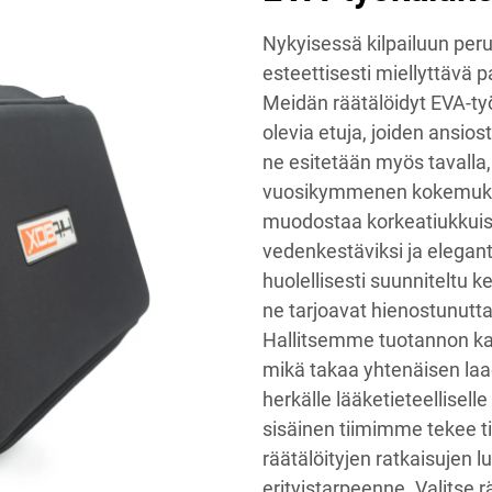
Nykyisessä kilpailuun peru
esteettisesti miellyttävä 
Meidän räätälöidyt EVA-ty
olevia etuja, joiden ansio
ne esitetään myös tavalla,
vuosikymmenen kokemuksel
muodostaa korkeatiukkuist
vedenkestäviksi ja elegant
huolellisesti suunniteltu
ne tarjoavat hienostunutta
Hallitsemme tuotannon kai
mikä takaa yhtenäisen laad
herkälle lääketieteelliselle 
sisäinen tiimimme tekee ti
räätälöityjen ratkaisujen l
erityistarpeenne. Valitse