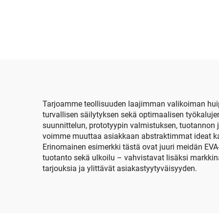
kovakuorinen
yksinkertainen
kaune
vetoketjuinen
sairaanhoitajan
stetoskoopin laukku 3M
kann
Littmann -merkkisiin
l
stetoskooppeihin
Tarjoamme teollisuuden laajimman valikoiman huip
turvallisen säilytyksen sekä optimaalisen työkalu
suunnittelun, prototyypin valmistuksen, tuotannon 
voimme muuttaa asiakkaan abstraktimmat ideat kaun
Erinomainen esimerkki tästä ovat juuri meidän EVA-
tuotanto sekä ulkoilu – vahvistavat lisäksi markk
tarjouksia ja ylittävät asiakastyytyväisyyden.