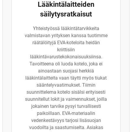
Lääkintälaitteiden
säilytysratkaisut
Yhteistyössä lääkintätarvikkeita
valmistavan yrityksen kanssa tuotimme
räätälöityjä EVA-koteloita heidän
kriittisiin
lääkintävarustekokonaisuuksiinsa.
Tavoitteena oli luoda kotelo, joka ei
ainoastaan suojasi herkkiä
lääkintälaitteita vaan täytti myös tiukat
sääntelyvaatimukset. Tiimin
suunnittelema kotelo sisälsi erityisesti
suunnitellut lokit ja vaimennukset, joilla
jokainen tarvike pysyi turvallisesti
paikoillaan. EVA-materiaalin
vedenkestävyys tarjosi lisäsuojan
vuodoilta ja saastumiselta. Asiakas