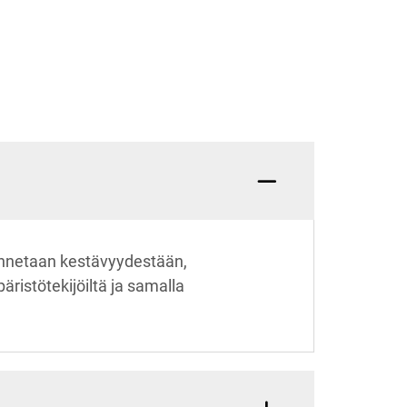
unnetaan kestävyydestään,
ristötekijöiltä ja samalla