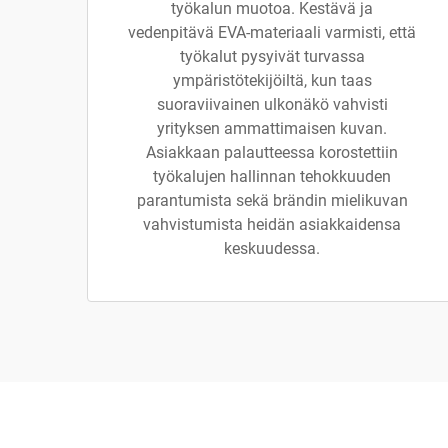
työkalun muotoa. Kestävä ja
vedenpitävä EVA-materiaali varmisti, että
työkalut pysyivät turvassa
ympäristötekijöiltä, kun taas
suoraviivainen ulkonäkö vahvisti
yrityksen ammattimaisen kuvan.
Asiakkaan palautteessa korostettiin
työkalujen hallinnan tehokkuuden
parantumista sekä brändin mielikuvan
vahvistumista heidän asiakkaidensa
keskuudessa.