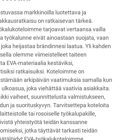
stuvassa markkinoilla luotettava ja
pakkausratkaisu on ratkaisevan tärkeä.
ökalukoteloimme tarjoavat vertaansa vailla
sta työkalunne eivät ainoastaan suojata, vaan
 joka heijastaa brändinnesi laatua. Yli kahden
la olemme viimeistelleet taiteen
a EVA-materiaalia kestäviksi,
tisiksi ratkaisuiksi. Koteloimme on
 kestämään arkipäivän vaatimuksia samalla kun
 ulkoasua, joka viehättää vaativia asiakkaita.
kki vaiheet, suunnittelusta valmistukseen,
un ja suorituskyvyn. Tarvitsettepa koteloita
laitteistolle tai rosoiselle työkalupakille,
ivistä yhteistyötä teidän kanssanne
uomiseksi, jotka täyttävät tarkasti teidän
 räätälöidyt EVA-työkalukoteloimme