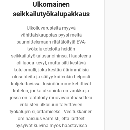
Ulkomainen
seikkailutyökalupakkaus
Ulkoiluvarusteita myyvä
vähittäiskauppias pyysi meitä
suunnittelemaan räätälöityjä EVA-
työkalukoteloita heidän
seikkailutyökalusarjoihinsa. Haasteena
oli luoda kevyt, mutta silti kestävä
kotelomalli, joka kestää äärimmäisiä
olosuhteita ja säilyy kuitenkin helposti
kuljetettavissa. Insinöörimme kehittivät
kotelon, jonka ulkopinta on vankka ja
jossa on räätälöity muovivaahtoasettelu
erilaisten ulkoiluun tarvittavien
työkalujen sijoittamiseksi. Vesitukkainen
ominaisuus varmisti, että laitteet
pysyivät kuivina myös haastavissa