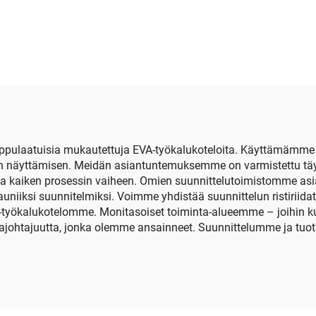
sähköinen
rautainen yksivär
uslaitteiden kotelo
optisten silmälas
vetoketjuulla,
kotelo ja puss
vedenpitävä ja
ettava matkailua ja
eiritystä varten
pulaatuisia mukautettuja EVA-työkalukoteloita. Käyttämämme 
jen näyttämisen. Meidän asiantuntemuksemme on varmistettu täy
ja kaiken prosessin vaiheen. Omien suunnittelutoimistomme asian
iiksi suunnitelmiksi. Voimme yhdistää suunnittelun ristiriidat
työkalukotelomme. Monitasoiset toiminta-alueemme – joihin kuul
inajohtajuutta, jonka olemme ansainneet. Suunnittelumme ja tuo