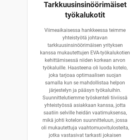
Tarkkuusinsinöörimäiset
työkalukotit
Viimeaikaisessa hankkeessa teimme
yhteistyötä johtavan
tarkkuusinsinöörimäisen yrityksen
kanssa mukautettujen EVA-työkalukotien
kehittämisessä niiden korkean arvon
työkaluille. Haasteena oli luoda kotelo,
joka tarjoaa optimaalisen suojan
samalla kun se mahdollistaa helpon
järjestelyn ja pääsyn työkaluihin.
Suunnittelutiemme työskenteli tiiviissä
yhteistyössä asiakkaan kanssa, jotta
saatiin selville heidän vaatimuksensa,
mikä johti kotelon suunnitteluun, jossa
oli mukautettuja vaahtomuovitulosteita,
jotka vastasivat tarkasti jokaisen