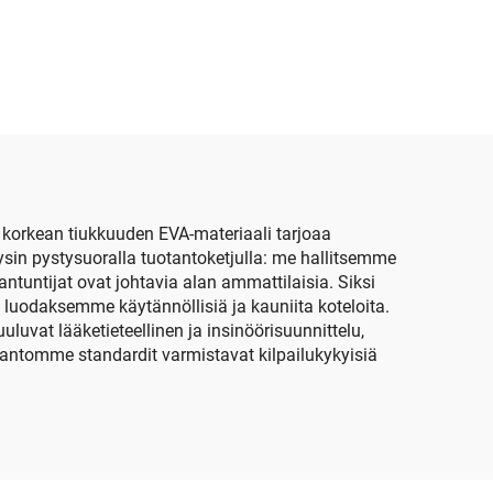
inen
laatikko, säilytyslaite
ejen
ulkoiluun, matkailuun ja
i
kauneudenhoitoon
tarkoitettuun käyttöön
korkean tiukkuuden EVA-materiaali tarjoaa
sin pystysuoralla tuotantoketjulla: me hallitsemme
tuntijat ovat johtavia alan ammattilaisia. Siksi
 luodaksemme käytännöllisiä ja kauniita koteloita.
uvat lääketieteellinen ja insinöörisuunnittelu,
tantomme standardit varmistavat kilpailukykyisiä