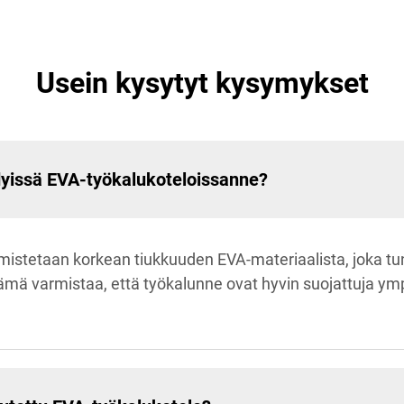
Usein kysytyt kysymykset
dyissä EVA-työkalukoteloissanne?
istetaan korkean tiukkuuden EVA-materiaalista, joka t
mä varmistaa, että työkalunne ovat hyvin suojattuja ympä