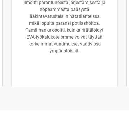
ilmoitti parantuneesta järjestämisestä ja
nopeammasta pääsystä
lääkintävarusteisiin hätätilanteissa,
mikä lopulta paransi potilashoitoa.
Tämä hanke osoitti, kuinka räätälöidyt
EVA-työkalukotelomme voivat täyttää
korkeimmat vaatimukset vaativissa
ympäristöissä.