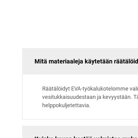
Mitä materiaaleja käytetään räätälöi
Räätälöidyt EVA-työkalukotelomme valm
vesitukkaisuudestaan ja kevyystään. Tä
helppokuljetettavia.