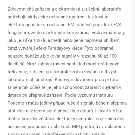
Zdravotnická zařízení a elektronická zkušební laboratoře
potřebují jak fyzické ochranné opatření, tak kvalitní
elektromagnetickou ochranu. EMI stíněné pouzdra z EVA
fungují tím, že do své konstrukce zahrnují vodivé materiály,
jako je síťka z niklu a mědi nebo pěna naplněná uhlíkem,
čímž vytvářejí efekt Faradayovy klece. Tyto ochranné
pouzdra dokážou blokovat signály v rozsahu 60 až 100
decibelů, čímž zabrání rušení například monitorů tepové
frekvence, zařízení pro lékařské zobrazování a citlivých
laboratorních přístrojů. Klíčovým důvodem, proč je toto
stínění tak důležité, je jeho schopnost zabránit chybám v
datech při přepravě zařízení. Podle výzkumu institutu
Ponemon může jediný případ rušení signálu během přepravy
stát více než sedm set čtyřicet tisíc dolarů. Hlavní složka
těchto pouzder zůstává elektricky neutrální, což z nich činí
bezpečné pro použití v blízkosti MRI přístrojů i v oblastech
s vysokou úrovní radiofrekvenční aktivity, aniž by