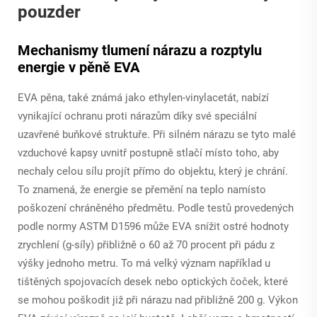
pouzder
Mechanismy tlumení nárazu a rozptylu
energie v pěně EVA
EVA pěna, také známá jako ethylen-vinylacetát, nabízí
vynikající ochranu proti nárazům díky své speciální
uzavřené buňkové struktuře. Při silném nárazu se tyto malé
vzduchové kapsy uvnitř postupně stlačí místo toho, aby
nechaly celou sílu projít přímo do objektu, který je chrání.
To znamená, že energie se přemění na teplo namísto
poškození chráněného předmětu. Podle testů provedených
podle normy ASTM D1596 může EVA snížit ostré hodnoty
zrychlení (g-síly) přibližně o 60 až 70 procent při pádu z
výšky jednoho metru. To má velký význam například u
tištěných spojovacích desek nebo optických čoček, které
se mohou poškodit již při nárazu nad přibližně 200 g. Výkon