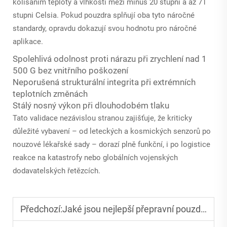
kolísáním teploty a vlhkosti mezi minus 20 stupni a až 71
stupni Celsia. Pokud pouzdra splňují oba tyto náročné
standardy, opravdu dokazují svou hodnotu pro náročné
aplikace.
Spolehlivá odolnost proti nárazu při zrychlení nad 1
500 G bez vnitřního poškození
Neporušená strukturální integrita při extrémních
teplotních změnách
Stálý nosný výkon při dlouhodobém tlaku
Tato validace nezávislou stranou zajišťuje, že kriticky
důležité vybavení – od leteckých a kosmických senzorů po
nouzové lékařské sady – dorazí plně funkční, i po logistice
reakce na katastrofy nebo globálních vojenských
dodavatelských řetězcích.
Předchozí:
Jaké jsou nejlepší přepravní pouzdra z EVA