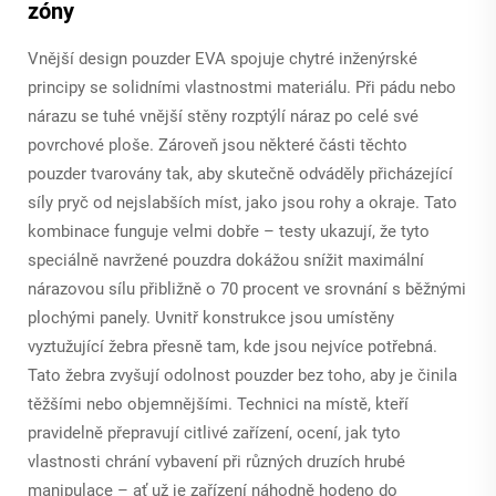
zóny
Vnější design pouzder EVA spojuje chytré inženýrské
principy se solidními vlastnostmi materiálu. Při pádu nebo
nárazu se tuhé vnější stěny rozptýlí náraz po celé své
povrchové ploše. Zároveň jsou některé části těchto
pouzder tvarovány tak, aby skutečně odváděly přicházející
síly pryč od nejslabších míst, jako jsou rohy a okraje. Tato
kombinace funguje velmi dobře – testy ukazují, že tyto
speciálně navržené pouzdra dokážou snížit maximální
nárazovou sílu přibližně o 70 procent ve srovnání s běžnými
plochými panely. Uvnitř konstrukce jsou umístěny
vyztužující žebra přesně tam, kde jsou nejvíce potřebná.
Tato žebra zvyšují odolnost pouzder bez toho, aby je činila
těžšími nebo objemnějšími. Technici na místě, kteří
pravidelně přepravují citlivé zařízení, ocení, jak tyto
vlastnosti chrání vybavení při různých druzích hrubé
manipulace – ať už je zařízení náhodně hodeno do