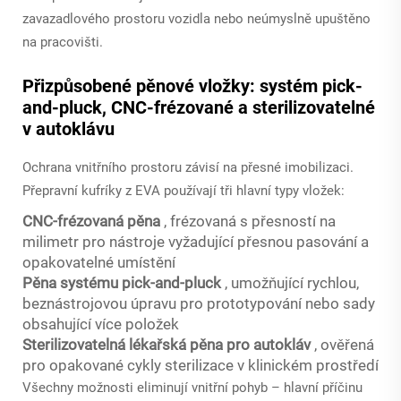
zavazadlového prostoru vozidla nebo neúmyslně upuštěno
na pracovišti.
Přizpůsobené pěnové vložky: systém pick-
and-pluck, CNC-frézované a sterilizovatelné
v autoklávu
Ochrana vnitřního prostoru závisí na přesné imobilizaci.
Přepravní kufríky z EVA používají tři hlavní typy vložek:
CNC-frézovaná pěna
, frézovaná s přesností na
milimetr pro nástroje vyžadující přesnou pasování a
opakovatelné umístění
Pěna systému pick-and-pluck
, umožňující rychlou,
beznástrojovou úpravu pro prototypování nebo sady
obsahující více položek
Sterilizovatelná lékařská pěna pro autokláv
, ověřená
pro opakované cykly sterilizace v klinickém prostředí
Všechny možnosti eliminují vnitřní pohyb – hlavní příčinu