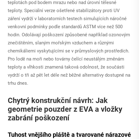
teplotách pod bodem mrazu nebo nad úrovní tělesné
teploty. Speciální verze ošetřené stabilizátory proti UV
záření vydrží v laboratorních testech simulujících náročné
venkovní podmínky podle standardů ASTM více než 500
hodin. Odolávají poškození způsobené například ozonovým
znečištěním, slaným mořským vzduchem a různými
chemikáliemi vyskytujícími se v průmyslových prostředích.
Pro lodě na moři nebo továrny čelící neustálým změnám
teploty a vlhkosti znamená taková odolnost, že součásti
vydrží o tři až pět let déle než běžné alternativy dostupné na
trhu dnes.
Chytrý konstrukční návrh: Jak
geometrie pouzder z EVA a vložky
zabrání poškození
Tuhost vnějšího pláště a tvarované nárazové