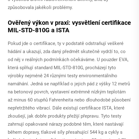
způsobovala jakékoli problémy.
Ověřený výkon v praxi: vysvětlení certifikace
MIL-STD-810G a ISTA
Pokud jde o certifikace, ty v podstatě odstraňují veškeré
hádání a ukazují, zda daný předmět skutečně vydrží to, co
od něj v reálných podmínkách očekáváme. U pouzder EVA,
která splňují standard MIL-STD-810G, procházejí tyto
výrobky nejméně 24 různými testy environmentálního
namáhání. Jedná se například o jejich pád z výšky 12 metrů
na betonový povrch, vystavení extrémně nízkým teplotám
až minus 60 stupňů Fahrenheita nebo dlouhodobé působení
nepřetržitého vibrací. Dále existují certifikace ISTA, které
zkoušejí, jak dobře produkty přežijí přepravu. Tyto testy
zahrnují opakované nárazy podobné těm, které nastávají
během dopravy, tlakové síly přesahující 544 kg a cykly s