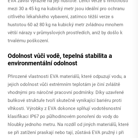
EVA závisí výrazně na její hustotě. Lehčí verze s hmotností
mezi 30 a 45 kg na kubický metr jsou ideální pro ochranu
citlivého lékařského vybavení, zatímco těžší verze s
hustotou 60 až 80 kg na kubický metr zvládnou mnohem
větší nárazy v průmyslových prostředích, aniž by došlo k
trvalému poškození.
Odolnost vůči vodě, tepelná stabilita a
environmentální odolnost
Přirozené vlastnosti EVA materiálů, které odpuzují vodu, a
jejich odolnost vůči extrémním teplotám je činí zvláště
vhodnými pro náročné pracovní podmínky. Díky uzavřené
buňkové struktuře tvoří skutečně vynikající bariéru proti
vlhkosti. Výrobky z EVA dokonce splňují vodotěsnostní
klasifikaci IP67 po půlhodinovém ponoření do vody do
hloubky jednoho metru. Na rozdíl od jiných materiálů, které
se při zatížení praskají nebo tají, zůstává EVA pružný i při