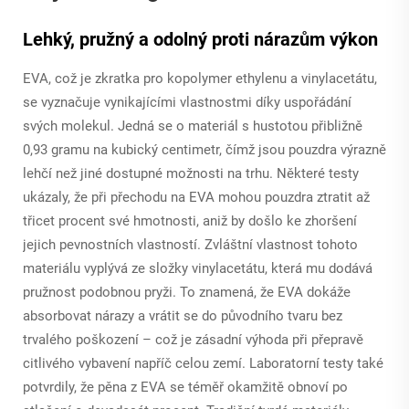
Lehký, pružný a odolný proti nárazům výkon
EVA, což je zkratka pro kopolymer ethylenu a vinylacetátu,
se vyznačuje vynikajícími vlastnostmi díky uspořádání
svých molekul. Jedná se o materiál s hustotou přibližně
0,93 gramu na kubický centimetr, čímž jsou pouzdra výrazně
lehčí než jiné dostupné možnosti na trhu. Některé testy
ukázaly, že při přechodu na EVA mohou pouzdra ztratit až
třicet procent své hmotnosti, aniž by došlo ke zhoršení
jejich pevnostních vlastností. Zvláštní vlastnost tohoto
materiálu vyplývá ze složky vinylacetátu, která mu dodává
pružnost podobnou pryži. To znamená, že EVA dokáže
absorbovat nárazy a vrátit se do původního tvaru bez
trvalého poškození – což je zásadní výhoda při přepravě
citlivého vybavení napříč celou zemí. Laboratorní testy také
potvrdily, že pěna z EVA se téměř okamžitě obnoví po