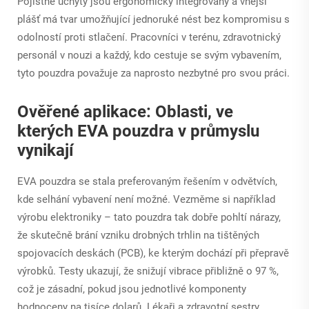
Pojistné úchyty jsou ergonomicky integrovány a vnější
plášť má tvar umožňující jednoruké nést bez kompromisu s
odolností proti stlačení. Pracovníci v terénu, zdravotnický
personál v nouzi a každý, kdo cestuje se svým vybavením,
tyto pouzdra považuje za naprosto nezbytné pro svou práci.
Ověřené aplikace: Oblasti, ve
kterých EVA pouzdra v průmyslu
vynikají
EVA pouzdra se stala preferovaným řešením v odvětvích,
kde selhání vybavení není možné. Vezměme si například
výrobu elektroniky – tato pouzdra tak dobře pohltí nárazy,
že skutečně brání vzniku drobných trhlin na tištěných
spojovacích deskách (PCB), ke kterým dochází při přepravě
výrobků. Testy ukazují, že snižují vibrace přibližně o 97 %,
což je zásadní, pokud jsou jednotlivé komponenty
hodnoceny na tisíce dolarů. Lékaři a zdravotní sestry