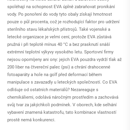
spoléhají na schopnost EVA úplně zabraňovat pronikání
vody. Po ponoření do vody tyto obaly získají hmotnost
pouze o půl procenta, což je rozhodující faktor pro udržení
sterilního stavu lékařských přístrojů. Také vojenské a
letecké organizace je velmi cení, protože EVA zůstává
pružná i při teplotě mínus 40 °C a bez prasknutí snáší
extrémní teplotní výkyvy vysokého letu. Sportovní firmy
nejsou opomíjeny ani ony: jejich EVA pouzdra vydrží tlak až
200 liber na čtvereční palec (psi) a chrání drahocenné
fotoaparáty a hole na golf před deformací během
manipulace s zavazadly u leteckých společností. Co EVA
odlišuje od ostatních materiálů? Nezareaguje s
chemikáliemi, odolává náročným prostředím a zachovává
svůj tvar za jakýchkoli podmínek. V oborech, kde selhání
vybavení znamená katastrofu, tato kombinace vlastností
prostě nemá konkurenci.