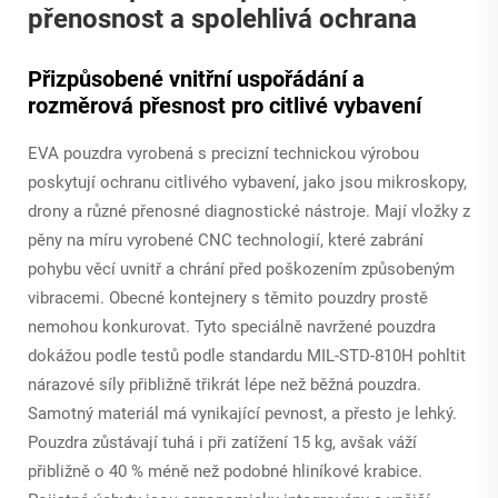
přenosnost a spolehlivá ochrana
Přizpůsobené vnitřní uspořádání a
rozměrová přesnost pro citlivé vybavení
EVA pouzdra vyrobená s precizní technickou výrobou
poskytují ochranu citlivého vybavení, jako jsou mikroskopy,
drony a různé přenosné diagnostické nástroje. Mají vložky z
pěny na míru vyrobené CNC technologií, které zabrání
pohybu věcí uvnitř a chrání před poškozením způsobeným
vibracemi. Obecné kontejnery s těmito pouzdry prostě
nemohou konkurovat. Tyto speciálně navržené pouzdra
dokážou podle testů podle standardu MIL-STD-810H pohltit
nárazové síly přibližně třikrát lépe než běžná pouzdra.
Samotný materiál má vynikající pevnost, a přesto je lehký.
Pouzdra zůstávají tuhá i při zatížení 15 kg, avšak váží
přibližně o 40 % méně než podobné hliníkové krabice.