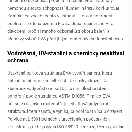
stlačení o devadesát procent. Tradiční tvrdé materiály
nemohou s touto schopností tlumení nárazů konkurrovat.
Kombinace všech těchto vlastností – nízká hmotnost,
odolnost proti nárazům a krátká doba regenerace – je
důvodem, proč si mnoho odborníků z oboru balení a
přepravy vybírá EVA před jinými materiály dostupnými dnes.
Vodotěsná, UV-stabilní a chemicky neaktivní
ochrana
Uzavřená buňková struktura EVA vytváří bariéru, která
účinně brání pronikání vlhkosti. Zkoušky ukazují, že
absorpce vody zůstává pod 0,5 % i při dlouhodobém
ponoření podle standardu ASTM D1056. Tím, co EVA
odlišuje od jiných materiálů, je její síťová polymerní
struktura, která zajišťuje vynikající odolnost vůči UV záření.
Po více než 500 hodinách v urychlených počasívních
zkouškách podle pokynů ISO 4892-3 neukazují vzorky žádné