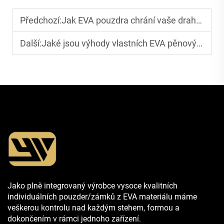
Předchozí:
Jak EVA pouzdra chrání vaše drahé vybavení
Další:
Jaké jsou výhody vlastních EVA pěnových vložek
Jako plně integrovaný výrobce vysoce kvalitních
individuálních pouzder/zámků z EVA materiálu máme
veškerou kontrolu nad každým stehem, formou a
dokončením v rámci jednoho zařízení.