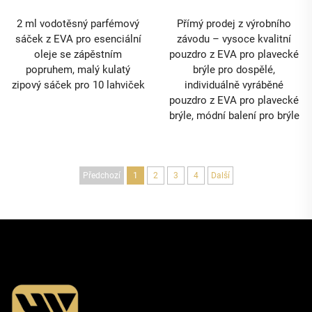
2 ml vodotěsný parfémový
Přímý prodej z výrobního
sáček z EVA pro esenciální
závodu – vysoce kvalitní
oleje se zápěstním
pouzdro z EVA pro plavecké
popruhem, malý kulatý
brýle pro dospělé,
zipový sáček pro 10 lahviček
individuálně vyráběné
pouzdro z EVA pro plavecké
brýle, módní balení pro brýle
Předchozí
1
2
3
4
Další