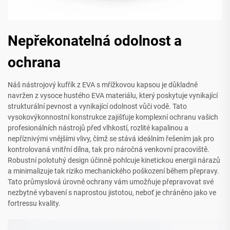
Nepřekonatelná odolnost a
ochrana
Náš nástrojový kufřík z EVA s mřížkovou kapsou je důkladně
navržen z vysoce hustého EVA materiálu, který poskytuje vynikající
strukturální pevnost a vynikající odolnost vůči vodě. Tato
vysokovýkonnostní konstrukce zajišťuje komplexní ochranu vašich
profesionálních nástrojů před vlhkostí, rozlité kapalinou a
nepříznivými vnějšími vlivy, čímž se stává ideálním řešením jak pro
kontrolovaná vnitřní dílna, tak pro náročná venkovní pracoviště.
Robustní polotuhý design účinně pohlcuje kinetickou energii nárazů
a minimalizuje tak riziko mechanického poškození během přepravy.
Tato průmyslová úrovně ochrany vám umožňuje přepravovat své
nezbytné vybavení s naprostou jistotou, neboť je chráněno jako ve
fortressu kvality.