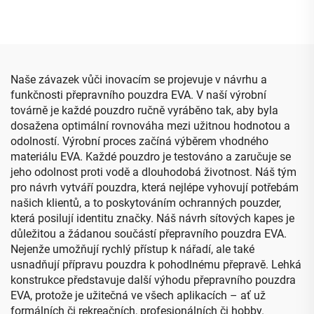
zařízení – vhodné pro
velká kapacita, taštička na
venkovní aktivity,
tužky, rozšiřitelné
cestování i kosmetické
kancelářské potřeby v
účely
pouzdře
Naše závazek vůči inovacím se projevuje v návrhu a
funkčnosti přepravního pouzdra EVA. V naší výrobní
továrně je každé pouzdro ručně vyráběno tak, aby byla
dosažena optimální rovnováha mezi užitnou hodnotou a
odolností. Výrobní proces začíná výběrem vhodného
materiálu EVA. Každé pouzdro je testováno a zaručuje se
jeho odolnost proti vodě a dlouhodobá životnost. Náš tým
pro návrh vytváří pouzdra, která nejlépe vyhovují potřebám
našich klientů, a to poskytováním ochranných pouzder,
která posilují identitu značky. Náš návrh sítových kapes je
důležitou a žádanou součástí přepravního pouzdra EVA.
Nejenže umožňují rychlý přístup k nářadí, ale také
usnadňují přípravu pouzdra k pohodlnému přepravě. Lehká
konstrukce představuje další výhodu přepravního pouzdra
EVA, protože je užitečná ve všech aplikacích – ať už
formálních či rekreačních, profesionálních či hobby.