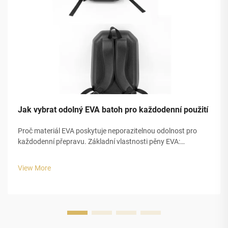
Jak vybrat odolný EVA batoh pro každodenní použití
Proč materiál EVA poskytuje neporazitelnou odolnost pro
každodenní přepravu. Základní vlastnosti pěny EVA:
pružnost, vodotěsnost a tlumení nárazů. Pěna EVA se
skutečně vyniká pro každodenní přepravu díky třem hlavním
View More
charakteristikám, které ji činí tak...