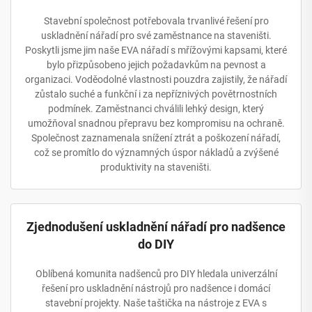
Stavební společnost potřebovala trvanlivé řešení pro
uskladnění nářadí pro své zaměstnance na staveništi.
Poskytli jsme jim naše EVA nářadí s mřížovými kapsami, které
bylo přizpůsobeno jejich požadavkům na pevnost a
organizaci. Voděodolné vlastnosti pouzdra zajistily, že nářadí
zůstalo suché a funkční i za nepříznivých povětrnostních
podmínek. Zaměstnanci chválili lehký design, který
umožňoval snadnou přepravu bez kompromisu na ochraně.
Společnost zaznamenala snížení ztrát a poškození nářadí,
což se promítlo do významných úspor nákladů a zvýšené
produktivity na staveništi.
Zjednodušení uskladnění nářadí pro nadšence
do DIY
Oblíbená komunita nadšenců pro DIY hledala univerzální
řešení pro uskladnění nástrojů pro nadšence i domácí
stavební projekty. Naše taštička na nástroje z EVA s