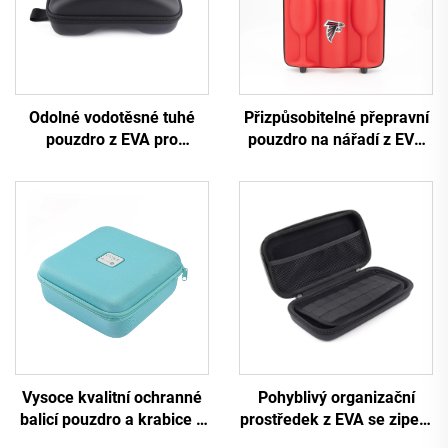
Odolné vodotěsné tuhé
Přizpůsobitelné přepravní
pouzdro z EVA pro
pouzdro na nářadí z EVA
lyžařské brýle
se zipem, ochranné
přepravní pouzdro na vína
z EVA, taštička z EVA s
pěnovým vložkem
Vysoce kvalitní ochranné
Pohyblivý organizační
balicí pouzdro a krabice z
prostředek z EVA se zipem
EVA pro skladování
pro kancelářské potřeby,