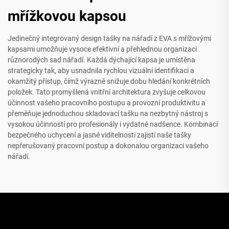
mřížkovou kapsou
Jedinečný integrovaný design tašky na nářadí z EVA s mřížovými
kapsami umožňuje vysoce efektivní a přehlednou organizaci
různorodých sad nářadí. Každá dýchající kapsa je umístěna
strategicky tak, aby usnadnila rychlou vizuální identifikaci a
okamžitý přístup, čímž výrazně snižuje dobu hledání konkrétních
položek. Tato promyšlená vnitřní architektura zvyšuje celkovou
účinnost vašeho pracovního postupu a provozní produktivitu a
přeměňuje jednoduchou skladovací tašku na nezbytný nástroj s
vysokou účinností pro profesionály i vydatné nadšence. Kombinací
bezpečného uchycení a jasné viditelnosti zajistí naše tašky
nepřerušovaný pracovní postup a dokonalou organizaci vašeho
nářadí.