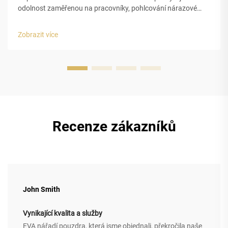
odolnost zaměřenou na pracovníky, pohlcování nárazové
energie a odolnost proti nárazu v prostředích s vysokým
rizikem. Pěna EVA mění způsob, jakým chráníme nářadí, díky
Zobrazit více
své uzavřené buňkové struktuře, která pohlcuje nárazovou
energii ...
Recenze zákazníků
John Smith
Vynikající kvalita a služby
EVA nářadí pouzdra, která jsme objednali, překročila naše