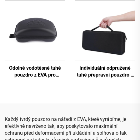
individuální taštička na
esenciálními oleji
tenisovou raketu
Odolné vodotěsné tuhé
Individuální odpružené
pouzdro z EVA pro
tuhé přepravní pouzdro z
lyžařské brýle
EVA pro klávesnici s
pěnovým vložkem
Každý tvrdý pouzdro na nářadí z EVA, které vyrábíme, je
efektivně navrženo tak, aby poskytovalo maximální
ochranu před deformacemi při ukládání a splňovalo tak
ochranné požadavky různých profesionálů v různých