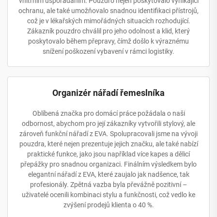
vnitřním uspořádáním. Pouzdro nejen poskytovalo vynikající
ochranu, ale také umožňovalo snadnou identifikaci přístrojů,
což je v lékařských mimořádných situacích rozhodující.
Zákazník pouzdro chválil pro jeho odolnost a klid, který
poskytovalo během přepravy, čímž došlo k výraznému
snížení poškození vybavení v rámci logistiky.
Organizér nářadí řemeslníka
Oblíbená značka pro domácí práce požádala o naši
odbornost, abychom pro její zákazníky vytvořili stylový, ale
zároveň funkční nářadí z EVA. Spolupracovali jsme na vývoji
pouzdra, které nejen prezentuje jejich značku, ale také nabízí
praktické funkce, jako jsou například více kapes a dělicí
přepážky pro snadnou organizaci. Finálním výsledkem bylo
elegantní nářadí z EVA, které zaujalo jak nadšence, tak
profesionály. Zpětná vazba byla převážně pozitivní –
uživatelé ocenili kombinaci stylu a funkčnosti, což vedlo ke
zvýšení prodejů klienta o 40 %.