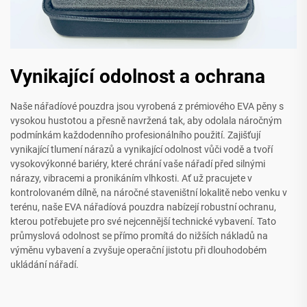
Vynikající odolnost a ochrana
Naše nářadíové pouzdra jsou vyrobená z prémiového EVA pěny s
vysokou hustotou a přesně navržená tak, aby odolala náročným
podmínkám každodenního profesionálního použití. Zajišťují
vynikající tlumení nárazů a vynikající odolnost vůči vodě a tvoří
vysokovýkonné bariéry, které chrání vaše nářadí před silnými
nárazy, vibracemi a pronikáním vlhkosti. Ať už pracujete v
kontrolovaném dílně, na náročné staveništní lokalitě nebo venku v
terénu, naše EVA nářadíová pouzdra nabízejí robustní ochranu,
kterou potřebujete pro své nejcennější technické vybavení. Tato
průmyslová odolnost se přímo promítá do nižších nákladů na
výměnu vybavení a zvyšuje operační jistotu při dlouhodobém
ukládání nářadí.