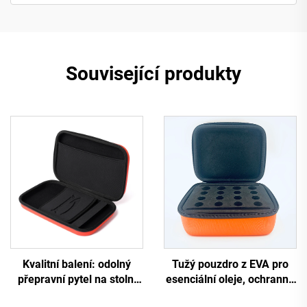
Související produkty
Kvalitní balení: odolný
Tužý pouzdro z EVA pro
přepravní pytel na stolní
esenciální oleje, ochranná
tenis, vyložená taštička,
krabice pro lahvičky s