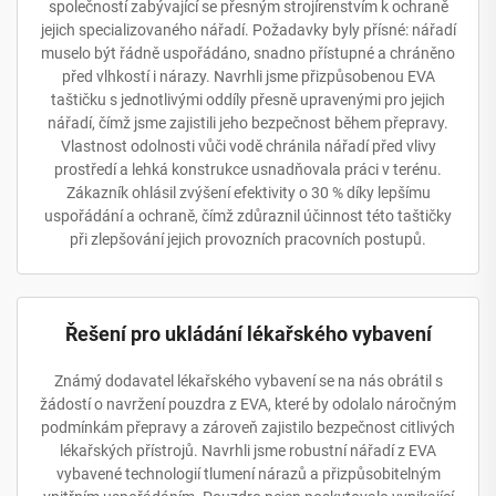
společností zabývající se přesným strojírenstvím k ochraně
jejich specializovaného nářadí. Požadavky byly přísné: nářadí
muselo být řádně uspořádáno, snadno přístupné a chráněno
před vlhkostí i nárazy. Navrhli jsme přizpůsobenou EVA
taštičku s jednotlivými oddíly přesně upravenými pro jejich
nářadí, čímž jsme zajistili jeho bezpečnost během přepravy.
Vlastnost odolnosti vůči vodě chránila nářadí před vlivy
prostředí a lehká konstrukce usnadňovala práci v terénu.
Zákazník ohlásil zvýšení efektivity o 30 % díky lepšímu
uspořádání a ochraně, čímž zdůraznil účinnost této taštičky
při zlepšování jejich provozních pracovních postupů.
Řešení pro ukládání lékařského vybavení
Známý dodavatel lékařského vybavení se na nás obrátil s
žádostí o navržení pouzdra z EVA, které by odolalo náročným
podmínkám přepravy a zároveň zajistilo bezpečnost citlivých
lékařských přístrojů. Navrhli jsme robustní nářadí z EVA
vybavené technologií tlumení nárazů a přizpůsobitelným