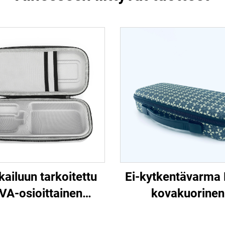
ailuun tarkoitettu
Ei-kytkentävarma
VA-osioittainen
kovakuorinen
arastointipussi,
matkatyökalukosket