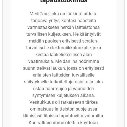
tapaustutkimus
MediCare, joka on lääkintälaitteita
tarjoava yritys, kohtasi haasteita
varmistaakseen herkän laitteistonsa
turvallisen kuljetuksen. He kääntyivät
meidän puoleen erityisesti scratch-
turvalliselle elektroniikkalaukulle, joka
kestää lääketieteellisen alan
vaatimuksia. Meidän insinöörimme
suunnittelivat laukun, jossa on erityisesti
erilaisten laitteiden turvalliselle
säilytykselle tarkoitettuja osioita ja joka
estää naarmujen ja vaurioiden
syntymisen kuljetuksen aikana.
Vesitukkuus oli ratkaisevan tärkeä
ominaisuus laitteiston suojelussa
kliinisissä tiloissa tapahtuvilta valumilta.
Kun ratkaisumme otettiin käyttöön,