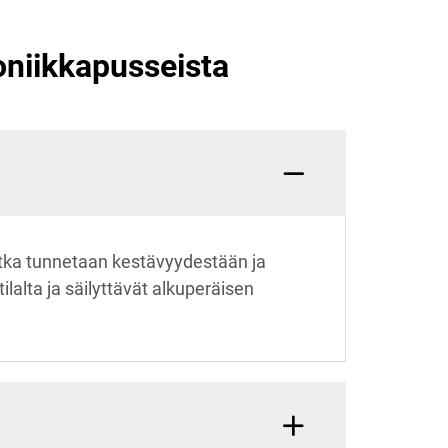
oniikkapusseista
otka tunnetaan kestävyydestään ja
alta ja säilyttävät alkuperäisen