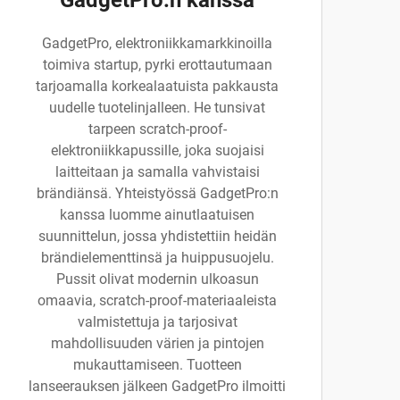
GadgetPro:n kanssa
GadgetPro, elektroniikkamarkkinoilla
toimiva startup, pyrki erottautumaan
tarjoamalla korkealaatuista pakkausta
uudelle tuotelinjalleen. He tunsivat
tarpeen scratch-proof-
elektroniikkapussille, joka suojaisi
laitteitaan ja samalla vahvistaisi
brändiänsä. Yhteistyössä GadgetPro:n
kanssa luomme ainutlaatuisen
suunnittelun, jossa yhdistettiin heidän
brändielementtinsä ja huippusuojelu.
Pussit olivat modernin ulkoasun
omaavia, scratch-proof-materiaaleista
valmistettuja ja tarjosivat
mahdollisuuden värien ja pintojen
mukauttamiseen. Tuotteen
lanseerauksen jälkeen GadgetPro ilmoitti