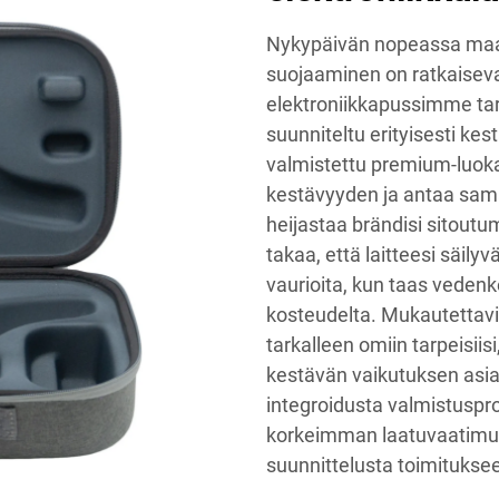
Nykypäivän nopeassa maail
suojaaminen on ratkaise
elektroniikkapussimme tarj
suunniteltu erityisesti ke
valmistettu premium-luoka
kestävyyden ja antaa sama
heijastaa brändisi sitou
takaa, että laitteesi säily
vaurioita, kun taas vedenk
kosteudelta. Mukautettavie
tarkalleen omiin tarpeisiis
kestävän vaikutuksen asi
integroidusta valmistuspr
korkeimman laatuvaatimus
suunnittelusta toimituksee