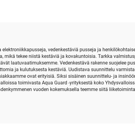
uljetettava EVA-
kahvalla ja EV
uovattu kansi,
leikattavalla
isuusmallinen tuote
vaahtomuovill
troniikkapusseja, vedenkestäviä pusseja ja henkilökohtaise
a, mikä tekee niistä kestäviä ja kovakuntoisia. Tarkka valmist
ävät laatuvaatimuksemme. Vedenkestävä rakenne suojelee pussej
omia ja kulutuksesta kestäviä. Uudistava suunnittelu varmista
akkaamme ovat erityisiä. Siksi sisäinen suunnittelu- ja insinöö
valloissa toimivasta Aqua Guard -yrityksestä koko Yhdysvallois
kahdenkymmenen vuoden kokemuksella teemme siitä liiketoimint