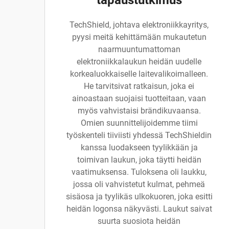
tapaustutkimus
TechShield, johtava elektroniikkayritys,
pyysi meitä kehittämään mukautetun
naarmuuntumattoman
elektroniikkalaukun heidän uudelle
korkealuokkaiselle laitevalikoimalleen.
He tarvitsivat ratkaisun, joka ei
ainoastaan suojaisi tuotteitaan, vaan
myös vahvistaisi brändikuvaansa.
Omien suunnittelijoidemme tiimi
työskenteli tiiviisti yhdessä TechShieldin
kanssa luodakseen tyylikkään ja
toimivan laukun, joka täytti heidän
vaatimuksensa. Tuloksena oli laukku,
jossa oli vahvistetut kulmat, pehmeä
sisäosa ja tyylikäs ulkokuoren, joka esitti
heidän logonsa näkyvästi. Laukut saivat
suurta suosiota heidän