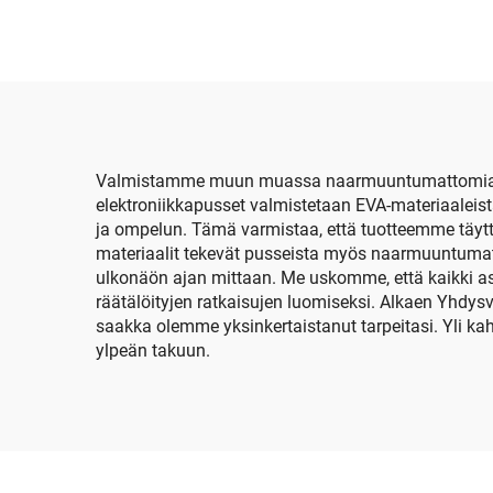
kuoren kuljetuslaatikko
k
meikkipusseille ja
m
vetoketjulla varustetut
teoll
kovat EVA-
kosmetiikkapussit ja -
koteloit sekä räätälöity
Valmistamme muun muassa naarmuuntumattomia elek
elektroniikkapusset valmistetaan EVA-materiaaleist
logo
ja ompelun. Tämä varmistaa, että tuotteemme täytt
materiaalit tekevät pusseista myös naarmuuntumatt
ulkonäön ajan mittaan. Me uskomme, että kaikki asi
räätälöityjen ratkaisujen luomiseksi. Alkaen Yhdys
saakka olemme yksinkertaistanut tarpeitasi. Yli 
ylpeän takuun.