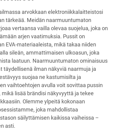
massa arvokkaan elektroniikkalaitteistosi
van tärkeää. Meidän naarmuuntumaton
oaa vertaansa vailla olevaa suojelua, joka on
stämään arjen vaatimuksia. Pussit on
n EVA-materiaaleista, mikä takaa niiden
lla sileän, ammattimaisen ulkoasun, joka
tumista laatuun. Naarmuuntumaton ominaisuus
vät täydellisenä ilman näkyviä naarmuja ja
estävyys suojaa ne kastumisilta ja
n vaihtoehtojen avulla voit sovittaa pussin
i, mikä lisää brändisi näkyvyyttä ja tekee
akkaasiin. Olemme ylpeitä kokonaan
osessistamme, joka mahdollistaa
tason säilyttämisen kaikissa vaiheissa –
n asti.