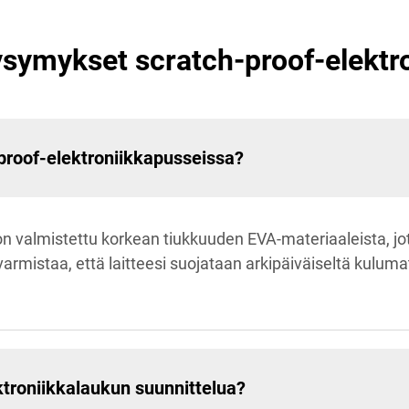
ysymykset scratch-proof-elektr
proof-elektroniikkapusseissa?
n valmistettu korkean tiukkuuden EVA-materiaaleista, j
taa, että laitteesi suojataan arkipäiväiseltä kulumatil
troniikkalaukun suunnittelua?