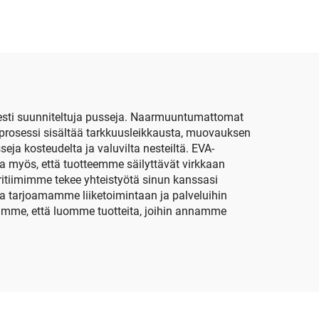
A-
kotelo, kannettavat EVA-
laatikot ja -kotelot
a
sti suunniteltuja pusseja. Naarmuuntumattomat
usprosessi sisältää tarkkuusleikkausta, muovauksen
a kosteudelta ja valuvilta nesteiltä. EVA-
a myös, että tuotteemme säilyttävät virkkaan
ritiimimme tekee yhteistyötä sinun kanssasi
sa tarjoamamme liiketoimintaan ja palveluihin
amme, että luomme tuotteita, joihin annamme