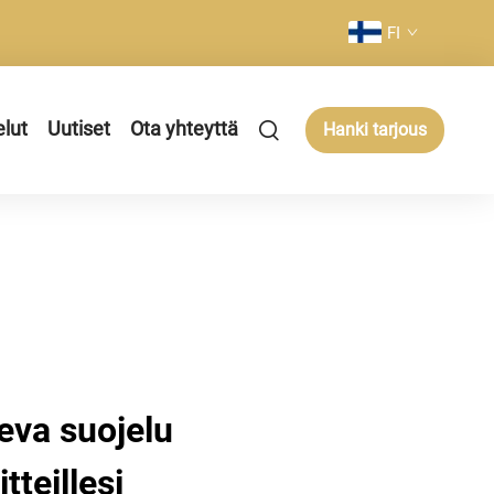
FI
elut
Uutiset
Ota yhteyttä
Hanki tarjous
leva suojelu
tteillesi