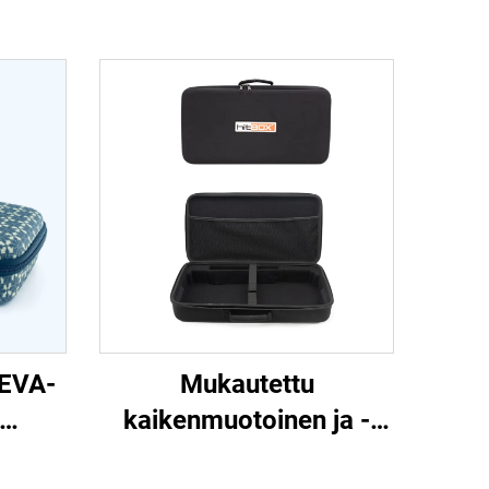
 EVA-
Mukautettu
kaikenmuotoinen ja -
inlaatikko
kokoinen logo-EVA-