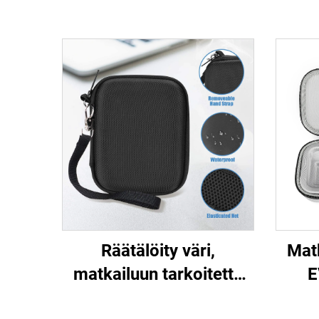
Räätälöity väri,
Matk
matkailuun tarkoitettu
E
pölynsuojainen kova
v