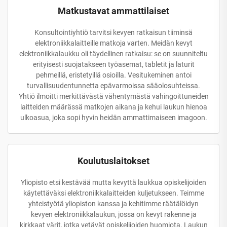
Matkustavat ammattilaiset
Konsultointiyhtiö tarvitsi kevyen ratkaisun tiiminsä
elektroniikkalaitteille matkoja varten. Meidän kevyt
elektroniikkalaukku oli täydellinen ratkaisu: se on suunniteltu
erityisesti suojatakseen työasemat, tabletit ja laturit
pehmeillä, eristetyillä osioilla. Vesitukeminen antoi
turvallisuudentunnetta epävarmoissa sääolosuhteissa.
Yhtiö ilmoitti merkittävästä vähentymästä vahingoittuneiden
laitteiden määrässä matkojen aikana ja kehui laukun hienoa
ulkoasua, joka sopi hyvin heidän ammattimaiseen imagoon.
Koulutuslaitokset
Yliopisto etsi kestävää mutta kevyttä laukkua opiskelijoiden
käytettäväksi elektroniikkalaitteiden kuljetukseen. Teimme
yhteistyötä yliopiston kanssa ja kehitimme räätälöidyn
kevyen elektroniikkalaukun, jossa on kevyt rakenne ja
kirkkaat värit, jotka vetävät opiskelijoiden huomiota. Laukun