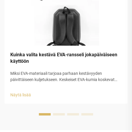
Kuinka valita kestävä EVA-ransseli jokapäiväiseen
käyttöön
Miksi EVA-materiaali tarjoaa parhaan kestävyyden
päivittäiseen kuljetukseen. Keskeiset EVA-kumia koskevat
ominaisuudet: joustavuus, vedenpitävyys ja iskunabsorptio.
EVA-kumi erottautuu todella hyvin päivittäiseen kuljetukseen,
Näytä lisää
koska sen kolme pääominaisuutta tekevät siitä...