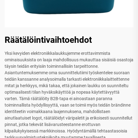
Räätälöintivaihtoehdot
Yksi kevyiden elektroniikkalaukkujemme erottavimmista
ominaisuuksista on laaja mahdollisuus mukauttaa sisäisiä osastoja
täysin teidän erityisiin toiminnallisiin tarpeittonne.
Asiantuntemuksemme oma suunnittelutiimi työskentelee suoraan
teidän kanssanne analysoimalla tarkasti elektroniikkalaitteittenne
mitat ja herkkyys, mikä takaa, että jokainen laukku on suunniteltu
optimaalisesti tilan hyväksikäyttöä ja nopeaa käytettävyyttä
varten. Tämä räätälöity B2B-tapa ei ainoastaan paranna
toiminnallista hyödyllisyyttä, vaan se toimii myös teidän brändinne
identiteetin voimakkaana laajennuksena, mahdollistaen
ainutlaatuiset logot, räätälöidyt väripaletit ja erikoisesti suunnitellut
pinnat, jotka tekevät lisävarusteestanne erottuvan
kilpailukykyisessä markkinoissa. Hyödyntämällä tehtaastasoisia
tarkkuusvalmistustekniikoita muutamme tavallisesta