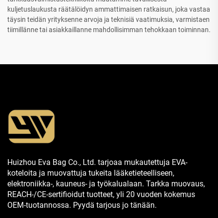
kuljetuslaukusta räätälöidyn ammattimaisen ratkaisun, joka vastaa
täysin teidän yrityksenne arvoja ja teknisiä vaatimuksia, varmistaen
tiimillänne tai asiakkaillanne mahdollisimman tehokkaan toiminnan.
Huizhou Eva Bag Co., Ltd. tarjoaa mukautettuja EVA-
koteloita ja muovattuja tukeita lääketieteelliseen,
elektroniikka-, kauneus- ja työkalualaan. Tarkka muovaus,
REACH-/CE-sertifioidut tuotteet, yli 20 vuoden kokemus
OEM-tuotannossa. Pyydä tarjous jo tänään.