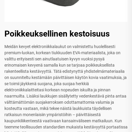
Poikkeuksellinen kestoisuus
Meidän kevyet elektroniikkalaukut on valmistettu huolellisesti
premium-luokan, korkean tiukkuuden EVA-materiaalista, joka on
valittu erityisesti sen ainutlaatuisen kyvyn vuoksi pysyä
erinomaisen kevyenä samalla kun se tarjoaa poikkeuksellista
rakenteellista kestävyyttä. Tätä edistynyttä yhdistelmämateriaalia
on suunniteltu kestämään päivittäisen käytön kovia vaatimuksia, ja
se toimii jäykkenä suojana, joka suojaa herkkiä
elektroniikkalaitteitasi korkean nopeuden iskuilta ja pinnan
naarmuilta. Lisäksi laukkujen sisällytetty vedenkestävä pinta antaa
välttämättömän suojakerroksen odottamattomia valumia ja
kosteutta vastaan, mikä tekee näistä laukkuista täydellisen
ratkaisun monenlaisiin ympäristöihin – päivittäisestä
kaupunkiliikenteestä vaativaan kansainväliseen matkailuun. Kun
teemme teollisuuden standardien mukaista kestävyyttä portaatissa