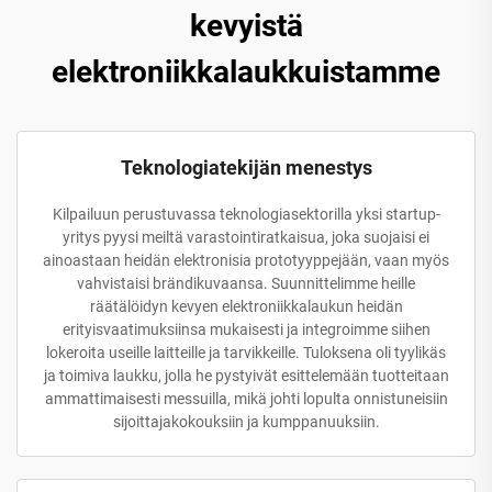
kevyistä
elektroniikkalaukkuistamme
Teknologiatekijän menestys
Kilpailuun perustuvassa teknologiasektorilla yksi startup-
yritys pyysi meiltä varastointiratkaisua, joka suojaisi ei
ainoastaan heidän elektronisia prototyyppejään, vaan myös
vahvistaisi brändikuvaansa. Suunnittelimme heille
räätälöidyn kevyen elektroniikkalaukun heidän
erityisvaatimuksiinsa mukaisesti ja integroimme siihen
lokeroita useille laitteille ja tarvikkeille. Tuloksena oli tyylikäs
ja toimiva laukku, jolla he pystyivät esittelemään tuotteitaan
ammattimaisesti messuilla, mikä johti lopulta onnistuneisiin
sijoittajakokouksiin ja kumppanuuksiin.