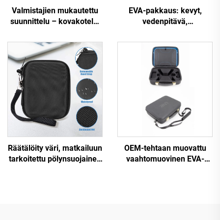
Valmistajien mukautettu
EVA-pakkaus: kevyt,
suunnittelu – kovakotelo,
vedenpitävä,
suosittu matkakotelo EVA-
kovakuorinen,
materiaalista
mukautettava sähköisen
kosketinsoittimen
säilytyslaatikko –
maanjäristyksenvastainen,
kestävä, musta;
käytettävissä
leiriytymiseen ja
matkailuun.
Räätälöity väri, matkailuun
OEM-tehtaan muovattu
tarkoitettu pölynsuojainen
vaahtomuovinen EVA-
kova kuoren
sisäosa suojakova kotelo,
kuljetuslaatikko
dronevarusteiden
meikkipusseille ja
kantokotelo
vetoketjulla varustetut
kovat EVA-