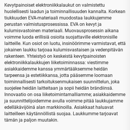
kosmetiikkapussit ja -
Kevytpainoiset elektroniikkalaukut on valmistettu
koteloit sekä räätälöity
huolellisesti laadun ja toiminnallisuuden kannalta. Korkean
logo
tiukkuuden EVA-materiaali muodostaa laukkujemme
perustan valmistusprosessissa. EVA on kevyt ja
kulumisvastoinen materiaali. Muovausprosessin aikana
voimme luoda erillisiä osioita suojattaville elektronisille
laitteille. Kun osiot on luotu, insinöörimme varmistavat, että
jokainen laukku tarjoaa kulumisvastaisen ja vedenpitävän
rakenteen. Yhteistyö on keskeistä kevytpainoisten
elektroniikkalaukkujen liiketoiminnassa: viestimme
asiakkaidemme kanssa ymmärtääksemme heidän
tarpeensa ja estetiikkansa, jotta pääsemme loomaan
toiminnallisesti tarkoituksenmukaisen suunnittelun, joka
suojelee heidän laitteitaan ja sopii heidän brändiinsä.
Innovaatio on osa liiketoimintamalliamme; asiakkaidemme
ja suunnittelijoidemme avulla voimme pitää laukkujamme
edelläkävijöinä alan markkinoilla. Asiakkaat haluavat
laitteilleen käytännöllistä suojaa. Laukkumme tarjoavat
tämän ja paljon muutakin.