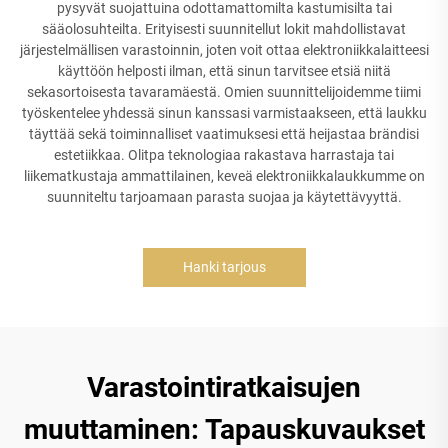
pysyvät suojattuina odottamattomilta kastumisilta tai
sääolosuhteilta. Erityisesti suunnitellut lokit mahdollistavat
järjestelmällisen varastoinnin, joten voit ottaa elektroniikkalaitteesi
käyttöön helposti ilman, että sinun tarvitsee etsiä niitä
sekasortoisesta tavaramäestä. Omien suunnittelijoidemme tiimi
työskentelee yhdessä sinun kanssasi varmistaakseen, että laukku
täyttää sekä toiminnalliset vaatimuksesi että heijastaa brändisi
estetiikkaa. Olitpa teknologiaa rakastava harrastaja tai
liikematkustaja ammattilainen, keveä elektroniikkalaukkumme on
suunniteltu tarjoamaan parasta suojaa ja käytettävyyttä.
Hanki tarjous
Varastointiratkaisujen
muuttaminen: Tapauskuvaukset