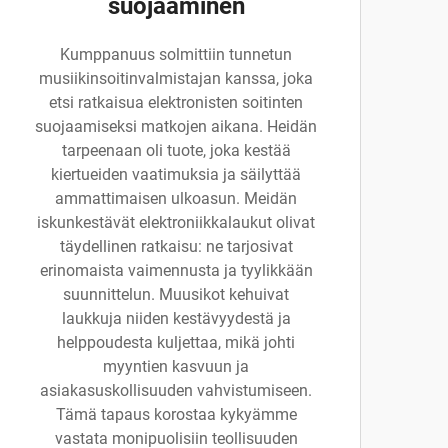
suojaaminen
Kumppanuus solmittiin tunnetun
musiikinsoitinvalmistajan kanssa, joka
etsi ratkaisua elektronisten soitinten
suojaamiseksi matkojen aikana. Heidän
tarpeenaan oli tuote, joka kestää
kiertueiden vaatimuksia ja säilyttää
ammattimaisen ulkoasun. Meidän
iskunkestävät elektroniikkalaukut olivat
täydellinen ratkaisu: ne tarjosivat
erinomaista vaimennusta ja tyylikkään
suunnittelun. Muusikot kehuivat
laukkuja niiden kestävyydestä ja
helppoudesta kuljettaa, mikä johti
myyntien kasvuun ja
asiakasuskollisuuden vahvistumiseen.
Tämä tapaus korostaa kykyämme
vastata monipuolisiin teollisuuden