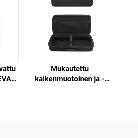
vattu
Mukautettu
EVA-
kaikenmuotoinen ja -
ova
kokoinen logo-EVA-
teiden
kotelo, kannettavat EVA-
laatikot ja -kotelot