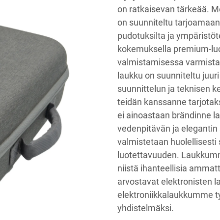
on ratkaisevan tärkeää. 
on suunniteltu tarjoamaan v
pudotuksilta ja ympäristö
kokemuksella premium-luok
valmistamisessa varmist
laukku on suunniteltu juu
suunnittelun ja teknisen 
teidän kanssanne tarjotaks
ei ainoastaan brändinne l
vedenpitävän ja elegantin
valmistetaan huolellisesti
luotettavuuden. Laukkumm
niistä ihanteellisia ammattil
arvostavat elektronisten l
elektroniikkalaukkumme ty
yhdistelmäksi.