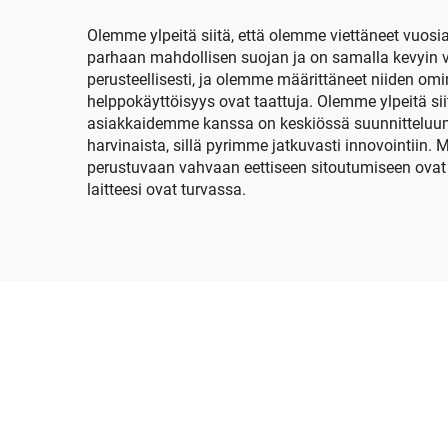
Olemme ylpeitä siitä, että olemme viettäneet vuosia
parhaan mahdollisen suojan ja on samalla kevyin vaih
perusteellisesti, ja olemme määrittäneet niiden om
helppokäyttöisyys ovat taattuja. Olemme ylpeitä sii
asiakkaidemme kanssa on keskiössä suunnitteluum
harvinaista, sillä pyrimme jatkuvasti innovointii
perustuvaan vahvaan eettiseen sitoutumiseen ovat 
laitteesi ovat turvassa.