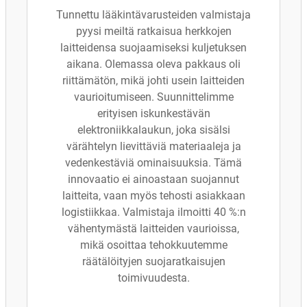
Tunnettu lääkintävarusteiden valmistaja
pyysi meiltä ratkaisua herkkojen
laitteidensa suojaamiseksi kuljetuksen
aikana. Olemassa oleva pakkaus oli
riittämätön, mikä johti usein laitteiden
vaurioitumiseen. Suunnittelimme
erityisen iskunkestävän
elektroniikkalaukun, joka sisälsi
värähtelyn lievittäviä materiaaleja ja
vedenkestäviä ominaisuuksia. Tämä
innovaatio ei ainoastaan suojannut
laitteita, vaan myös tehosti asiakkaan
logistiikkaa. Valmistaja ilmoitti 40 %:n
vähentymästä laitteiden vaurioissa,
mikä osoittaa tehokkuutemme
räätälöityjen suojaratkaisujen
toimivuudesta.