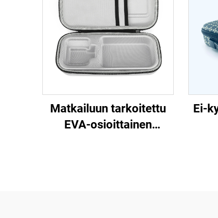
Matkailuun tarkoitettu
Ei-k
EVA-osioittainen
varastointipussi,
matka
kuljetettava EVA-
k
muovattu kansi,
teollisuusmallinen tuote