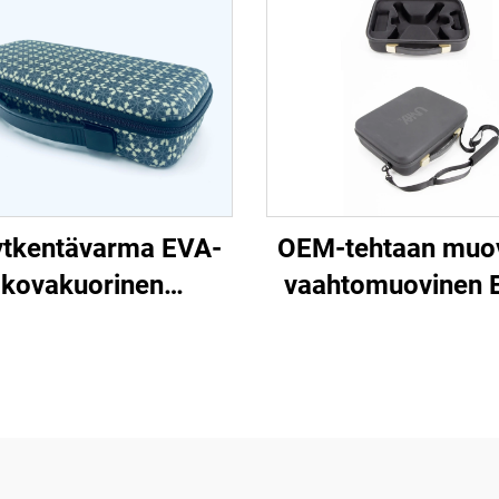
ytkentävarma EVA-
OEM-tehtaan muo
kovakuorinen
vaahtomuovinen 
työkalukosketinlaatikko
sisäosa suojak
ahvalla ja EVA-
kotelo, dronevarus
leikattavalla
kantokotelo
vaahtomuovilla