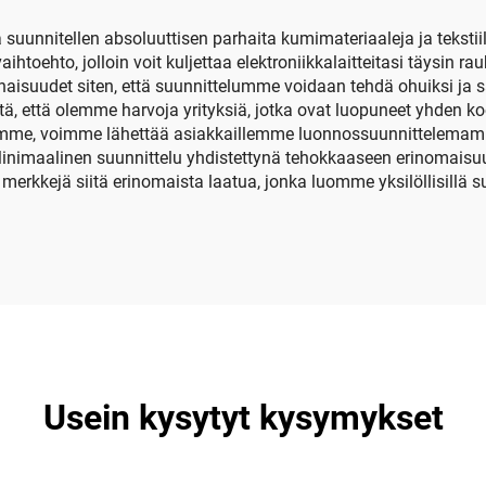
 suunnitellen absoluuttisen parhaita kumimateriaaleja ja tekstii
toehto, jolloin voit kuljettaa elektroniikkalaitteitasi täysin r
inaisuudet siten, että suunnittelumme voidaan tehdä ohuiksi ja
tä, että olemme harvoja yrityksiä, jotka ovat luopuneet yhden k
me, voimme lähettää asiakkaillemme luonnossuunnittelemamme
n. Minimaalinen suunnittelu yhdistettynä tehokkaaseen erinomai
merkkejä siitä erinomaista laatua, jonka luomme yksilöllisill
Usein kysytyt kysymykset