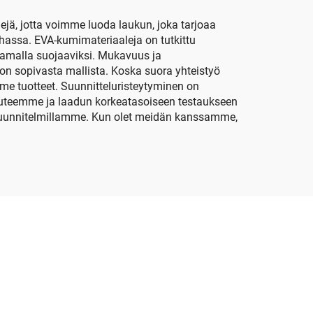
lejä, jotta voimme luoda laukun, joka tarjoaa
auhassa. EVA-kumimateriaaleja on tutkittu
 samalla suojaaviksi. Mukavuus ja
oon sopivasta mallista. Koska suora yhteistyö
 tuotteet. Suunnitteluristeytyminen on
suuteemme ja laadun korkeatasoiseen testaukseen
ä suunnitelmillamme. Kun olet meidän kanssamme,