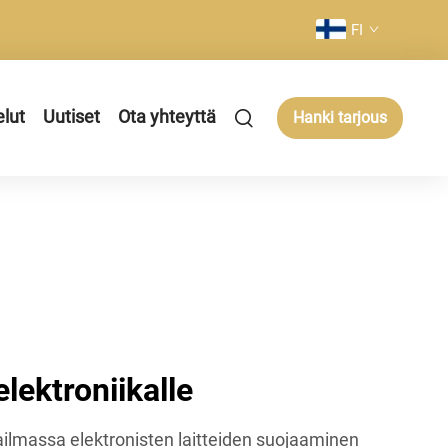
FI
elut
Uutiset
Ota yhteyttä
Hanki tarjous
lektroniikalle
lmassa elektronisten laitteiden suojaaminen