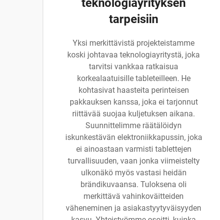
teknologiayrityksen
tarpeisiin
Yksi merkittävistä projekteistamme
koski johtavaa teknologiayritystä, joka
tarvitsi vankkaa ratkaisua
korkealaatuisille tableteilleen. He
kohtasivat haasteita perinteisen
pakkauksen kanssa, joka ei tarjonnut
riittävää suojaa kuljetuksen aikana.
Suunnittelimme räätälöidyn
iskunkestävän elektroniikkapussin, joka
ei ainoastaan varmisti tablettejen
turvallisuuden, vaan jonka viimeistelty
ulkonäkö myös vastasi heidän
brändikuvaansa. Tuloksena oli
merkittävä vahinkoväitteiden
väheneminen ja asiakastyytyväisyyden
kasvu. Yhteistyömme osoitti, kuinka