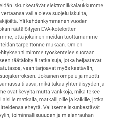
Meidän iskunkestävät elektroniikkalaukkumme
ertaansa vailla oleva suojelu iskuilta,
tekijöiltä. Yli kahdenkymmenen vuoden
an räätälöityjen EVA-koteloitten
amme, että jokainen meidän tuottamamme
ri teidän tarpeittonne mukaan. Omien
kehityksen tiimimme työskentelee suoraan
een räätälöityjä ratkaisuja, jotka heijastavat
aatutasoa, vaan tarjoavat myös kestävän,
 suojakerroksen. Jokainen ompelu ja muotti
 samassa tilassa, mikä takaa yhtenäisyyden ja
e ovat kevyitä mutta vankkoja, mikä tekee
aisille matkalla, matkailijoille ja kaikille, jotka
aitteidensa eheytä. Valitseme iskunkestävät
ylin, toiminnallisuuuden ja mielenrauhan