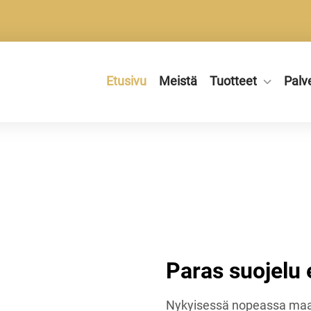
Etusivu
Meistä
Tuotteet
Palv
Paras suojelu e
Nykyisessä nopeassa maai