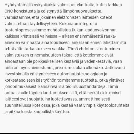
Hyödyntämällä nykyaikaisia valmistustekniikoita, kuten tarkkaa
CNC-koneistusta ja edistynyttä lämpömuovauksetta,
varmistamme, että jokainen elektronisten laitteiden kotelot
valmistetaan täydellisyyteen. Kokonaan integroitu
tuotantoprosessimme mahdollistaa tiukan laadunvalvonnan
kaikissa kriittisissä vaiheissa – alkaen ensimmäisestä raaka-
aineiden valinnasta aina lopulliseen, ankaraan ennen lähettämistä
tehtävään tarkastukseen saakka. Tämä ehdoton sitoutuminen
valmistuksen erinomaisuuteen takaa, että kotelomme eivät
ainoastaan ole poikkeuksellisen kestäviä ja vedenkestäviä, vaan
niillä on myös hienostunut, premium-luokan ulkonäkö. Jatkuvasti
investoimalla edistyneeseen automaatioteknologiaan ja
korkeatasoiseen käsityöhön toimitamme tuotteita, jotka ylittävät
johdonmukaisesti kansainvälisiä teollisuusstandardeja. Tämä
antaa sinulle täyden luottamuksen siitä, että herkät elektroniset
laitteesi ovat suojattuina luotettavassa, ammattimaisesti
suunnitellussa kotelossa, joka kestää vaativimpia käyttöolosuhteita
ja pitkäaikaista kaupallista käyttöä.