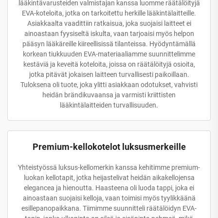
lääkintävarusteiden valmistajan kanssa luomme räätälöityjä
EVA-koteloita, jotka on tarkoitettu herkille lääkintälaitteille.
Asiakkaalta vaadittiin ratkaisua, joka suojaisi laitteet ei
ainoastaan fyysiseltä iskulta, vaan tarjoaisi myös helpon
pääsyn lääkäreille kiireellisissä tilanteissa. Hyödyntämällä
korkean tiukkuuden EVA-materiaaliamme suunnittelimme
kestäviä ja keveitä koteloita, joissa on räätälöityjä osioita,
jotka pitävät jokaisen laitteen turvallisesti paikoillaan.
Tuloksena oli tuote, joka ylitti asiakkaan odotukset, vahvisti
heidän brändikuvaansa ja varmisti kriittisten
lääkintälaitteiden turvallisuuden.
Premium-kellokotelot luksusmerkeille
Yhteistyössä luksus-kellomerkin kanssa kehitimme premium-
luokan kellotapit, jotka heijastelivat heidän aikakellojensa
elegancea ja hienoutta. Haasteena oli luoda tappi, joka ei
ainoastaan suojaisi kelloja, vaan toimisi myös tyylikkäänä
esillepanopaikkana. Tiimimme suunnitteli räätälöidyn EVA-