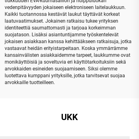
tiukkuuden EVA-kuumasäiliön ja huippuluokan
vedenpitävyyden jokaiseen elektroniseen laitelaukkuun.
Kaikki tuotannossa kestävät laukut täyttävät korkeat
laatuvaatimukset. Jokainen ratkaisu tukee yrityksen
identiteettiä saumattomasti ja tarjoaa korkeimman
suojatason. Lisäksi asiantuntijamme työskentelevät
jokaisen asiakkaan kanssa kehittääkseen ratkaisuja, jotka
vastaavat heidän erityistarpeitaan. Koska ymmärrämme
kansainvälisten asiakkaidemme tarpeet, laukkumme ovat
monikäyttöisiä ja soveltuvia eri käyttötarkoituksiin sekä
arvokkaiden esineiden suojaamiseen. Siksi olemme
luotettava kumppani yrityksille, jotka tarvitsevat suojaa
arvokkaille tuotteilleen.
UKK