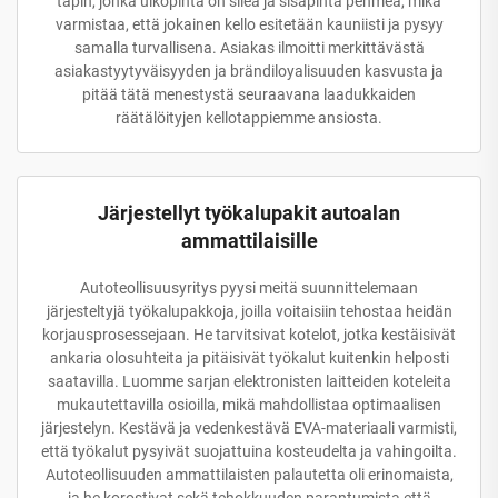
tapin, jonka ulkopinta on sileä ja sisäpinta pehmeä, mikä
varmistaa, että jokainen kello esitetään kauniisti ja pysyy
samalla turvallisena. Asiakas ilmoitti merkittävästä
asiakastyytyväisyyden ja brändiloyalisuuden kasvusta ja
pitää tätä menestystä seuraavana laadukkaiden
räätälöityjen kellotappiemme ansiosta.
Järjestellyt työkalupakit autoalan
ammattilaisille
Autoteollisuusyritys pyysi meitä suunnittelemaan
järjesteltyjä työkalupakkoja, joilla voitaisiin tehostaa heidän
korjausprosessejaan. He tarvitsivat kotelot, jotka kestäisivät
ankaria olosuhteita ja pitäisivät työkalut kuitenkin helposti
saatavilla. Luomme sarjan elektronisten laitteiden koteleita
mukautettavilla osioilla, mikä mahdollistaa optimaalisen
järjestelyn. Kestävä ja vedenkestävä EVA-materiaali varmisti,
että työkalut pysyivät suojattuina kosteudelta ja vahingoilta.
Autoteollisuuden ammattilaisten palautetta oli erinomaista,
ja he korostivat sekä tehokkuuden parantumista että