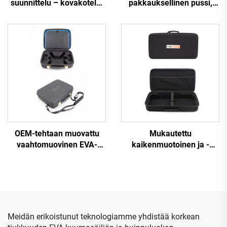
suunnittelu – kovakotelo,
pakkauksellinen pussi,
suosittu matkakotelo EVA-
laatikko, säilytyslaite
materiaalista
ulkoiluun, matkailuun ja
kauneudenhoitoon
tarkoitettuun käyttöön
OEM-tehtaan muovattu
Mukautettu
vaahtomuovinen EVA-
kaikenmuotoinen ja -
sisäosa suojakova kotelo,
kokoinen logo-EVA-kotelo,
dronevarusteiden
kannettavat EVA-laatikot
kantokotelo
ja -kotelot
Meidän erikoistunut teknologiamme yhdistää korkean