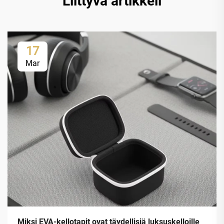
Liittyvä artikkeli
17
Mar
Miksi EVA-kellotapit ovat täydellisiä luksuskelloille