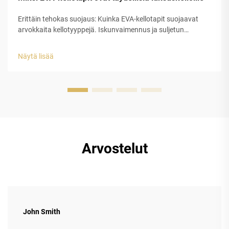
Erittäin tehokas suojaus: Kuinka EVA-kellotapit suojaavat
arvokkaita kellotyyppejä. Iskunvaimennus ja suljetun
solurakenteen EVA-kuoren rakenteellinen eheys. Etyleeni-
vinyyliasetaatin (EVA) suljetun solurakenteen muovilla on
Näytä lisää
erinomainen suojauskyky luksuskellojen tappeihin...
Arvostelut
John Smith