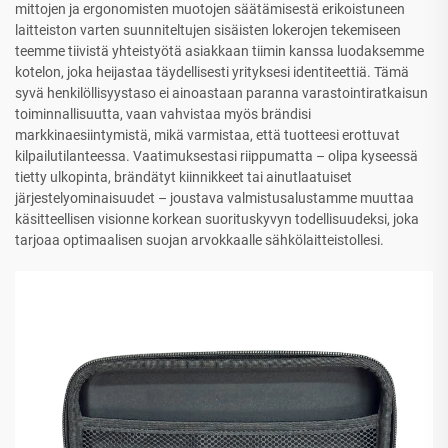
mittojen ja ergonomisten muotojen säätämisestä erikoistuneen
laitteiston varten suunniteltujen sisäisten lokerojen tekemiseen
teemme tiivistä yhteistyötä asiakkaan tiimin kanssa luodaksemme
kotelon, joka heijastaa täydellisesti yrityksesi identiteettiä. Tämä
syvä henkilöllisyystaso ei ainoastaan paranna varastointiratkaisun
toiminnallisuutta, vaan vahvistaa myös brändisi
markkinaesiintymistä, mikä varmistaa, että tuotteesi erottuvat
kilpailutilanteessa. Vaatimuksestasi riippumatta – olipa kyseessä
tietty ulkopinta, brändätyt kiinnikkeet tai ainutlaatuiset
järjestelyominaisuudet – joustava valmistusalustamme muuttaa
käsitteellisen visionne korkean suorituskyvyn todellisuudeksi, joka
tarjoaa optimaalisen suojan arvokkaalle sähkölaitteistollesi.