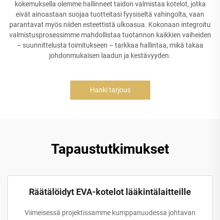
kokemuksella olemme hallinneet taidon valmistaa kotelot, jotka
eivät ainoastaan suojaa tuotteitasi fyysiseltä vahingolta, vaan
parantavat myös niiden esteettistä ulkoasua. Kokonaan integroitu
valmistusprosessimme mahdollistaa tuotannon kaikkien vaiheiden
– suunnittelusta toimitukseen – tarkkaa hallintaa, mikä takaa
johdonmukaisen laadun ja kestävyyden.
Hanki tarjous
Tapaustutkimukset
Räätälöidyt EVA-kotelot lääkintälaitteille
Viimeisessä projektissamme kumppanuudessa johtavan