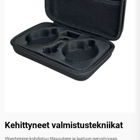
Kehittyneet valmistustekniikat
Ylpeytemme kohdistuu tilavuuteen ja laatuun perustuvaan,