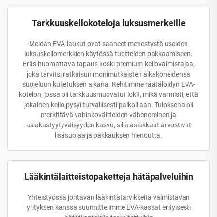
Tarkkuuskellokoteloja luksusmerkeille
Meidän EVA-laukut ovat saaneet menestystä useiden
luksuskellomerkkien käytössä tuotteiden pakkaamiseen.
Eräs huomattava tapaus koski premium-kellovalmistajaa,
joka tarvitsi ratkaisun monimutkaisten aikakoneidensa
suojeluun kuljetuksen aikana. Kehitimme räätälöidyn EVA-
kotelon, jossa oli tarkkuusmuovatut lokit, mikä varmisti, että
jokainen kello pysyi turvallisesti paikoillaan. Tuloksena oli
merkittävä vahinkoväitteiden väheneminen ja
asiakastyytyväisyyden kasvu, sillä asiakkaat arvostivat
lisäsuojaa ja pakkauksen hienoutta.
Lääkintälaitteistopaketteja hätäpalveluihin
Yhteistyössä johtavan lääkintätarvikkeita valmistavan
yrityksen kanssa suunnittelimme EVA-kassat erityisesti