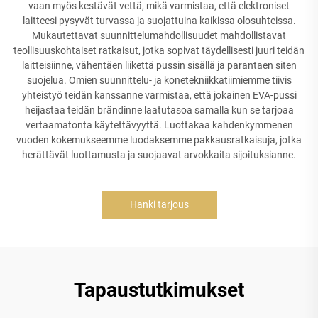
vaan myös kestävät vettä, mikä varmistaa, että elektroniset
laitteesi pysyvät turvassa ja suojattuina kaikissa olosuhteissa.
Mukautettavat suunnittelumahdollisuudet mahdollistavat
teollisuuskohtaiset ratkaisut, jotka sopivat täydellisesti juuri teidän
laitteisiinne, vähentäen liikettä pussin sisällä ja parantaen siten
suojelua. Omien suunnittelu- ja konetekniikkatiimiemme tiivis
yhteistyö teidän kanssanne varmistaa, että jokainen EVA-pussi
heijastaa teidän brändinne laatutasoa samalla kun se tarjoaa
vertaamatonta käytettävyyttä. Luottakaa kahdenkymmenen
vuoden kokemukseemme luodaksemme pakkausratkaisuja, jotka
herättävät luottamusta ja suojaavat arvokkaita sijoituksianne.
Hanki tarjous
Tapaustutkimukset