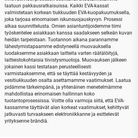
laatuun pakkausratkaisuissa. Kaikki EVA-kassat
valmistetaan korkean tiukkuuden EVA-kuopakuumuksella,
joka tarjoaa erinomaisen iskunsuojauskyvyn. Prosessi
alkaa suunnittelusta. Omien asiantuntijoidemme tiimi
työskentelee asiakkaan kanssa saadakseen selkeän kuvan
heidän tarpeistaan. Tuotannon aikana parannamme
lähestymistapaamme edistyneellä muovauksella
luodaksemme asiakkaan laitteita varten räätälöityjä,
laitteistokohtaisia tiivistysmuotoja. Muovauksen jälkeen
jokainen kassi testataan perusteellisesti
varmistaaksemme, että se täyttää kestävyyden ja
vesitiukkuuden osalta asettamamme vaatimukset. Laatua
pidämme tärkeimpänä, ja yhtenäinen menetelmämme
mahdollistaa erinomaisen hallinnan koko
tuotantoprosessissa. Voitte olla varmoja siitä, että EVA-
kassamme täyttävät alan korkeat vaatimukset, kehittyvät
jatkuvasti turvaakseen elektroniikkanne ja esittelevät
yrityksenne brändiä.