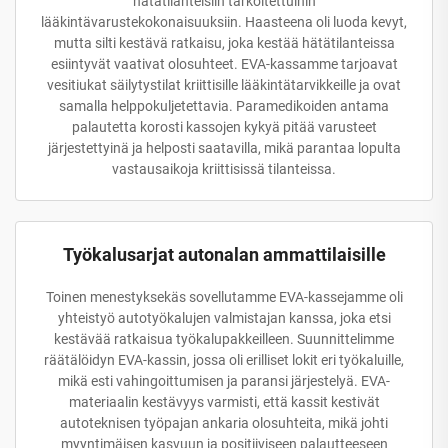
hätätilanteisiin tarkoitettuihin
lääkintävarustekokonaisuuksiin. Haasteena oli luoda kevyt,
mutta silti kestävä ratkaisu, joka kestää hätätilanteissa
esiintyvät vaativat olosuhteet. EVA-kassamme tarjoavat
vesitiukat säilytystilat kriittisille lääkintätarvikkeille ja ovat
samalla helppokuljetettavia. Paramedikoiden antama
palautetta korosti kassojen kykyä pitää varusteet
järjestettyinä ja helposti saatavilla, mikä parantaa lopulta
vastausaikoja kriittisissä tilanteissa.
Työkalusarjat autonalan ammattilaisille
Toinen menestyksekäs sovellutamme EVA-kassejamme oli
yhteistyö autotyökalujen valmistajan kanssa, joka etsi
kestävää ratkaisua työkalupakkeilleen. Suunnittelimme
räätälöidyn EVA-kassin, jossa oli erilliset lokit eri työkaluille,
mikä esti vahingoittumisen ja paransi järjestelyä. EVA-
materiaalin kestävyys varmisti, että kassit kestivät
autoteknisen työpajan ankaria olosuhteita, mikä johti
myyntimäisen kasvuun ja positiiviseen palautteeseen