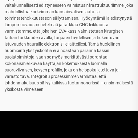
valtakunnallisesti edistyneeseen valmistusinfrastruktuuriimme, joka
mahdollistaa korkeimman kansainvälisen laatu- ja
toimintatehokkuustason säilyttämisen. Hyödyntämällä edistynyttä
lämpömuovausmenetelmää ja tarkkaa CNC-leikkausta
varmistamme, että jokainen EVA-kassi valmistetaan kirurgisen
tarkan tarkkuuden avulla, tarjoaen täydellisen ja tiukentuvan
istuvuuden hauraille elektronisille laitteillesi. Tämä huolellinen
huomiointi yksityiskohtia ei ainoastaan paranna kassin
suojatoimintoja, vaan se myös merkittävästi parantaa
kokonaismielikuvaa käyttäjän kokemuksesta luomalla
suoraviivaisen, kevyen profiilin, joka on helppokuljetettava ja -
varastoitava. Integroitu prosessimme varmistaa, että
johdonmukaisuus säilyy kaikissa tuotannonerissä – ensimmäisestä
yksiköstä viimeiseen.