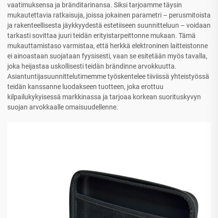
vaatimuksensa ja bränditarinansa. Siksi tarjoamme täysin
mukautettavia ratkaisuja, joissa jokainen parametri – perusmitoista
ja rakenteellisesta jäykkyydestä estetiiseen suunnitteluun – voidaan
tarkasti sovittaa juuri teidän erityistarpeittonne mukaan. Tämä
mukauttamistaso varmistaa, että herkkä elektroninen laitteistonne
ei ainoastaan suojataan fyysisesti, vaan se esitetään myös tavalla,
joka heijastaa uskollisesti teidän brändinne arvokkuutta.
Asiantuntijasuunnittelutimemme työskentelee tiiviissä yhteistyössä
teidän kanssanne luodakseen tuotteen, joka erottuu
kilpailukykyisessä markkinassa ja tarjoaa korkean suorituskyvyn
suojan arvokkaalle omaisuudellenne.