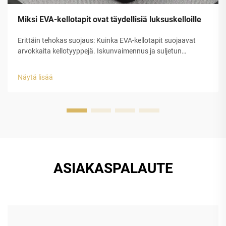
Miksi EVA-kellotapit ovat täydellisiä luksuskelloille
Erittäin tehokas suojaus: Kuinka EVA-kellotapit suojaavat
arvokkaita kellotyyppejä. Iskunvaimennus ja suljetun
solurakenteen EVA-kuoren rakenteellinen eheys. Etyleeni-
vinyyliasetaatin (EVA) suljetun solurakenteen muovilla on
Näytä lisää
erinomainen suojauskyky luksuskellojen tappeihin...
ASIAKASPALAUTE