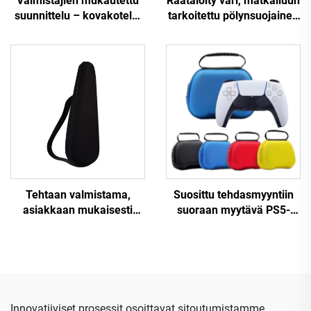
Valmistajien mukautettu
Räätälöity väri, matkailuun
suunnittelu – kovakotelo,
tarkoitettu pölynsuojainen
suosittu matkakotelo EVA-
kova kuoren
materiaalista
kuljetuslaatikko
meikkipusseille ja
vetoketjulla varustetut
kovat EVA-
kosmetiikkapussit ja -
koteloit sekä räätälöity
logo
Tehtaan valmistama,
Suosittu tehdasmyyntiin
asiakkaan mukaisesti
suoraan myytävä PS5-
suunniteltu ja merkitty
ohjainmatkakotelo,
(OEM) kovakuorinen EVA-
suojava EVA-kantokotelo
vesitiukku ja kestävä
PS5-ohjaimelle
kitaran, viulun tai ukulelen
soittimen kuljetuslaatikko
vetoketjulla
Innovatiiviset prosessit osoittavat sitoutumistamme