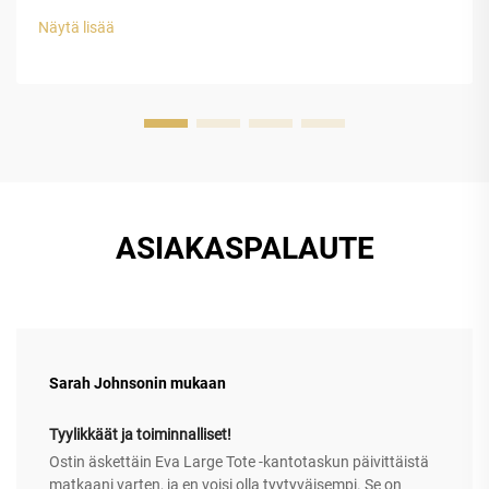
vinyyliasetaatin (EVA) suljetun solurakenteen muovilla on
Näytä lisää
erinomainen suojauskyky luksuskellojen tappeihin...
ASIAKASPALAUTE
Sarah Johnsonin mukaan
Tyylikkäät ja toiminnalliset!
Ostin äskettäin Eva Large Tote -kantotaskun päivittäistä
matkaani varten, ja en voisi olla tyytyväisempi. Se on