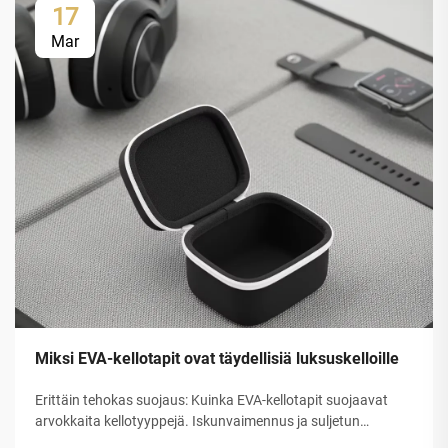
17
Mar
Miksi EVA-kellotapit ovat täydellisiä luksuskelloille
Erittäin tehokas suojaus: Kuinka EVA-kellotapit suojaavat
arvokkaita kellotyyppejä. Iskunvaimennus ja suljetun
solurakenteen EVA-kuoren rakenteellinen eheys. Etyleeni-