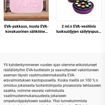
EVA-pakkaus, musta EVA-
2 ml:n EVA-vesitiivis
kovakuorinen sähköinen
tuoksuöljyjen säilytyspussi
kauneuslaitteiden kotelo
rannekkeella, pieni pyöreä
vetoketjuulla, vedenpitävä
vetoketjupussi 10 pulloon
ja kannettava matkailua ja
leiritystä varten
Yli kahdenkymmenen vuoden ajan olemme erikoistuneet
räätälöityihin EVA-tuotteisiin ja saavuttaneet vakiintuneen
aseman täysin vaatimustenmukaisilla EVA-
erävalmistuksen kantopusseilla. Koska meillä on 100 %:n
omistus jokaisesta tuotantolinjasta prosessista tehtaaseen
saakka, voimme seurata valmistusta
vaatimustenmukaisuudesta jokaiseen
ompelunäppäykseen saakka. Yksi tunnetuimmista