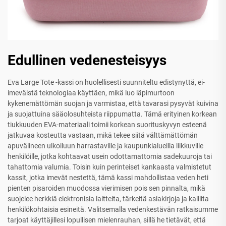
Edullinen vedenesteisyys
Eva Large Tote -kassi on huolellisesti suunniteltu edistynyttä, ei-
imeväistä teknologiaa käyttäen, mikä luo läpimurtoon
kykenemättömän suojan ja varmistaa, että tavarasi pysyvät kuivina
ja suojattuina sääolosuhteista riippumatta. Tämä erityinen korkean
tiukkuuden EVA-materiaali toimii korkean suorituskyvyn esteenä
jatkuvaa kosteutta vastaan, mikä tekee siitä välttämättömän
apuvälineen ulkoiluun harrastaville ja kaupunkialueilla liikkuville
henkilöille, jotka kohtaavat usein odottamattomia sadekuuroja tai
tahattomia valumia. Toisin kuin perinteiset kankaasta valmistetut
kassit, jotka imevät nestettä, tämä kassi mahdollistaa veden heti
pienten pisaroiden muodossa vierimisen pois sen pinnalta, mikä
suojelee herkkiä elektronisia laitteita, tärkeitä asiakirjoja ja kalliita
henkilökohtaisia esineitä. Valitsemalla vedenkestävän ratkaisumme
tarjoat käyttäjillesi lopullisen mielenrauhan, sillä he tietävät, että