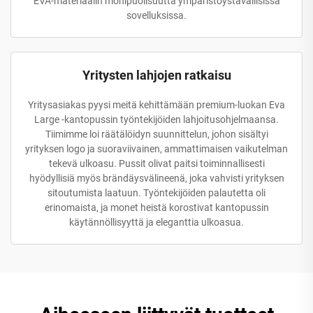
EVA-materiaalin monipuolisuutta ympäristöystävällisissä
sovelluksissa.
Yritysten lahjojen ratkaisu
Yritysasiakas pyysi meitä kehittämään premium-luokan Eva
Large -kantopussin työntekijöiden lahjoitusohjelmaansa.
Tiimimme loi räätälöidyn suunnittelun, johon sisältyi
yrityksen logo ja suoraviivainen, ammattimaisen vaikutelman
tekevä ulkoasu. Pussit olivat paitsi toiminnallisesti
hyödyllisiä myös brändäysvälineenä, joka vahvisti yrityksen
sitoutumista laatuun. Työntekijöiden palautetta oli
erinomaista, ja monet heistä korostivat kantopussin
käytännöllisyyttä ja eleganttia ulkoasua.