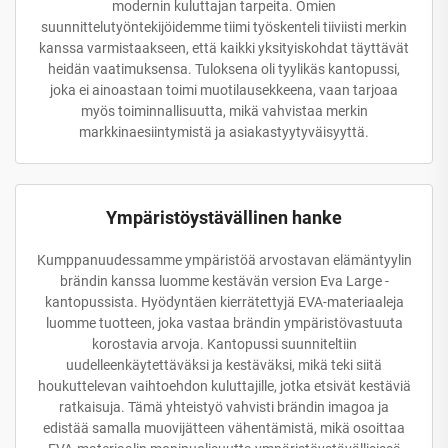
modernin kuluttajan tarpeita. Omien
suunnittelutyöntekijöidemme tiimi työskenteli tiiviisti merkin
kanssa varmistaakseen, että kaikki yksityiskohdat täyttävät
heidän vaatimuksensa. Tuloksena oli tyylikäs kantopussi,
joka ei ainoastaan toimi muotilausekkeena, vaan tarjoaa
myös toiminnallisuutta, mikä vahvistaa merkin
markkinaesiintymistä ja asiakastyytyväisyyttä.
Ympäristöystävällinen hanke
Kumppanuudessamme ympäristöä arvostavan elämäntyylin
brändin kanssa luomme kestävän version Eva Large -
kantopussista. Hyödyntäen kierrätettyjä EVA-materiaaleja
luomme tuotteen, joka vastaa brändin ympäristövastuuta
korostavia arvoja. Kantopussi suunniteltiin
uudelleenkäytettäväksi ja kestäväksi, mikä teki siitä
houkuttelevan vaihtoehdon kuluttajille, jotka etsivät kestäviä
ratkaisuja. Tämä yhteistyö vahvisti brändin imagoa ja
edistää samalla muovijätteen vähentämistä, mikä osoittaa