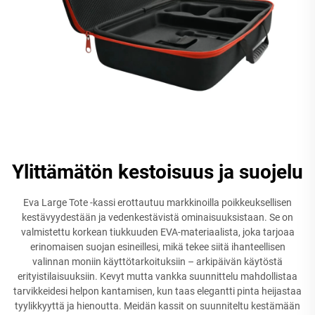
Ylittämätön kestoisuus ja suojelu
Eva Large Tote -kassi erottautuu markkinoilla poikkeuksellisen
kestävyydestään ja vedenkestävistä ominaisuuksistaan. Se on
valmistettu korkean tiukkuuden EVA-materiaalista, joka tarjoaa
erinomaisen suojan esineillesi, mikä tekee siitä ihanteellisen
valinnan moniin käyttötarkoituksiin – arkipäivän käytöstä
erityistilaisuuksiin. Kevyt mutta vankka suunnittelu mahdollistaa
tarvikkeidesi helpon kantamisen, kun taas elegantti pinta heijastaa
tyylikkyyttä ja hienoutta. Meidän kassit on suunniteltu kestämään