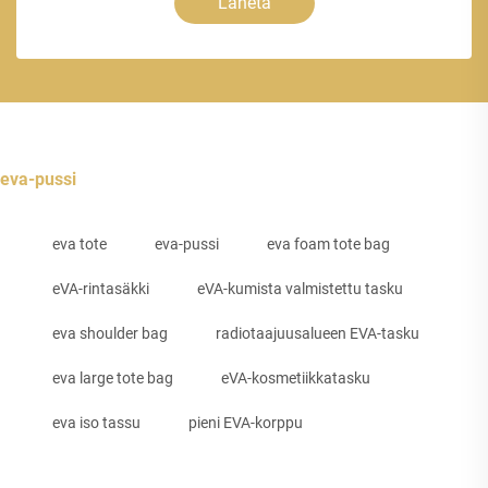
Lähetä
eva-pussi
eva tote
eva-pussi
eva foam tote bag
eVA-rintasäkki
eVA-kumista valmistettu tasku
eva shoulder bag
radiotaajuusalueen EVA-tasku
eva large tote bag
eVA-kosmetiikkatasku
eva iso tassu
pieni EVA-korppu