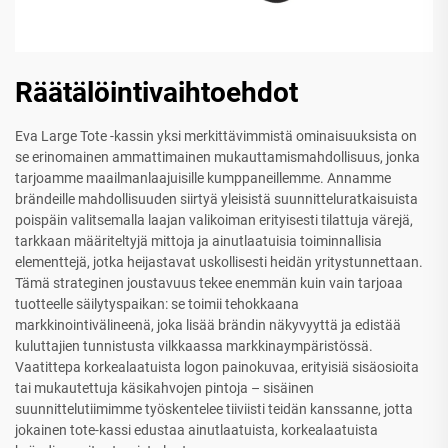
Räätälöintivaihtoehdot
Eva Large Tote -kassin yksi merkittävimmistä ominaisuuksista on
se erinomainen ammattimainen mukauttamismahdollisuus, jonka
tarjoamme maailmanlaajuisille kumppaneillemme. Annamme
brändeille mahdollisuuden siirtyä yleisistä suunnitteluratkaisuista
poispäin valitsemalla laajan valikoiman erityisesti tilattuja värejä,
tarkkaan määriteltyjä mittoja ja ainutlaatuisia toiminnallisia
elementtejä, jotka heijastavat uskollisesti heidän yritystunnettaan.
Tämä strateginen joustavuus tekee enemmän kuin vain tarjoaa
tuotteelle säilytyspaikan: se toimii tehokkaana
markkinointivälineenä, joka lisää brändin näkyvyyttä ja edistää
kuluttajien tunnistusta vilkkaassa markkinaympäristössä.
Vaatittepa korkealaatuista logon painokuvaa, erityisiä sisäosioita
tai mukautettuja käsikahvojen pintoja – sisäinen
suunnittelutiimimme työskentelee tiiviisti teidän kanssanne, jotta
jokainen tote-kassi edustaa ainutlaatuista, korkealaatuista