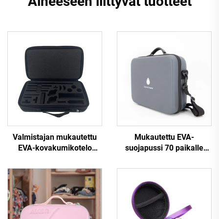
Aiheeseen liittyvät tuotteet
Valmistajan mukautettu
Mukautettu EVA-
EVA-kovakumikotelo
suojapussi 70 paikalle
hiilikuitu- ja PU-
oljeipulloille, oljeien
nahkarakenteella,
säilytyslaatikko
vetoketjuilla varustettu
akkukotelo sisäisellä EVA-
leikkauspaneeleilla