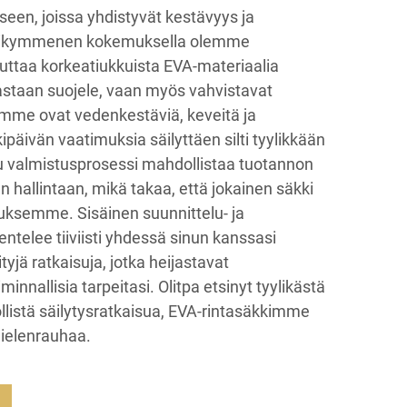
seen, joissa yhdistyvät kestävyys ja
osikymmenen kokemuksella olemme
uuttaa korkeatiukkuista EVA-materiaalia
noastaan suojele, vaan myös vahvistavat
imme ovat vedenkestäviä, keveitä ja
päivän vaatimuksia säilyttäen silti tyylikkään
tu valmistusprosessi mahdollistaa tuotannon
n hallintaan, mikä takaa, että jokainen säkki
muksemme. Sisäinen suunnittelu- ja
telee tiiviisti yhdessä sinun kanssasi
tyjä ratkaisuja, jotka heijastavat
iminnallisia tarpeitasi. Olitpa etsinyt tyylikästä
öllistä säilytysratkaisua, EVA-rintasäkkimme
mielenrauhaa.