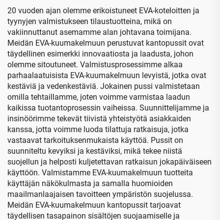
vedenpitävä
20 vuoden ajan olemme erikoistuneet EVA-koteloitten ja
käsimatkalaukku,
tyynyjen valmistukseen tilaustuotteina, mikä on
vetoketjuinen
vakiinnuttanut asemamme alan johtavana toimijana.
matkalaukku,
Meidän EVA-kuumakelmuun perustuvat kantopussit ovat
kuljetuslaukku
täydellinen esimerkki innovaatiosta ja laadusta, johon
olemme sitoutuneet. Valmistusprosessimme alkaa
parhaalaatuisista EVA-kuumakelmuun levyistä, jotka ovat
kestäviä ja vedenkestäviä. Jokainen pussi valmistetaan
omilla tehtaillamme, joten voimme varmistaa laadun
kaikissa tuotantoprosessin vaiheissa. Suunnittelijamme ja
insinöörimme tekevät tiivistä yhteistyötä asiakkaiden
kanssa, jotta voimme luoda tilattuja ratkaisuja, jotka
vastaavat tarkoituksenmukaista käyttöä. Pussit on
suunniteltu kevyiksi ja kestäviksi, mikä tekee niistä
suojellun ja helposti kuljetettavan ratkaisun jokapäiväiseen
käyttöön. Valmistamme EVA-kuumakelmuun tuotteita
käyttäjän näkökulmasta ja samalla huomioiden
maailmanlaajaisen tavoitteen ympäristön suojelussa.
Meidän EVA-kuumakelmuun kantopussit tarjoavat
täydellisen tasapainon sisältöjen suojaamiselle ja