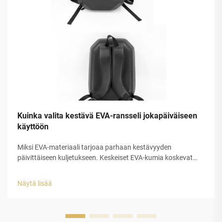
Kuinka valita kestävä EVA-ransseli jokapäiväiseen
käyttöön
Miksi EVA-materiaali tarjoaa parhaan kestävyyden
päivittäiseen kuljetukseen. Keskeiset EVA-kumia koskevat
ominaisuudet: joustavuus, vedenpitävyys ja iskunabsorptio.
EVA-kumi erottautuu todella hyvin päivittäiseen kuljetukseen,
Näytä lisää
koska sen kolme pääominaisuutta tekevät siitä...