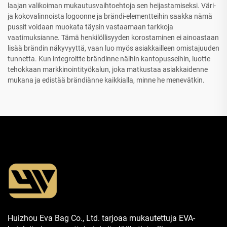
laajan valikoiman mukautusvaihtoehtoja sen heijastamiseksi. Väri-
ja kokovalinnoista logoonne ja brändi-elementteihin saakka nämä
pussit voidaan muokata täysin vastaamaan tarkkoja
vaatimuksianne. Tämä henkilöllisyyden korostaminen ei ainoastaan
lisää brändin näkyvyyttä, vaan luo myös asiakkailleen omistajuuden
tunnetta. Kun integroitte brändinne näihin kantopusseihin, luotte
tehokkaan markkinointityökalun, joka matkustaa asiakkaidenne
mukana ja edistää brändiänne kaikkialla, minne he menevätkin.
Huizhou Eva Bag Co., Ltd. tarjoaa mukautettuja EVA-