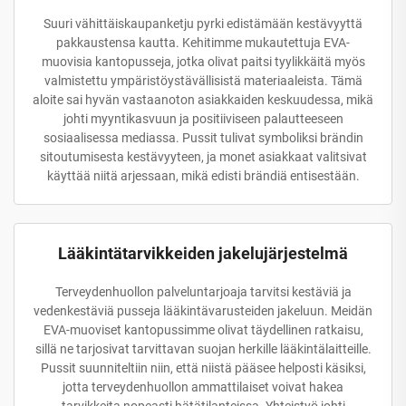
Suuri vähittäiskaupanketju pyrki edistämään kestävyyttä
pakkaustensa kautta. Kehitimme mukautettuja EVA-
muovisia kantopusseja, jotka olivat paitsi tyylikkäitä myös
valmistettu ympäristöystävällisistä materiaaleista. Tämä
aloite sai hyvän vastaanoton asiakkaiden keskuudessa, mikä
johti myyntikasvuun ja positiiviseen palautteeseen
sosiaalisessa mediassa. Pussit tulivat symboliksi brändin
sitoutumisesta kestävyyteen, ja monet asiakkaat valitsivat
käyttää niitä arjessaan, mikä edisti brändiä entisestään.
Lääkintätarvikkeiden jakelujärjestelmä
Terveydenhuollon palveluntarjoaja tarvitsi kestäviä ja
vedenkestäviä pusseja lääkintävarusteiden jakeluun. Meidän
EVA-muoviset kantopussimme olivat täydellinen ratkaisu,
sillä ne tarjosivat tarvittavan suojan herkille lääkintälaitteille.
Pussit suunniteltiin niin, että niistä pääsee helposti käsiksi,
jotta terveydenhuollon ammattilaiset voivat hakea
tarvikkeita nopeasti hätätilanteissa. Yhteistyö johti