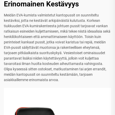
Erinomainen Kestävyys
Meidän EVA-kumista valmistetut kantopussit on suunniteltu
kestäviksi, jotta ne kestävät arkipäiväistä kulutusta. Korkean
tiukkuuden EVA-kumirakenteesta johtuen pussit tarjoavat vankan
ratkaisun esineiden kuljettamiseen, mikä tekee niistä ideaalisia sekä
henkilökohtaiseen että ammattimaiseen käyttöön. Toisin kuin
perinteiset kankaat pussit, jotka voivat karistua tai repiä, meidän
EVA-pussit säilyttävät muotonsa ja rakenteellisen eheytensä,
tarjoaen pitkäaikaista suorituskykyä. Vesiestoiset ominaisuudet
parantavat lisäksi niiden käytettävyyttä, jolloin voit kuljettaa
tavaroitasi ilman huolta kosteuden aiheuttamasta vahingosta.
Olipa kyseessä sitten ostokset, matkustaminen tai arjen errandit,
meidän kantopussit on suunniteltu kestämään, tarjoaen
asiakkaillemme erinomaista arvoa.