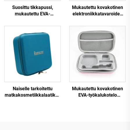
Suosittu tikkapussi,
Mukautettu kovakotinen
mukautettu EVA-
elektroniikkatavaroiden
tikkaruutu, matka- ja
EVA-kansi matkailua
kuljetuskäyttöön
varten, suojelupussi ja
tarkoitettu EVA-suljettava
varastointipussi Lacie
tapuli
Rugged -kiintolevyn
lisävarusteille
Naiselle tarkoitettu
Mukautettu kovakotinen
matkakosmetiikkalaatikko
EVA-työkalukotelo
/ matkalaukku, PC-
matkailuun,
materiaalinen
meikkipusseihin ja
kosmetiikkalaatikko, pieni
varastointiin, jossa on
mini-ABS-
muovinen sisäosio
kosmetiikkalaatikko,