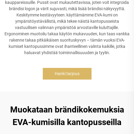
kauppareissuille. Pussit ovat mukautettavissa, joten voit integroida
brändisi logon ja värit sujuvasti, mikä lisää brändisi näkyvyyttä.
Keskitymme kestävyyteen: käyttämämme EVA-kumi on
ympäristöystävällistä, mikä tekee näistä kantopusseista
vastuullisen valinnan ympäristöä arvostaville kuluttajille.
Ergonominen muotoilu takaa käytön mukavuuden, kun taas vankka
rakenne takaa pitkäikäisen suorituskyvyn – tämän vuoksi EVA-
kumiset kantopussimme ovat ihanteellinen valinta kaikille, jotka
haluavat yhdistää toiminnallisuuuden ja tyylin.
Hanki tarjous
Muokataan brändikokemuksia
EVA-kumisilla kantopusseilla