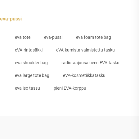
eva-pussi
eva tote
eva-pussi
eva foam tote bag
eVA-rintasäkki
eVA-kumista valmistettu tasku
eva shoulder bag
radiotaajuusalueen EVA-tasku
eva large tote bag
eVA-kosmetiikkatasku
eva iso tassu
pieni EVA-korppu