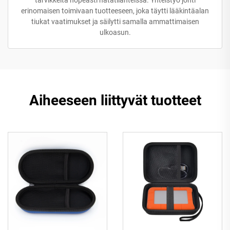
erinomaisen toimivaan tuotteeseen, joka täytti lääkintäalan
tiukat vaatimukset ja säilytti samalla ammattimaisen
ulkoasun.
Aiheeseen liittyvät tuotteet