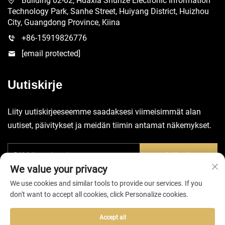
Building 02-02, Huaxia Shunze Electronic Information
Technology Park, Sanhe Street, Huiyang District, Huizhou
City, Guangdong Province, Kiina
+86-15919826776
[email protected]
Uutiskirje
Liity uutiskirjeeseemme saadaksesi viimeisimmät alan
uutiset, päivitykset ja meidän tiimin antamat näkemykset.
Lähetä
We value your privacy
We use cookies and similar tools to provide our services. If you
don't want to accept all cookies, click Personalize cookies.
Accept all
Tekijänoikeudet © 2025 Huizhou EVA Bag Co., Ltd. -