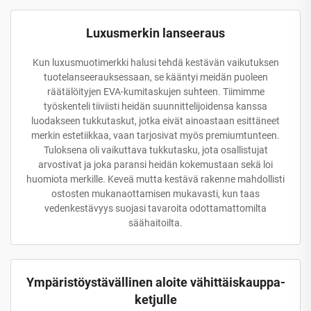
Luxusmerkin lanseeraus
Kun luxusmuotimerkki halusi tehdä kestävän vaikutuksen
tuotelanseerauksessaan, se kääntyi meidän puoleen
räätälöityjen EVA-kumitaskujen suhteen. Tiimimme
työskenteli tiiviisti heidän suunnittelijoidensa kanssa
luodakseen tukkutaskut, jotka eivät ainoastaan esittäneet
merkin estetiikkaa, vaan tarjosivat myös premiumtunteen.
Tuloksena oli vaikuttava tukkutasku, jota osallistujat
arvostivat ja joka paransi heidän kokemustaan sekä loi
huomiota merkille. Keveä mutta kestävä rakenne mahdollisti
ostosten mukanaottamisen mukavasti, kun taas
vedenkestävyys suojasi tavaroita odottamattomilta
säähaitoilta.
Ympäristöystävällinen aloite vähittäiskauppa-
ketjulle