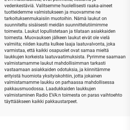
vedenkestäviä. Valitsemme huolellisesti raaka-aineet
tuotteidemme valmistukseen ja muovamme ne
tarkoituksenmukaisiin muotoihin. Nämä laukut on
suunniteltu sisäisesti meidän suunnittelutiimimme
toimesta. Laukut lopullistetaan ja tilataan asiakkaiden
toimesta. Muovauksen jälkeen laukut eivät ole vielä
valmiita; niiden kautta kulkee laaja laatuvalvonta, joka
varmistaa, että kaikki osapuolet ovat samaa mieltä
laukkujen korkeista laatuvaatimuksista. Pyrimme saamaan
valmistamamme laukut mahdollisimman tarkasti
vastaamaan asiakkaiden odotuksia, ja kiinnitämme
erityistä huomiota yksityiskohtiin, jotta jokainen
valmistamamme laukku on parhaassa mahdollisessa
pakkausmuodossa. Laadukkaiden laukkujen
valmistaminen Radio EVA:n toimesta on paras vaihtoehto
täyttääkseen kaikki pakkaustarpeet.