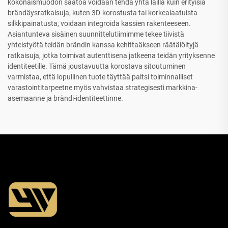
kokonaismuodon säätöä voidaan tehdä yhtä lailla kuin erityisiä
brändäysratkaisuja, kuten 3D-korostusta tai korkealaatuista
silkkipainatusta, voidaan integroida kassien rakenteeseen.
Asiantunteva sisäinen suunnittelutiimimme tekee tiivistä
yhteistyötä teidän brändin kanssa kehittaäkseen räätälöityjä
ratkaisuja, jotka toimivat autenttisena jatkeena teidän yrityksenne
identiteetille. Tämä joustavuutta korostava sitoutuminen
varmistaa, että lopullinen tuote täyttää paitsi toiminnalliset
varastointitarpeetne myös vahvistaa strategisesti markkina-
asemaanne ja brändi-identiteettinne.