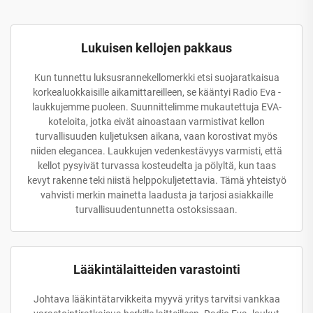
Lukuisen kellojen pakkaus
Kun tunnettu luksusrannekellomerkki etsi suojaratkaisua
korkealuokkaisille aikamittareilleen, se kääntyi Radio Eva -
laukkujemme puoleen. Suunnittelimme mukautettuja EVA-
koteloita, jotka eivät ainoastaan varmistivat kellon
turvallisuuden kuljetuksen aikana, vaan korostivat myös
niiden elegancea. Laukkujen vedenkestävyys varmisti, että
kellot pysyivät turvassa kosteudelta ja pölyltä, kun taas
kevyt rakenne teki niistä helppokuljetettavia. Tämä yhteistyö
vahvisti merkin mainetta laadusta ja tarjosi asiakkaille
turvallisuudentunnetta ostoksissaan.
Lääkintälaitteiden varastointi
Johtava lääkintätarvikkeita myyvä yritys tarvitsi vankkaa