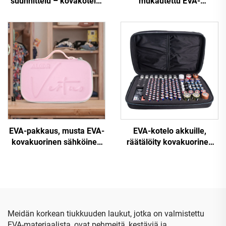
suunnittelu – kovakotelo,
mukautettu EVA-
suosittu matkakotelo EVA-
tikkaruutu, matka- ja
materiaalista
kuljetuskäyttöön
tarkoitettu EVA-suljettava
tapuli
EVA-pakkaus, musta EVA-
EVA-kotelo akkuille,
kovakuorinen sähköinen
räätälöity kovakuorinen
kauneuslaitteiden kotelo
vetoketjuinen
vetoketjuulla, vedenpitävä
akkujärjestely- ja
ja kannettava matkailua ja
säilytyslaatikko, OEM-
leiritystä varten
kantokotelo, sisältää EVA-
tyyppisen AA-akun,
pankkiakun ja
Meidän korkean tiukkuuden laukut, jotka on valmistettu
työkalukotelo
EVA-materiaalista, ovat pehmeitä, kestäviä ja