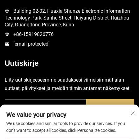
Building 02-02, Huaxia Shunze Electronic Information
Technology Park, Sanhe Street, Huiyang District, Huizhou
City, Guangdong Province, Kiina
+86-15919826776
[email protected]
Uutiskirje
Liity uutiskirjeeseemme saadaksesi viimeisimmät alan
uutiset, päivitykset ja meidän tiimin antamat näkemykset.
Lähetä
We value your privacy
We use cookies and similar tools to provide our services. If you
don't want to accept all cookies, click Personalize cookies.