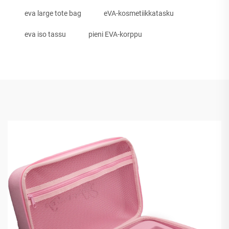
eva large tote bag
eVA-kosmetiikkatasku
eva iso tassu
pieni EVA-korppu