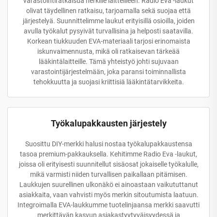
varastointiratkaisua herkille laitteilleen. Radio Eva -laukut
olivat täydellinen ratkaisu, tarjoamalla sekä suojaa että
järjestelyä. Suunnittelimme laukut erityisillä osioilla, joiden
avulla työkalut pysyivät turvallisina ja helposti saatavilla.
Korkean tiukkuuden EVA-materiaali tarjosi erinomaista
iskunvaimennusta, mikä oli ratkaisevan tärkeää
lääkintälaitteille. Tämä yhteistyö johti sujuvaan
varastointijärjestelmään, joka paransi toiminnallista
tehokkuutta ja suojasi kriittisiä lääkintätarvikkeita.
Työkalupakkausten järjestely
Suosittu DIY-merkki halusi nostaa työkalupakkaustensa
tasoa premium-pakkauksella. Kehitimme Radio Eva -laukut,
joissa oli erityisesti suunnitellut sisäosat jokaiselle työkalulle,
mikä varmisti niiden turvallisen paikallaan pitämisen.
Laukkujen suurellinen ulkonäkö ei ainoastaan vaikututtanut
asiakkaita, vaan vahvisti myös merkin sitoutumista laatuun.
Integroimalla EVA-laukkumme tuotelinjaansa merkki saavutti
merkittävän kasvun asiakastyytyväisyydessä ja