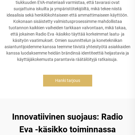
tiukkuuden EVA-materiaali varmistaa, että tavarasi ovat
suojattuina iskuilta ja ympäristötekijöiltä, mikä tekee niistä
ideaalisia sekä henkilökohtaiseen että ammattimaiseen käyttöön.
Kokonaan sisäistetty valmistusprosessimme mahdollistaa
tuotannon kaikkien vaiheiden tarkkaan valvontaan, mikä takaa,
että jokainen Radio Eva -käsikko täyttää korkeimmat laatu- ja
käsityön vaatimukset. Omien suunnittelun ja konetekniikan
asiantuntijoidemme kanssa teemme tiivistä yhteistyötä asiakkaiden
kanssa luodaksemme heidän brändinsä identiteettiä heijastavia ja
käyttäjäkokemusta parantavia räätälöityjä ratkaisuja.
Hanki tarjous
Innovatiivinen suojaus: Radio
Eva -käsikko toiminnassa