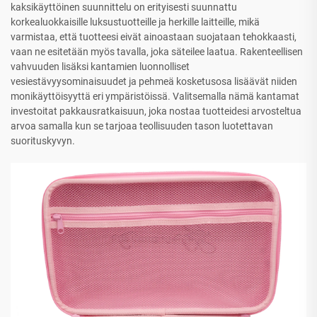
kaksikäyttöinen suunnittelu on erityisesti suunnattu
korkealuokkaisille luksustuotteille ja herkille laitteille, mikä
varmistaa, että tuotteesi eivät ainoastaan suojataan tehokkaasti,
vaan ne esitetään myös tavalla, joka säteilee laatua. Rakenteellisen
vahvuuden lisäksi kantamien luonnolliset
vesiestävyysominaisuudet ja pehmeä kosketusosa lisäävät niiden
monikäyttöisyyttä eri ympäristöissä. Valitsemalla nämä kantamat
investoitat pakkausratkaisuun, joka nostaa tuotteidesi arvosteltua
arvoa samalla kun se tarjoaa teollisuuden tason luotettavan
suorituskyvyn.