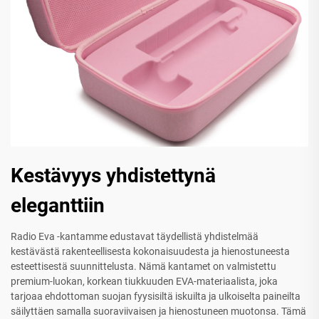
Kestävyys yhdistettynä
eleganttiin
Radio Eva -kantamme edustavat täydellistä yhdistelmää
kestävästä rakenteellisesta kokonaisuudesta ja hienostuneesta
esteettisestä suunnittelusta. Nämä kantamet on valmistettu
premium-luokan, korkean tiukkuuden EVA-materiaalista, joka
tarjoaa ehdottoman suojan fyysisiltä iskuilta ja ulkoiselta paineilta
säilyttäen samalla suoraviivaisen ja hienostuneen muotonsa. Tämä