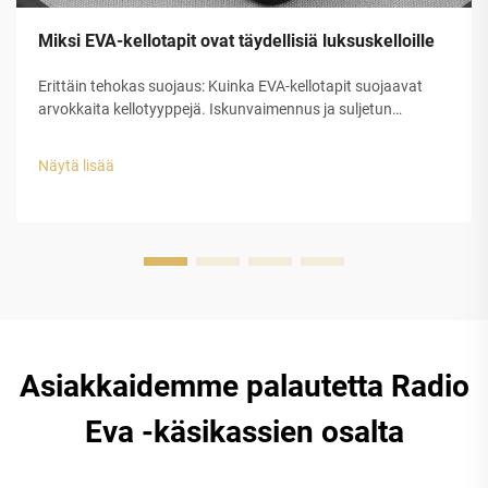
Miksi EVA-kellotapit ovat täydellisiä luksuskelloille
Erittäin tehokas suojaus: Kuinka EVA-kellotapit suojaavat
arvokkaita kellotyyppejä. Iskunvaimennus ja suljetun
solurakenteen EVA-kuoren rakenteellinen eheys. Etyleeni-
vinyyliasetaatin (EVA) suljetun solurakenteen muovilla on
Näytä lisää
erinomainen suojauskyky luksuskellojen tappeihin...
Asiakkaidemme palautetta Radio
Eva -käsikassien osalta