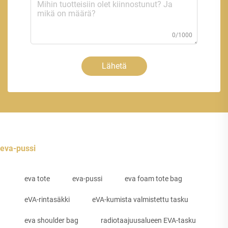
0/1000
Lähetä
eva-pussi
eva tote
eva-pussi
eva foam tote bag
eVA-rintasäkki
eVA-kumista valmistettu tasku
eva shoulder bag
radiotaajuusalueen EVA-tasku