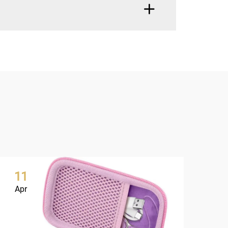
11
1
Apr
Ap