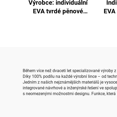
Výrobce: individuální
Ind
EVA tvrdé pěnové
EVA 
pouzdro s karbonovým
es
vzorem a PU kůží,
přep
zipové přepravní
pouz
pouzdro pro baterie s
vložkou z EVA materiálu
podle přesného řezu
Během více než dvaceti let specializované výroby z 
Díky 100% podílu na každé výrobní lince – od tech
Jedním z našich nejznámějších materiálů je vysoce h
integrované návrhové a inženýrské řešení ve spolup
s neomezenými možnostmi designu. Funkce, která 