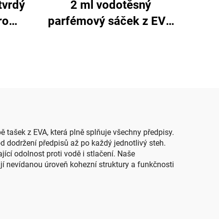
tvrdý
2 ml vodotěsný
ro
parfémový sáček z EVA
etická
pro esenciální oleje se
em,
zápěstním popruhem,
osné
malý kulatý zipový sáček
a
pro 10 lahviček
ě tašek z EVA, která plně splňuje všechny předpisy.
 dodržení předpisů až po každý jednotlivý steh.
ící odolnost proti vodě i stlačení. Naše
jí nevídanou úroveň kohezní struktury a funkčnosti