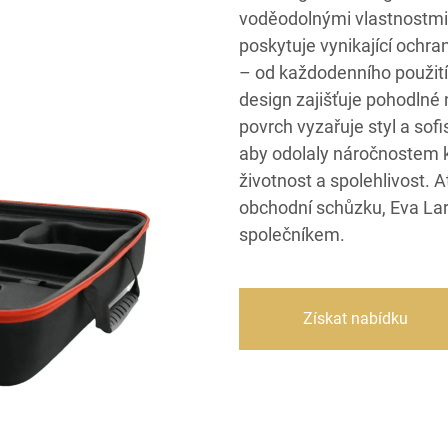
voděodolnými vlastnostmi
poskytuje vynikající ochran
– od každodenního použití 
design zajišťuje pohodlné
povrch vyzařuje styl a sof
aby odolaly náročnostem k
životnost a spolehlivost. A
obchodní schůzku, Eva La
společníkem.
Získat nabídku