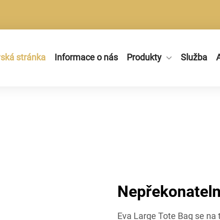
ká stránka
Informace o nás
Produkty
Služba
A
Nepřekonateln
Eva Large Tote Bag se na 