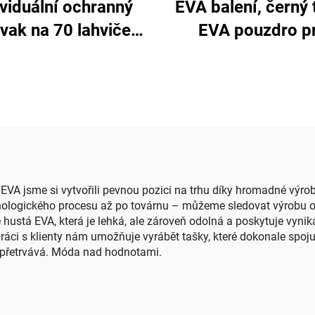
ividuální ochranný
EVA balení, černý 
vak na 70 lahviček
EVA pouzdro p
enciálních olejů,
elektronická kosm
ravní a skladovací
zařízení se zip
dro pro esenciální
vodotěsné a přen
oleje
pro cestování 
kempování
EVA jsme si vytvořili pevnou pozici na trhu díky hromadné výrob
nologického procesu až po továrnu – můžeme sledovat výrobu od
ustá EVA, která je lehká, ale zároveň odolná a poskytuje vynikaj
ráci s klienty nám umožňuje vyrábět tašky, které dokonale spoju
přetrvává. Móda nad hodnotami.