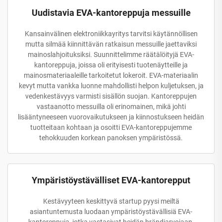
Uudistavia EVA-kantoreppuja messuille
Kansainvälinen elektroniikkayritys tarvitsi käytännöllisen
mutta silmää kiinnittävän ratkaisun messuille jaettaviksi
mainoslahjoituksiksi. Suunnittelimme räätälöityjä EVA-
kantoreppuja, joissa oli erityisesti tuotenäytteille ja
mainosmateriaaleille tarkoitetut lokeroit. EVA-materiaalin
kevyt mutta vankka luonne mahdollisti helpon kuljetuksen, ja
vedenkestävyys varmisti sisällön suojan. Kantoreppujen
vastaanotto messuilla oli erinomainen, mikä johti
lisääntyneeseen vuorovaikutukseen ja kiinnostukseen heidän
tuotteitaan kohtaan ja osoitti EVA-kantoreppujemme
tehokkuuden korkean panoksen ympäristössä.
Ympäristöystävälliset EVA-kantorepput
Kestävyyteen keskittyvä startup pyysi meiltä
asiantuntemusta luodaan ympäristöystävällisiä EVA-
kantoreppuja, jotka vastasivat heidän brändiarvojaan.