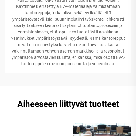
Käytimme kierrätettyjä EVA-materiaaleja valmistamaan
kantoreppuja, jotka olivat sekä tyylikkäitä että
ympäristöystävällisiä. Suunnittelutiimi työskenteli ahkerasti
sisällyttääkseen kestävät käytännöt tuotantoprosessiin ja
varmistaakseen, että lopullinen tuote täytti asiakkaan
vaatimukset ympäristöystävällisyydestä. Nämä kantorepput
olivat niin menestyksekäs, että ne auttoivat asiakasta
vakiinnuttamaan vahvan aseman markkinoilla ja resonoinut
ympäristöä arvostavien kuluttajien kanssa, mikä osoitti EVA-
kantoreppujemme monipuolisuutta ja vetovoimaa.
Aiheeseen liittyvät tuotteet