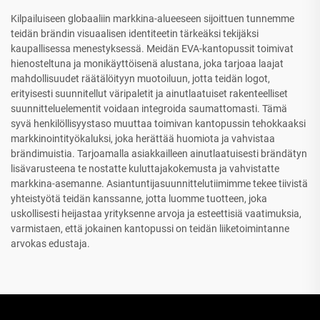
Kilpailuiseen globaaliin markkina-alueeseen sijoittuen tunnemme
teidän brändin visuaalisen identiteetin tärkeäksi tekijäksi
kaupallisessa menestyksessä. Meidän EVA-kantopussit toimivat
hienosteltuna ja monikäyttöisenä alustana, joka tarjoaa laajat
mahdollisuudet räätälöityyn muotoiluun, jotta teidän logot,
erityisesti suunnitellut väripaletit ja ainutlaatuiset rakenteelliset
suunnitteluelementit voidaan integroida saumattomasti. Tämä
syvä henkilöllisyystaso muuttaa toimivan kantopussin tehokkaaksi
markkinointityökaluksi, joka herättää huomiota ja vahvistaa
brändimuistia. Tarjoamalla asiakkailleen ainutlaatuisesti brändätyn
lisävarusteena te nostatte kuluttajakokemusta ja vahvistatte
markkina-asemanne. Asiantuntijasuunnittelutiimimme tekee tiivistä
yhteistyötä teidän kanssanne, jotta luomme tuotteen, joka
uskollisesti heijastaa yrityksenne arvoja ja esteettisiä vaatimuksia,
varmistaen, että jokainen kantopussi on teidän liiketoimintanne
arvokas edustaja.