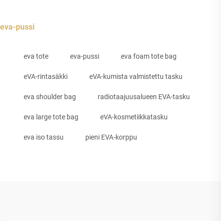
eva-pussi
eva tote
eva-pussi
eva foam tote bag
eVA-rintasäkki
eVA-kumista valmistettu tasku
eva shoulder bag
radiotaajuusalueen EVA-tasku
eva large tote bag
eVA-kosmetiikkatasku
eva iso tassu
pieni EVA-korppu