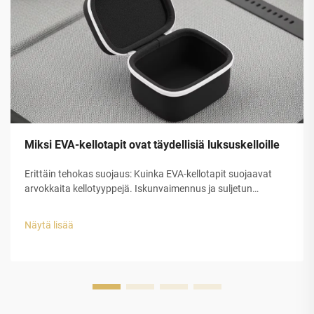
Miksi EVA-kellotapit ovat täydellisiä luksuskelloille
Erittäin tehokas suojaus: Kuinka EVA-kellotapit suojaavat
arvokkaita kellotyyppejä. Iskunvaimennus ja suljetun
solurakenteen EVA-kuoren rakenteellinen eheys. Etyleeni-
vinyyliasetaatin (EVA) suljetun solurakenteen muovilla on
Näytä lisää
erinomainen suojauskyky luksuskellojen tappeihin...