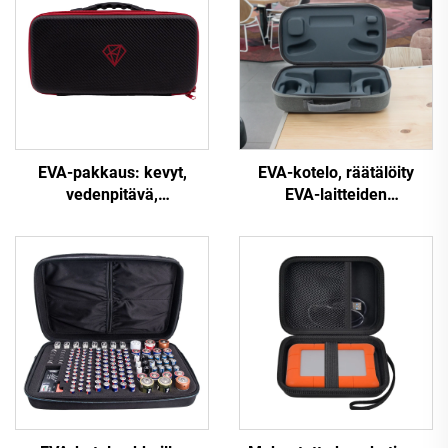
EVA-pakkaus: kevyt,
EVA-kotelo, räätälöity
vedenpitävä,
EVA-laitteiden
kovakuorinen,
vetoketjuinen kotelo, jossa
mukautettava sähköisen
vetoketju sulkeutuu
kosketinsoittimen
matkailua ja retkeilyä
säilytyslaatikko –
varten
maanjäristyksenvastainen,
kestävä, musta;
käytettävissä
leiriytymiseen ja
matkailuun.