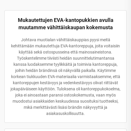
Mukautettujen EVA-kantopukkien avulla
muutamme vähittäiskaupan kokemusta
Johtava muotialan vähittäiskauppias pyysi meitä
kehittämään mukautettuja EVA-kantoreppuja, joita voitaisiin
käyttää sekä ostospusseina että mainosaineistona.
Työskentelimme tiiviisti heidän suunnittelutimantansa
kanssa luodaksemme tyylikkäitä ja toimivia kantoreppuja,
joihin heidän brändinsä oli näkyvällä paikalla. Käytimme
korkean tiukkuuden EVA-materiaalia varmistaaksemme, että
kantoreppujen kestävyys ja vedenkestävyys olivat riittävät
jokapäiväiseen käyttöön. Tuloksena oli kantoreppukokoelma,
joka ei ainoastaan paransi ostoskokemusta, vaan myös
muodostui asiakkaiden keskuudessa suosituksi tuotteeksi,
mikä merkittävästi lisäsi brändin näkyvyyttä ja
asiakasuskollisuutta.