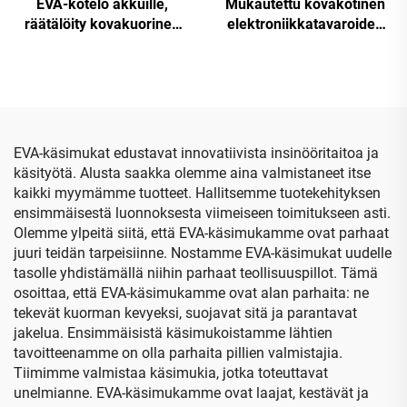
EVA-kotelo akkuille,
Mukautettu kovakotinen
räätälöity kovakuorinen
elektroniikkatavaroiden
vetoketjuinen
EVA-kansi matkailua
akkujärjestely- ja
varten, suojelupussi ja
säilytyslaatikko, OEM-
varastointipussi Lacie
kantokotelo, sisältää EVA-
Rugged -kiintolevyn
tyyppisen AA-akun,
lisävarusteille
pankkiakun ja
EVA-käsimukat edustavat innovatiivista insinööritaitoa ja
työkalukotelo
käsityötä. Alusta saakka olemme aina valmistaneet itse
kaikki myymämme tuotteet. Hallitsemme tuotekehityksen
ensimmäisestä luonnoksesta viimeiseen toimitukseen asti.
Olemme ylpeitä siitä, että EVA-käsimukamme ovat parhaat
juuri teidän tarpeisiinne. Nostamme EVA-käsimukat uudelle
tasolle yhdistämällä niihin parhaat teollisuuspillot. Tämä
osoittaa, että EVA-käsimukamme ovat alan parhaita: ne
tekevät kuorman kevyeksi, suojavat sitä ja parantavat
jakelua. Ensimmäisistä käsimukoistamme lähtien
tavoitteenamme on olla parhaita pillien valmistajia.
Tiimimme valmistaa käsimukia, jotka toteuttavat
unelmianne. EVA-käsimukamme ovat laajat, kestävät ja