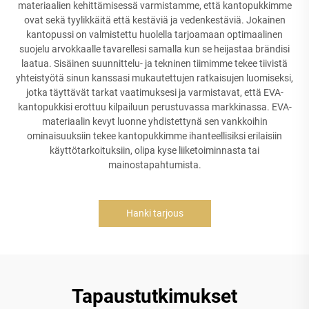
materiaalien kehittämisessä varmistamme, että kantopukkimme
ovat sekä tyylikkäitä että kestäviä ja vedenkestäviä. Jokainen
kantopussi on valmistettu huolella tarjoamaan optimaalinen
suojelu arvokkaalle tavarellesi samalla kun se heijastaa brändisi
laatua. Sisäinen suunnittelu- ja tekninen tiimimme tekee tiivistä
yhteistyötä sinun kanssasi mukautettujen ratkaisujen luomiseksi,
jotka täyttävät tarkat vaatimuksesi ja varmistavat, että EVA-
kantopukkisi erottuu kilpailuun perustuvassa markkinassa. EVA-
materiaalin kevyt luonne yhdistettynä sen vankkoihin
ominaisuuksiin tekee kantopukkimme ihanteellisiksi erilaisiin
käyttötarkoituksiin, olipa kyse liiketoiminnasta tai
mainostapahtumista.
Hanki tarjous
Tapaustutkimukset