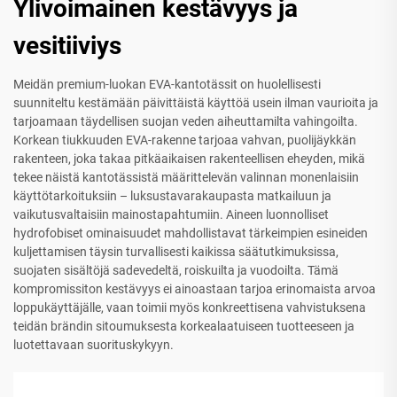
Ylivoimainen kestävyys ja
vesitiiviys
Meidän premium-luokan EVA-kantotässit on huolellisesti
suunniteltu kestämään päivittäistä käyttöä usein ilman vaurioita ja
tarjoamaan täydellisen suojan veden aiheuttamilta vahingoilta.
Korkean tiukkuuden EVA-rakenne tarjoaa vahvan, puolijäykkän
rakenteen, joka takaa pitkäaikaisen rakenteellisen eheyden, mikä
tekee näistä kantotässistä määrittelevän valinnan monenlaisiin
käyttötarkoituksiin – luksustavarakaupasta matkailuun ja
vaikutusvaltaisiin mainostapahtumiin. Aineen luonnolliset
hydrofobiset ominaisuudet mahdollistavat tärkeimpien esineiden
kuljettamisen täysin turvallisesti kaikissa säätutkimuksissa,
suojaten sisältöjä sadevedeltä, roiskuilta ja vuodoilta. Tämä
kompromissiton kestävyys ei ainoastaan tarjoa erinomaista arvoa
loppukäyttäjälle, vaan toimii myös konkreettisena vahvistuksena
teidän brändin sitoumuksesta korkealaatuiseen tuotteeseen ja
luotettavaan suorituskykyyn.