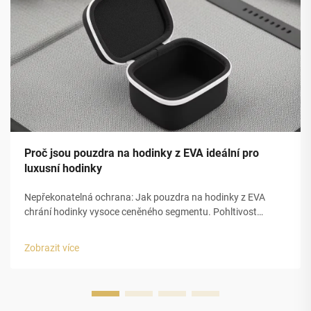
Proč jsou pouzdra na hodinky z EVA ideální pro
luxusní hodinky
Nepřekonatelná ochrana: Jak pouzdra na hodinky z EVA
chrání hodinky vysoce ceněného segmentu. Pohltivost
nárazů a strukturální integrita pěny EVA s uzavřenou
buňkou. Uzavřená buněčná struktura pěny z
Zobrazit více
ethylenvinylacetátu (EVA) poskytuje pouzdřím na luxusní
hodinky vynikající ochranu...