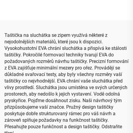
přenosný, venkovní,
klávesnicí, s uchopovací
voděodolný batoh pro
rukojetí a vyřezanou
motocykly z EVA, batoh
pěnou z EVA
pro počítač z EVA
Taštička na sluchátka se zipem využívá některé z
nejodolnějších materiálů, které jsou k dispozici.
Vysokohustotní EVA chrání sluchátka a přispívá ke stálosti
taštičky. Pokročilé formovací techniky tvarují EVA do
požadovaných rozměrů návrhu taštičky. Precizní formování
z EVA zajišťuje minimální mezery pro ořez. Provádějí se
důkladné svařovací testy, aby byly všechny rozměry vaší
taštičky co nejvhodnější. EVA chrání vaše sluchátka před
vlivy prostředí. Sluchátka jsou umístěna ve svých určených
prostorech, aby nedošlo k jejich vystavení. Vodě odolná
pryskyřice. Pojďme dosáhnout zisku. Naši návrhový tým
přizpůsobujeme vaší značce. Pružný design taštičky
poskytuje dobře strukturovaný rámec pro váš návrh a
zároveň splňuje požadavky na funkčnost taštičky.
Přesahujte pouze funkčnost a design taštičky. Odstraňte