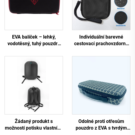
EVA balíček – lehký,
Individuální barevné
vodotěsný, tuhý pouzdro
cestovací prachovzdorné
pro elektronickou
tvrdé pouzdro na make-up
klávesnici s možností
se zipem, tvrdé
individuálního nastavení –
kosmetické taštičky a
odolné proti otřesům,
pouzdra z materiálu EVA s
trvanlivé, černé, vhodné
individuálním logem
pro kempování a cestování
Žádaný produkt s
Odolné proti otřesům
možností potisku vlastního
pouzdro z EVA s tvrdým
LOGA: velká kapacita,
pláštěm pro cestování s