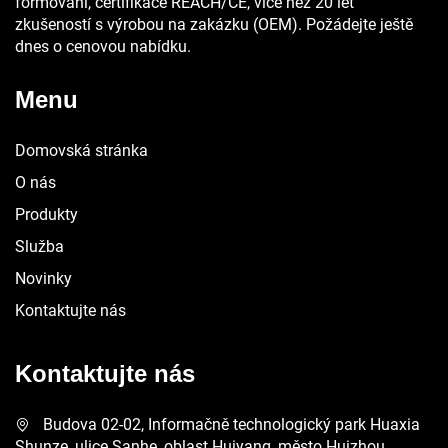
formování, certifikace REACH/CE, více než 20 let
zkušeností s výrobou na zakázku (OEM). Požádejte ještě
dnes o cenovou nabídku.
Menu
Domovská stránka
O nás
Produkty
Služba
Novinky
Kontaktujte nás
Kontaktujte nás
Budova 02-02, Informačně technologický park Huaxia
Shunze, ulice Sanhe, oblast Huiyang, město Huizhou,