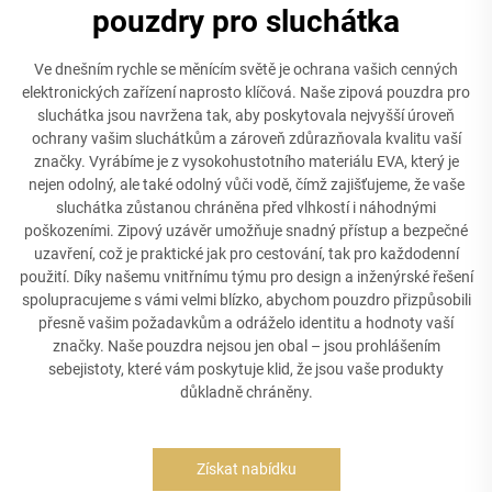
pouzdry pro sluchátka
Ve dnešním rychle se měnícím světě je ochrana vašich cenných
elektronických zařízení naprosto klíčová. Naše zipová pouzdra pro
sluchátka jsou navržena tak, aby poskytovala nejvyšší úroveň
ochrany vašim sluchátkům a zároveň zdůrazňovala kvalitu vaší
značky. Vyrábíme je z vysokohustotního materiálu EVA, který je
nejen odolný, ale také odolný vůči vodě, čímž zajišťujeme, že vaše
sluchátka zůstanou chráněna před vlhkostí i náhodnými
poškozeními. Zipový uzávěr umožňuje snadný přístup a bezpečné
uzavření, což je praktické jak pro cestování, tak pro každodenní
použití. Díky našemu vnitřnímu týmu pro design a inženýrské řešení
spolupracujeme s vámi velmi blízko, abychom pouzdro přizpůsobili
přesně vašim požadavkům a odráželo identitu a hodnoty vaší
značky. Naše pouzdra nejsou jen obal – jsou prohlášením
sebejistoty, které vám poskytuje klid, že jsou vaše produkty
důkladně chráněny.
Získat nabídku