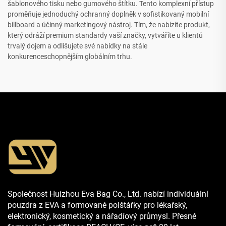
šablonového tisku nebo gumového štítku. Tento komplexní přístup
proměňuje jednoduchý ochranný doplněk v sofistikovaný mobilní
billboard a účinný marketingový nástroj. Tím, že nabízíte produkt,
který odráží premium standardy vaší značky, vytváříte u klientů
trvalý dojem a odlišujete své nabídky na stále
konkurenceschopnějším globálním trhu.
Společnost Huizhou Eva Bag Co., Ltd. nabízí individuální
pouzdra z EVA a formované polštářky pro lékařský,
elektronický, kosmetický a nářadíový průmysl. Přesné