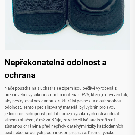
Nepřekonatelná odolnost a
ochrana
Naše pouzdra na sluchátka se zipem jsou pečlivě vyrobená z
prémiového, vysokohustotního materiálu EVA, který je navržen tak,
aby poskytoval nevídanou strukturální pevnost a dlouhodobou
odolnost. Tento specializovaný materiál byl vybrán pro svou
jedinečnou schopnost pohltit nárazy vysoké rychlosti a odolat
silnému stlačení, čímž zajišťuje, že vaše citlivá audiozařízení
zůstanou chráněna před nepředvídatelnými riziky každodenních
cest nebo náročných podmínek při přepravě. Kromě fyzické