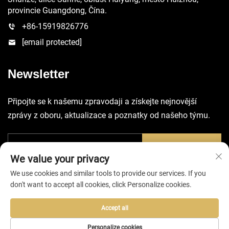
provincie Guangdong, Čína.
+86-15919826776
[email protected]
Newsletter
Připojte se k našemu zpravodaji a získejte nejnovější
zprávy z oboru, aktualizace a poznatky od našeho týmu.
Odeslat
We value your privacy
We use cookies and similar tools to provide our services. If you
don't want to accept all cookies, click Personalize cookies.
Accept all
Všechna práva vyhrazena © 2025 společností Huizhou EVA Bag
Co., Ltd. -
Zásady ochrany soukromí
Personalize cookies