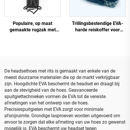
Populaire, op maat
Trillingsbestendige EVA-
gemaakte rugzak met
harde reiskoffer voor
LOGO: grote capaciteit,
toetsenbord met handvat
draagbaar, buiten- en
en EVA-schuim met
waterdichte
uitsparingen
motorfietsrugzak van EVA,
computer-rugzak
De headsethoes met rits is gemaakt van enkele van de
meest duurzame materialen die op de markt verkrijgbaar
zijn. Hoogdichte EVA beschermt de headset en draagt bij
aan de stevigheid van de hoes. Geavanceerde
spuitgiettechnieken vormen de EVA tot de vereiste
afmetingen van het ontwerp van de hoes.
Precisiespuitgieten met EVA zorgt voor minimale
afsnijruimte. Grondige lasproeven worden uitgevoerd om
ervoor te zorgen dat elke afmeting van uw hoes zo gewenst
mogelijk is. EVA beschermt uw headset tegen