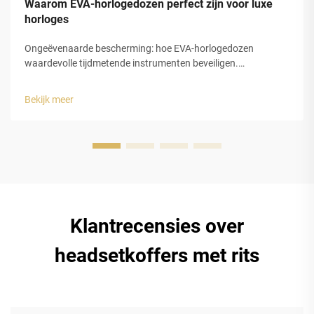
Waarom EVA-horlogedozen perfect zijn voor luxe
horloges
Ongeëvenaarde bescherming: hoe EVA-horlogedozen
waardevolle tijdmetende instrumenten beveiligen.
Schokabsorptie en structurele integriteit van gesloten-cel
EVA-schuim. De gesloten-celstructuur van
Bekijk meer
ethyleenvinylacetaat (EVA)-schuim biedt luxe horlogedozen
uitstekende bescherming...
Klantrecensies over
headsetkoffers met rits