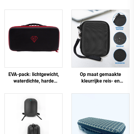
EVA-pack: lichtgewicht,
Op maat gemaakte
waterdichte, harde
kleurrijke reis- en
behuizing voor
stofdichte harde huls voor
elektronische
make-up met rits; harde
toetsenborden –
EVA-cosmetische tassen
trillingsbestendig,
en koffers met aangepast
duurzaam, zwart, geschikt
logo
voor kampeertochten en
reizen