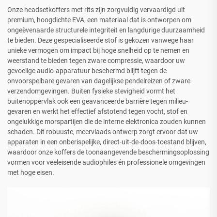
Onze headsetkoffers met rits zijn zorgvuldig vervaardigd uit
premium, hoogdichte EVA, een materiaal dat is ontworpen om
ongeëvenaarde structurele integriteit en langdurige duurzaamheid
te bieden. Deze gespecialiseerde stof is gekozen vanwege haar
unieke vermogen om impact bij hoge snelheid op te nemen en
weerstand te bieden tegen zware compressie, waardoor uw
gevoelige audio-apparatuur beschermd blijft tegen de
onvoorspelbare gevaren van dagelijkse pendelreizen of zware
verzendomgevingen. Buiten fysieke stevigheid vormt het
buitenoppervlak ook een geavanceerde barrière tegen milieu-
gevaren en werkt het effectief afstotend tegen vocht, stof en
ongelukkige morspartijen die de interne elektronica zouden kunnen
schaden. Dit robuuste, meervlaads ontwerp zorgt ervoor dat uw
apparaten in een onberispelijke, direct-uit-de-doos-toestand blijven,
waardoor onze koffers de toonaangevende beschermingsoplossing
vormen voor veeleisende audiophiles én professionele omgevingen
met hoge eisen.