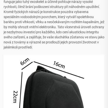
funguje jako tuhý exoskelet a účinně pohlcuje nárazy vysoké
rychlosti, čímž brání poškození struktury při náhodném upuštění.
Kromě fyzických nárazů je konstrukce pouzdra vybavena
speciálním vodoodolným povrchem, který vytváří spolehlivou
bariéru proti vlhkosti, vlhku a neočekávaným rozlitém kapalinám, jež
by mohly ohrozit vnitřní elektroniku. Tato vícevrstvá úroveň ochrany
je nezbytnou investicí pro každého, kdo cení akustickou integritu
svého zařízení, a zajišťuje, že vaše sluchátka zůstanou ve stavu jako
nová z továrny a výrazně se prodlouží jejich provozní životnost v
jakémkoli prostředí.