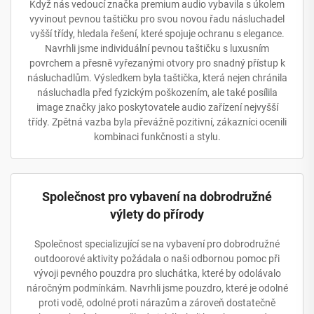
Když nás vedoucí značka premium audio vybavila s úkolem
vyvinout pevnou taštičku pro svou novou řadu násluchadel
vyšší třídy, hledala řešení, které spojuje ochranu s elegance.
Navrhli jsme individuální pevnou taštičku s luxusním
povrchem a přesně vyřezanými otvory pro snadný přístup k
násluchadlům. Výsledkem byla taštička, která nejen chránila
násluchadla před fyzickým poškozením, ale také posílila
image značky jako poskytovatele audio zařízení nejvyšší
třídy. Zpětná vazba byla převážně pozitivní, zákazníci ocenili
kombinaci funkčnosti a stylu.
Společnost pro vybavení na dobrodružné
výlety do přírody
Společnost specializující se na vybavení pro dobrodružné
outdoorové aktivity požádala o naši odbornou pomoc při
vývoji pevného pouzdra pro sluchátka, které by odolávalo
náročným podmínkám. Navrhli jsme pouzdro, které je odolné
proti vodě, odolné proti nárazům a zároveň dostatečně