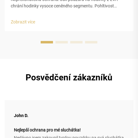
chrání hodinky vysoce ceněného segmentu. Pohltivost
nárazů a strukturální integrita pěny EVA s uzavřenou
buňkou. Uzavřená buněčná struktura pěny z
Zobrazit více
ethylenvinylacetátu (EVA) poskytuje pouzdřím na luxusní
hodinky vynikající ochranu...
Posvědčení zákazníků
John D.
Nejlepší ochrana pro mé sluchátka!
Nedávno jsem zakoupil tvrdou pouzdrku na svá sluchátka