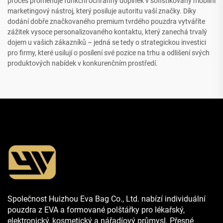
proces proměňuje funkční ochranný doplněk v sofistikovaný mobilní
marketingový nástroj, který posiluje autoritu vaší značky. Díky
dodání dobře značkovaného premium tvrdého pouzdra vytváříte
zážitek vysoce personalizovaného kontaktu, který zanechá trvalý
dojem u vašich zákazníků – jedná se tedy o strategickou investici
pro firmy, které usilují o posílení své pozice na trhu a odlišení svých
produktových nabídek v konkurenčním prostředí.
Společnost Huizhou Eva Bag Co., Ltd. nabízí individuální
pouzdra z EVA a formované polštářky pro lékařský,
elektronický, kosmetický a nářadíový průmysl. Přesné