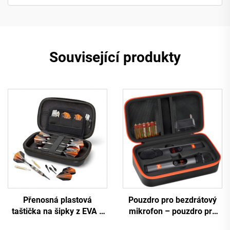
Související produkty
Přenosná plastová
Pouzdro pro bezdrátový
taštička na šipky z EVA s
mikrofon – pouzdro pro
odolností proti tlaku pro
dva mikrofony, cestovní