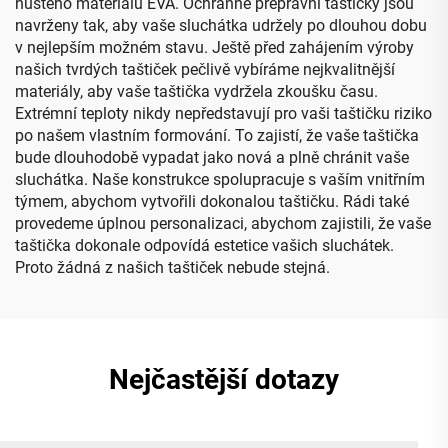
hustého materiálu EVA. Ochranné přepravní taštičky jsou
navrženy tak, aby vaše sluchátka udržely po dlouhou dobu
v nejlepším možném stavu. Ještě před zahájením výroby
našich tvrdých taštiček pečlivě vybíráme nejkvalitnější
materiály, aby vaše taštička vydržela zkoušku času.
Extrémní teploty nikdy nepředstavují pro vaši taštičku riziko
po našem vlastním formování. To zajistí, že vaše taštička
bude dlouhodobě vypadat jako nová a plně chránit vaše
sluchátka. Naše konstrukce spolupracuje s vaším vnitřním
týmem, abychom vytvořili dokonalou taštičku. Rádi také
provedeme úplnou personalizaci, abychom zajistili, že vaše
taštička dokonale odpovídá estetice vašich sluchátek.
Proto žádná z našich taštiček nebude stejná.
Nejčastější dotazy