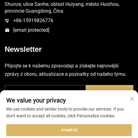
Shunze, ulice Sanhe, oblast Huiyang, město Huizhou,
provincie Guangdong, Čína.
+86-15919826776
[email protected]
Newsletter
Připojte se k našemu zpravodaji a získejte nejnovější
zprávy z oboru, aktualizace a poznatky od našeho týmu.
Odeslat
We value your privacy
We use cookies and similar tools to provide our services. If you
don't want to accept all cookies, click Personalize cookies.
Accept all
Všechna práva vyhrazena © 2025 společností Huizhou EVA Bag