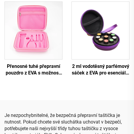
uskladnění u terčů na
taštička pro ruční
šipky – taštička na šipky
dvoumikrofonový systém
odolná proti tlaku
Přenosné tuhé přepravní
2 ml vodotěsný parfémový
pouzdro z EVA s možností
sáček z EVA pro esenciální
tisku loga dle
oleje se zápěstním
zákaznického zadání a
popruhem, malý kulatý
formovaným vnitřním
zipový sáček pro 10
držákem, cestovní
lahviček
pouzdro s řezanou pěnou
Je nezpochybnitelné, že bezpečná přepravní taštička je
nutnost. Pokud chcete své sluchátka uchovat v bezpečí,
potřebujete naši nejvyšší třídy tuhou taštičku z vysoce