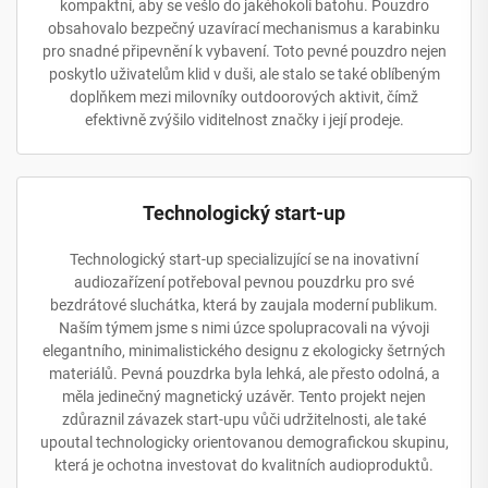
kompaktní, aby se vešlo do jakéhokoli batohu. Pouzdro
obsahovalo bezpečný uzavírací mechanismus a karabinku
pro snadné připevnění k vybavení. Toto pevné pouzdro nejen
poskytlo uživatelům klid v duši, ale stalo se také oblíbeným
doplňkem mezi milovníky outdoorových aktivit, čímž
efektivně zvýšilo viditelnost značky i její prodeje.
Technologický start-up
Technologický start-up specializující se na inovativní
audiozařízení potřeboval pevnou pouzdrku pro své
bezdrátové sluchátka, která by zaujala moderní publikum.
Naším týmem jsme s nimi úzce spolupracovali na vývoji
elegantního, minimalistického designu z ekologicky šetrných
materiálů. Pevná pouzdrka byla lehká, ale přesto odolná, a
měla jedinečný magnetický uzávěr. Tento projekt nejen
zdůraznil závazek start-upu vůči udržitelnosti, ale také
upoutal technologicky orientovanou demografickou skupinu,
která je ochotna investovat do kvalitních audioproduktů.