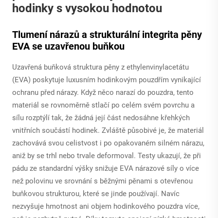
hodinky s vysokou hodnotou
Tlumení nárazů a strukturální integrita pěny
EVA se uzavřenou buňkou
Uzavřená buňková struktura pěny z ethylenvinylacetátu
(EVA) poskytuje luxusním hodinkovým pouzdřím vynikající
ochranu před nárazy. Když něco narazí do pouzdra, tento
materiál se rovnoměrně stlačí po celém svém povrchu a
sílu rozptýlí tak, že žádná její část nedosáhne křehkých
vnitřních součástí hodinek. Zvláště působivé je, že materiál
zachovává svou celistvost i po opakovaném silném nárazu,
aniž by se trhl nebo trvale deformoval. Testy ukazují, že při
pádu ze standardní výšky snižuje EVA nárazové síly o více
než polovinu ve srovnání s běžnými pěnami s otevřenou
buňkovou strukturou, které se jinde používají. Navíc
nezvyšuje hmotnost ani objem hodinkového pouzdra více,