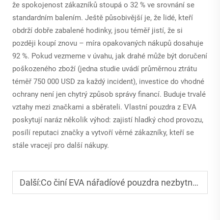
že spokojenost zákazníků stoupá o 32 % ve srovnání se
standardním balením. Ještě působivější je, že lidé, kteří
obdrží dobře zabalené hodinky, jsou téměř jistí, že si
později koupí znovu – míra opakovaných nákupů dosahuje
92 %. Pokud vezmeme v úvahu, jak drahé může být doručení
poškozeného zboží (jedna studie uvádí průměrnou ztrátu
téměř 750 000 USD za každý incident), investice do vhodné
ochrany není jen chytrý způsob správy financí. Buduje trvalé
vztahy mezi značkami a sběrateli. Vlastní pouzdra z EVA
poskytují naráz několik výhod: zajistí hladký chod provozu,
posílí reputaci značky a vytvoří věrné zákazníky, kteří se
stále vracejí pro další nákupy.
Další:
Co činí EVA nářadíové pouzdra nezbytnými pro pracovníky