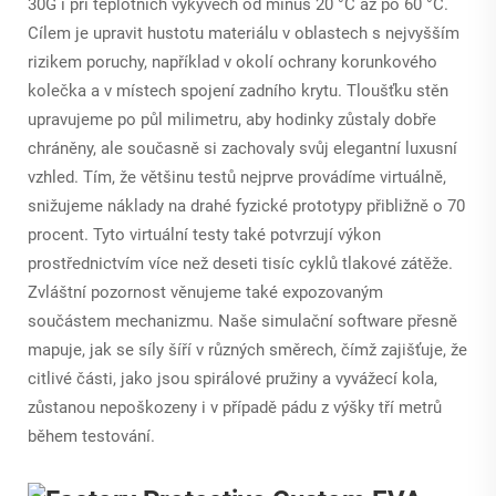
30G i při teplotních výkyvech od mínus 20 °C až po 60 °C.
Cílem je upravit hustotu materiálu v oblastech s nejvyšším
rizikem poruchy, například v okolí ochrany korunkového
kolečka a v místech spojení zadního krytu. Tloušťku stěn
upravujeme po půl milimetru, aby hodinky zůstaly dobře
chráněny, ale současně si zachovaly svůj elegantní luxusní
vzhled. Tím, že většinu testů nejprve provádíme virtuálně,
snižujeme náklady na drahé fyzické prototypy přibližně o 70
procent. Tyto virtuální testy také potvrzují výkon
prostřednictvím více než deseti tisíc cyklů tlakové zátěže.
Zvláštní pozornost věnujeme také expozovaným
součástem mechanizmu. Naše simulační software přesně
mapuje, jak se síly šíří v různých směrech, čímž zajišťuje, že
citlivé části, jako jsou spirálové pružiny a vyvážecí kola,
zůstanou nepoškozeny i v případě pádu z výšky tří metrů
během testování.