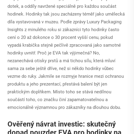
dotek, a oddíly navržené speciálně pro každou součást
hodinek. Hodinky tak jsou zacházeny téměř jako umělecká
díla vystavovaná v muzeu. Podle zprávy Luxury Packaging
Insights z minulého roku si zákazníci tyto hodinky často
cení o 20 až dokonce o 30 procent vyšší cenu, pokud
vypadá krabička stejně pečlivě zpracovaná jako samotné
hodinky uvnitř. Proč je EVA tak výjimečná? No,
nezanechává otisky prstů a má tichou sílu, která mluví
sama za sebe ještě dříve, než si někdo hodinky vůbec
vezme do ruky. Jakmile se rozmyje hranice mezi ochranou
produktu a jeho prezentací, přestává balení být jen
praktickým doplňkem. Místo toho se stává nedílnou
součástí toho, co značku činí zapamatovatelnou a
emocionálně významnou pro zákazníky na dlouhou dobu.
Ověřený návrat investic: skutečný
dopad pouzder EVA pro hodinky na