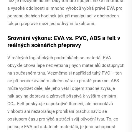
než je nezbytně nutné. Díky tomuto spojení nízké hmotnosti
a vysoké odolnosti si mnoho výrobců vybírá právě EVA pro
ochranu drahých hodinek jak při manipulaci v obchodech,
tak při přepravě mezi jednotlivými lokalitami.
Srovnání výkonu: EVA vs. PVC, ABS a felt v
reálných scénářích přepravy
V reálných logistických podmínkách se materiál EVA
obvykle chová lépe než většina jiných materiálů dostupných
na současném trhu. Vezměme si například tuhý PVC – ten
se při neočekávaném silném nárazu prostě praskne. ABS
může vydržet déle, ale jeho větší objem značně zvyšuje
náklady na dopravu a zároveň přispívá k vyšším emisím
CO₂. Felt poskytuje uspokojivé tlumení, ale neodolává
vlhkosti ani nezabraňuje pronikání prachu; navíc se
postupem času prohýbá a ztrácí svůj původní tvar. To, co
odlišuje EVA od ostatních materiálů, je jeho schopnost