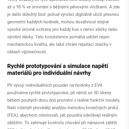
až o 95 % ve srovnání s běžnými pěnovými vložkami. A zde
je další důležitý bod: pokud výrobci digitálně uloží přesnou
geometrii každých hodinek, mohou dosáhnout stejně
vysoké úrovně ochrany pro každý kus v rámci sbírky nebo
výrobní dávky. Tato konzistence pomáhá udržet nejen
mechanickou kvalitu, ale také chrání reputaci značky v
oblasti výjimečnosti.
Rychlé prototypování a simulace napětí
materiálů pro individuální návrhy
Při vývoji individuálních pouzder na hodinky z EVA
používáme rychlé prototypování, při němž se 3D skeny
během pouhých dvou dnů promění v reálně funkční modely.
Naši inženýři provádějí analýzu metodou konečných prvků
(FEA), abychom otestovali, jak pouzdra odolávají reálným
zátěžím. To zahrnuje kontrolu chování při nárazové zátěži