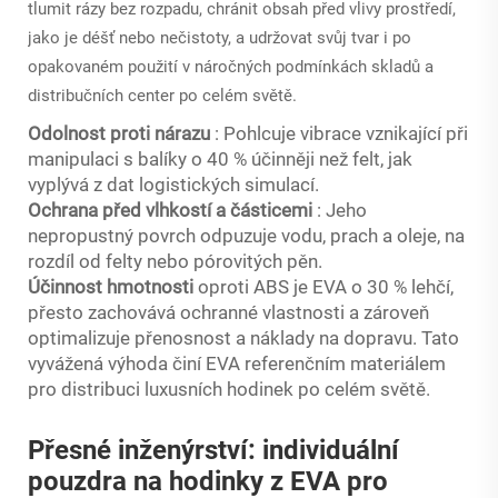
tlumit rázy bez rozpadu, chránit obsah před vlivy prostředí,
jako je déšť nebo nečistoty, a udržovat svůj tvar i po
opakovaném použití v náročných podmínkách skladů a
distribučních center po celém světě.
Odolnost proti nárazu
: Pohlcuje vibrace vznikající při
manipulaci s balíky o 40 % účinněji než felt, jak
vyplývá z dat logistických simulací.
Ochrana před vlhkostí a částicemi
: Jeho
nepropustný povrch odpuzuje vodu, prach a oleje, na
rozdíl od felty nebo pórovitých pěn.
Účinnost hmotnosti
oproti ABS je EVA o 30 % lehčí,
přesto zachovává ochranné vlastnosti a zároveň
optimalizuje přenosnost a náklady na dopravu. Tato
vyvážená výhoda činí EVA referenčním materiálem
pro distribuci luxusních hodinek po celém světě.
Přesné inženýrství: individuální
pouzdra na hodinky z EVA pro