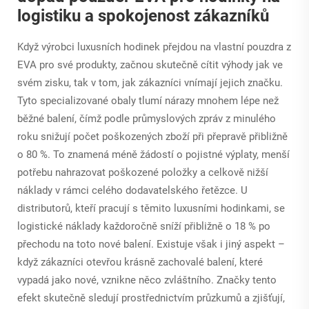
logistiku a spokojenost zákazníků
Když výrobci luxusních hodinek přejdou na vlastní pouzdra z
EVA pro své produkty, začnou skutečně cítit výhody jak ve
svém zisku, tak v tom, jak zákazníci vnímají jejich značku.
Tyto specializované obaly tlumí nárazy mnohem lépe než
běžné balení, čímž podle průmyslových zpráv z minulého
roku snižují počet poškozených zboží při přepravě přibližně
o 80 %. To znamená méně žádostí o pojistné výplaty, menší
potřebu nahrazovat poškozené položky a celkově nižší
náklady v rámci celého dodavatelského řetězce. U
distributorů, kteří pracují s těmito luxusními hodinkami, se
logistické náklady každoročně sníží přibližně o 18 % po
přechodu na toto nové balení. Existuje však i jiný aspekt –
když zákazníci otevřou krásně zachovalé balení, které
vypadá jako nové, vznikne něco zvláštního. Značky tento
efekt skutečně sledují prostřednictvím průzkumů a zjišťují,