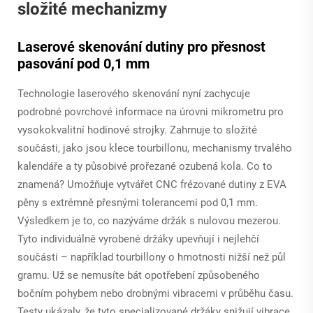
složité mechanizmy
Laserové skenování dutiny pro přesnost
pasování pod 0,1 mm
Technologie laserového skenování nyní zachycuje
podrobné povrchové informace na úrovni mikrometru pro
vysokokvalitní hodinové strojky. Zahrnuje to složité
součásti, jako jsou klece tourbillonu, mechanismy trvalého
kalendáře a ty působivé prořezané ozubená kola. Co to
znamená? Umožňuje vytvářet CNC frézované dutiny z EVA
pěny s extrémně přesnými tolerancemi pod 0,1 mm.
Výsledkem je to, co nazýváme držák s nulovou mezerou.
Tyto individuálně vyrobené držáky upevňují i nejlehčí
součásti – například tourbillony o hmotnosti nižší než půl
gramu. Už se nemusíte bát opotřebení způsobeného
bočním pohybem nebo drobnými vibracemi v průběhu času.
Testy ukázaly, že tyto specializované držáky snižují vibrace